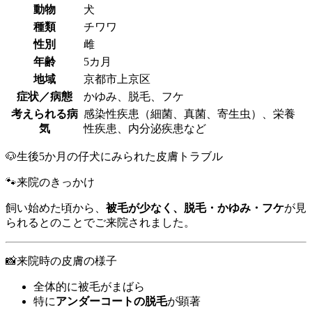
動物
犬
種類
チワワ
性別
雌
年齢
5カ月
地域
京都市上京区
症状／病態
かゆみ、脱毛、フケ
考えられる病
感染性疾患（細菌、真菌、寄生虫）、栄養
気
性疾患、内分泌疾患など
🐶生後5か月の仔犬にみられた皮膚トラブル
🐾来院のきっかけ
飼い始めた頃から、
被毛が少なく、脱毛・かゆみ・フケ
が見
られるとのことでご来院されました。
📸来院時の皮膚の様子
全体的に被毛がまばら
特に
アンダーコートの脱毛
が顕著