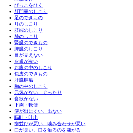
びっこをひく
肛門嚢のしこり
足のできもの
耳のしこり
肢端のしこり
肺のしこり
腎臓のできもの
脾臓のしこり
目が見えない
皮膚が赤い
お腹の中のしこり
包皮のできもの
肝臓腫瘍
胸の中のしこり
元気がない、ぐったり
食欲がない
下痢・軟便
便が出にくい、出ない
嘔吐・吐出
歯並びが悪い、噛み合わせが悪い
口が臭い、口を触るのを嫌がる