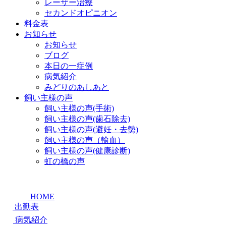
レーザー治療
セカンドオピニオン
料金表
お知らせ
お知らせ
ブログ
本日の一症例
病気紹介
みどりのあしあと
飼い主様の声
飼い主様の声(手術)
飼い主様の声(歯石除去)
飼い主様の声(避妊・去勢)
飼い主様の声（輸血）
飼い主様の声(健康診断)
虹の橋の声
HOME
出勤表
病気紹介