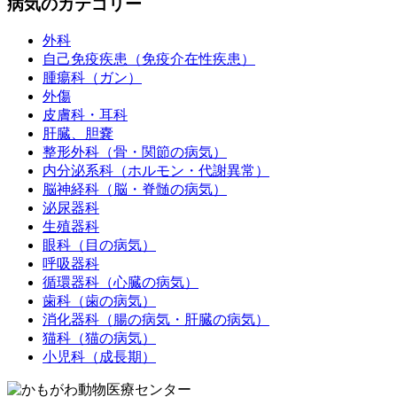
病気のカテゴリー
外科
自己免疫疾患（免疫介在性疾患）
腫瘍科（ガン）
外傷
皮膚科・耳科
肝臓、胆嚢
整形外科（骨・関節の病気）
内分泌系科（ホルモン・代謝異常）
脳神経科（脳・脊髄の病気）
泌尿器科
生殖器科
眼科（目の病気）
呼吸器科
循環器科（心臓の病気）
歯科（歯の病気）
消化器科（腸の病気・肝臓の病気）
猫科（猫の病気）
小児科（成長期）