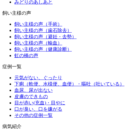
みどりのあしあと
飼い主様の声
飼い主様の声（手術）
飼い主様の声（歯石除去）
飼い主様の声（避妊・去勢）
飼い主様の声（輸血）
飼い主様の声（健康診断）
虹の橋の声
症例一覧
元気がない、ぐったり
下痢（軟便、水様便、血便）・嘔吐（吐いている）
血尿、尿が出ない
皮膚のできもの
目が赤い(充血)・目やに
口が臭い、口を嫌がる
その他の症例一覧
病気紹介