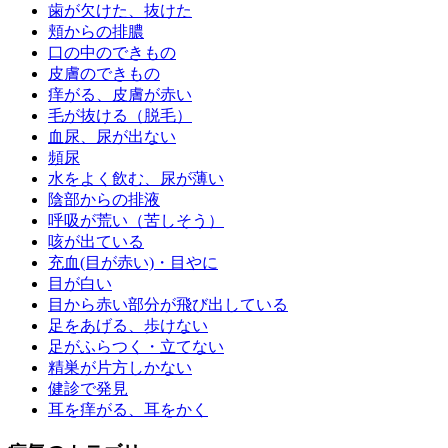
歯が欠けた、抜けた
頬からの排膿
口の中のできもの
皮膚のできもの
痒がる、皮膚が赤い
毛が抜ける（脱毛）
血尿、尿が出ない
頻尿
水をよく飲む、尿が薄い
陰部からの排液
呼吸が荒い（苦しそう）
咳が出ている
充血(目が赤い)・目やに
目が白い
目から赤い部分が飛び出している
足をあげる、歩けない
足がふらつく・立てない
精巣が片方しかない
健診で発見
耳を痒がる、耳をかく