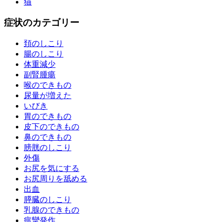
猫
症状のカテゴリー
頚のしこり
腸のしこり
体重減少
副腎腫瘍
喉のできもの
尿量が増えた
いびき
胃のできもの
皮下のできもの
鼻のできもの
膀胱のしこり
外傷
お尻を気にする
お尻周りを舐める
出血
膵臓のしこり
乳腺のできもの
痙攣発作