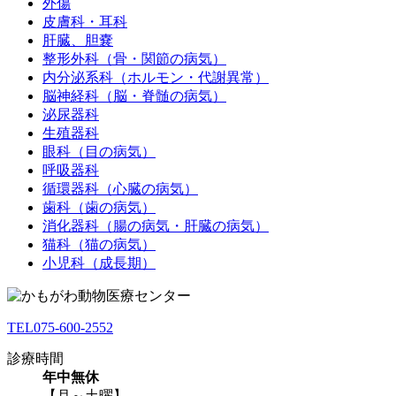
外傷
皮膚科・耳科
肝臓、胆嚢
整形外科（骨・関節の病気）
内分泌系科（ホルモン・代謝異常）
脳神経科（脳・脊髄の病気）
泌尿器科
生殖器科
眼科（目の病気）
呼吸器科
循環器科（心臓の病気）
歯科（歯の病気）
消化器科（腸の病気・肝臓の病気）
猫科（猫の病気）
小児科（成長期）
TEL
075-600-2552
診療時間
年中無休
【月～土曜】