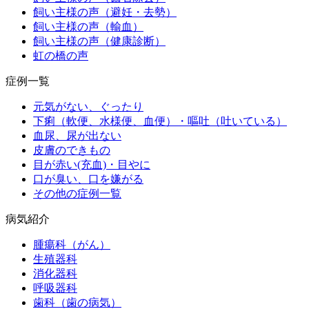
飼い主様の声（避妊・去勢）
飼い主様の声（輸血）
飼い主様の声（健康診断）
虹の橋の声
症例一覧
元気がない、ぐったり
下痢（軟便、水様便、血便）・嘔吐（吐いている）
血尿、尿が出ない
皮膚のできもの
目が赤い(充血)・目やに
口が臭い、口を嫌がる
その他の症例一覧
病気紹介
腫瘍科（がん）
生殖器科
消化器科
呼吸器科
歯科（歯の病気）