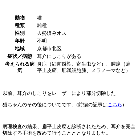
動物
猫
種類
雑種
性別
去勢済みオス
年齢
不明
地域
京都市北区
症状／病態
耳介にしこりがある
考えられる病
炎症（細菌感染、寄生虫など）、腫瘍（扁
気
平上皮癌、肥満細胞腫、メラノーマなど）
以前、耳介のしこりをレーザーにより部分切除した
猫ちゃんのその後についてです。(前編の記事は
こちら
)
病理検査の結果、扁平上皮癌と診断されたため、耳介を完全
切除する手術を改めて行うことととなりました。