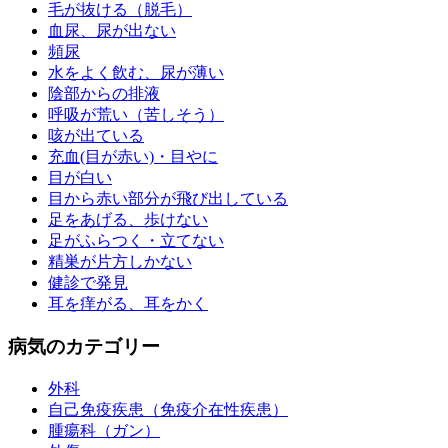
毛が抜ける（脱毛）
血尿、尿が出ない
頻尿
水をよく飲む、尿が薄い
陰部からの排液
呼吸が荒い（苦しそう）
咳が出ている
充血(目が赤い)・目やに
目が白い
目から赤い部分が飛び出している
足をあげる、歩けない
足がふらつく・立てない
精巣が片方しかない
健診で発見
耳を痒がる、耳をかく
病気のカテゴリー
外科
自己免疫疾患（免疫介在性疾患）
腫瘍科（ガン）