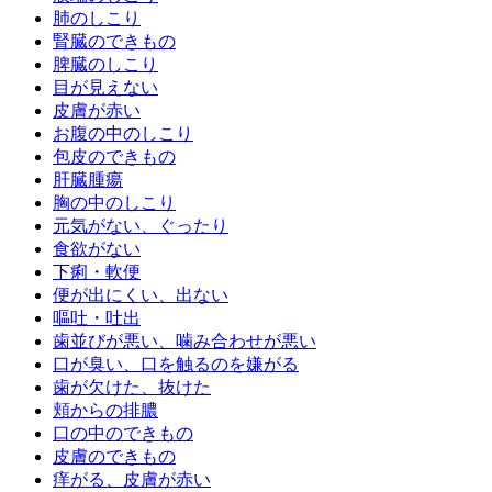
肺のしこり
腎臓のできもの
脾臓のしこり
目が見えない
皮膚が赤い
お腹の中のしこり
包皮のできもの
肝臓腫瘍
胸の中のしこり
元気がない、ぐったり
食欲がない
下痢・軟便
便が出にくい、出ない
嘔吐・吐出
歯並びが悪い、噛み合わせが悪い
口が臭い、口を触るのを嫌がる
歯が欠けた、抜けた
頬からの排膿
口の中のできもの
皮膚のできもの
痒がる、皮膚が赤い