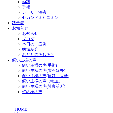
歯科
手術
レーザー治療
セカンドオピニオン
料金表
お知らせ
お知らせ
ブログ
本日の一症例
病気紹介
みどりのあしあと
飼い主様の声
飼い主様の声(手術)
飼い主様の声(歯石除去)
飼い主様の声(避妊・去勢)
飼い主様の声（輸血）
飼い主様の声(健康診断)
虹の橋の声
HOME