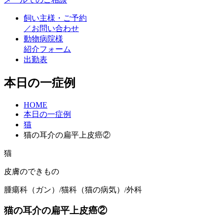
飼い主様・ご予約
／お問い合わせ
動物病院様
紹介フォーム
出勤表
本日の一症例
HOME
本日の一症例
猫
猫の耳介の扁平上皮癌②
猫
皮膚のできもの
腫瘍科（ガン）/猫科（猫の病気）/外科
猫の耳介の扁平上皮癌②