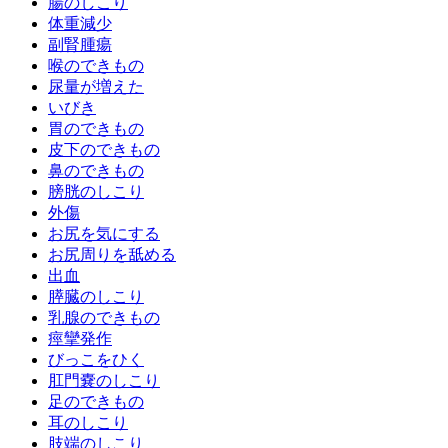
腸のしこり
体重減少
副腎腫瘍
喉のできもの
尿量が増えた
いびき
胃のできもの
皮下のできもの
鼻のできもの
膀胱のしこり
外傷
お尻を気にする
お尻周りを舐める
出血
膵臓のしこり
乳腺のできもの
痙攣発作
びっこをひく
肛門嚢のしこり
足のできもの
耳のしこり
肢端のしこり