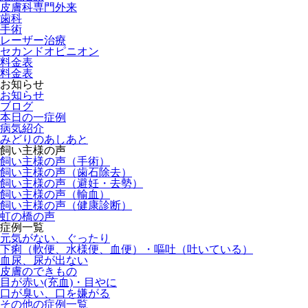
皮膚科専門外来
歯科
手術
レーザー治療
セカンドオピニオン
料金表
料金表
お知らせ
お知らせ
ブログ
本日の一症例
病気紹介
みどりのあしあと
飼い主様の声
飼い主様の声（手術）
飼い主様の声（歯石除去）
飼い主様の声（避妊・去勢）
飼い主様の声（輸血）
飼い主様の声（健康診断）
虹の橋の声
症例一覧
元気がない、ぐったり
下痢（軟便、水様便、血便）・嘔吐（吐いている）
血尿、尿が出ない
皮膚のできもの
目が赤い(充血)・目やに
口が臭い、口を嫌がる
その他の症例一覧