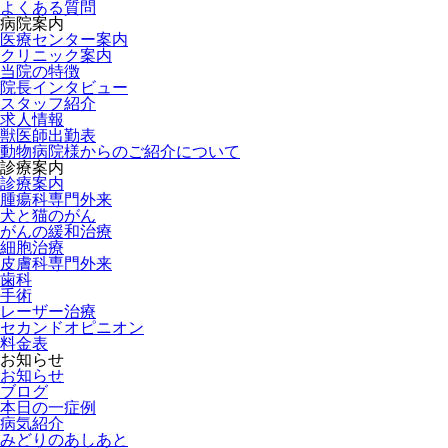
よくある質問
病院案内
医療センター案内
クリニック案内
当院の特徴
院長インタビュー
スタッフ紹介
求人情報
獣医師出勤表
動物病院様からのご紹介について
診療案内
診療案内
腫瘍科専門外来
犬と猫のがん
がんの緩和治療
細胞治療
皮膚科専門外来
歯科
手術
レーザー治療
セカンドオピニオン
料金表
お知らせ
お知らせ
ブログ
本日の一症例
病気紹介
みどりのあしあと