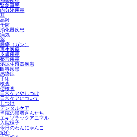
神経疾患
緊急事態
内分泌疾患
耳
高齢
予防
消化器疾患
病気
薬
腫瘍（ガン）
再生医療
皮膚疾患
整形疾患
泌尿生殖器疾患
眼科疾患
感染症
手術
検査
便検査
日常ケアやしつけ
日常ケアについて
しつけ
デンタルケア
当院の患者さんたち
エキゾチックアニマル
入院様子
今日のわんにゃんこ
紹介