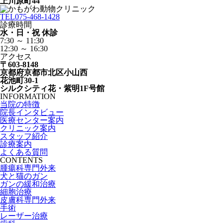
上川原町44
TEL
075-468-1428
診療時間
水・日・祝 休診
7:30 ～ 11:30
12:30 ～ 16:30
アクセス
〒603-8148
京都府京都市北区小山西
花池町30-1
シルクシティ花・紫明1F号館
INFORMATION
当院の特徴
院長インタビュー
医療センター案内
クリニック案内
スタッフ紹介
診療案内
よくある質問
CONTENTS
腫瘍科専門外来
犬と猫のガン
ガンの緩和治療
細胞治療
皮膚科専門外来
手術
レーザー治療