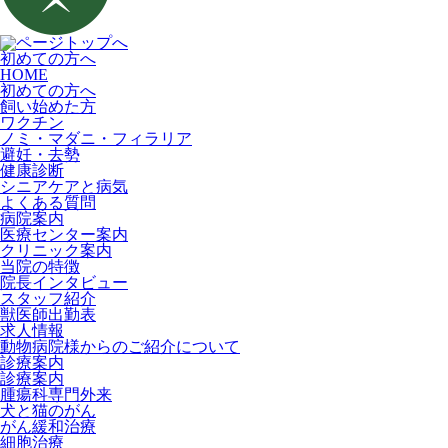
初めての方へ
HOME
初めての方へ
飼い始めた方
ワクチン
ノミ・マダニ・フィラリア
避妊・去勢
健康診断
シニアケアと病気
よくある質問
病院案内
医療センター案内
クリニック案内
当院の特徴
院長インタビュー
スタッフ紹介
獣医師出勤表
求人情報
動物病院様からのご紹介について
診療案内
診療案内
腫瘍科専門外来
犬と猫のがん
がん緩和治療
細胞治療