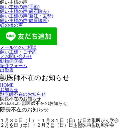
飼い主様の声
飼い主様の声(手術)
飼い主様の声(歯石除去)
飼い主様の声(避妊・去勢)
飼い主様の声(健康診断)
虹の橋の声
メールでのご相談
飼い主様・ご予約
／お問い合わせ
動物病院様
紹介フォーム
出勤表
獣医師不在のお知らせ
HOME
お知らせ
獣医師不在のお知らせ
院長不在のお知らせ
2016.01.25
獣医師不在のお知らせ
院長不在のお知らせ
１月３０日（土）
・
１月３１日（日）
は日本獣医がん学会
２月６日（土）
・
２月７日（日）
日本獣医再生医療学会