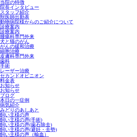
当院の特徴
院長インタビュー
スタッフ紹介
獣医師出勤表
動物病院様からのご紹介について
診療案内
診療案内
腫瘍科専門外来
犬と猫のがん
がんの緩和治療
細胞治療
皮膚科専門外来
歯科
手術
レーザー治療
セカンドオピニオン
料金表
お知らせ
お知らせ
ブログ
本日の一症例
病気紹介
みどりのあしあと
飼い主様の声
飼い主様の声(手術)
飼い主様の声(歯石除去)
飼い主様の声(避妊・去勢)
飼い主様の声（輸血）