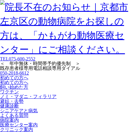
TEL
075-600-2552
＜ 年中無休・時間帯予約優先制 ＞
既存患者様専用
電話相談専用ダイアル
050-2018-6612
初めての方へ
初めての方へ
飼い始めた方
ワクチン
ノミ・マダニ・フィラリア
避妊・去勢
健康診断
シニアケアと病気
よくある質問
病院案内
医療センター案内
クリニック案内