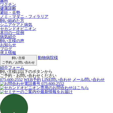
歯科
ワクチン
健康診断
避妊・去勢
ノミ・マダニ・フィラリア
飼い始めた方
シニアケアと病気
セカンドオピニオン
本日の一症例
病気紹介
飼い主様の声
お知らせ
ブログ
求人情報
動物病院様
飼い主様
ご予約／お問い合わせ
紹介フォーム
飼い主様は以下のボタンから
ご予約・お問い合わせください
075-600-2552
WEB予約
LINE問い合わせ
メール問い合わせ