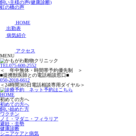
飼い主様の声(健康診断)
虹の橋の声
HOME
出勤表
病気紹介
アクセス
MENU
TEL
075-600-2552
＜ 年中無休・時間帯予約優先制 ＞
■提携獣医師との電話相談窓口■
050-2018-6612
＜24時間365日電話相談専用ダイヤル＞
HOME
初めての方へ
初めての方へ
飼い始めた方
ワクチン
ノミ・マダニ・フィラリア
避妊・去勢
健康診断
シニアケアと病気