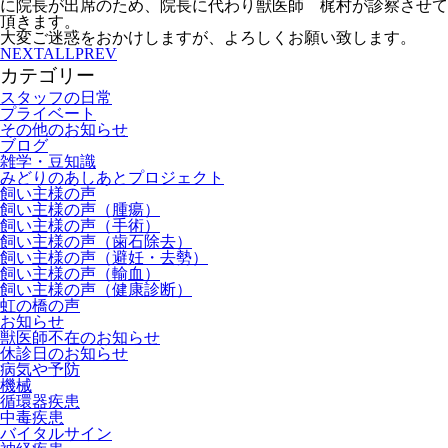
に院長が出席のため、院長に代わり
獣医師 梶村
が診察させて
頂きます。
大変ご迷惑をおかけしますが、よろしくお願い致します。
NEXT
ALL
PREV
カテゴリー
スタッフの日常
プライベート
その他のお知らせ
ブログ
雑学・豆知識
みどりのあしあとプロジェクト
飼い主様の声
飼い主様の声（腫瘍）
飼い主様の声（手術）
飼い主様の声（歯石除去）
飼い主様の声（避妊・去勢）
飼い主様の声（輸血）
飼い主様の声（健康診断）
虹の橋の声
お知らせ
獣医師不在のお知らせ
休診日のお知らせ
病気や予防
機械
循環器疾患
中毒疾患
バイタルサイン