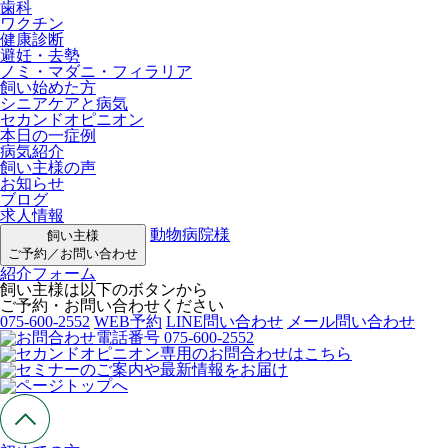
歯科
ワクチン
健康診断
避妊・去勢
ノミ・マダニ・フィラリア
飼い始めた方
シニアケアと病気
セカンドオピニオン
本日の一症例
病気紹介
飼い主様の声
お知らせ
ブログ
求人情報
動物病院様
飼い主様
ご予約／お問い合わせ
紹介フォーム
飼い主様は以下のボタンから
ご予約・お問い合わせください
075-600-2552
WEB予約
LINE問い合わせ
メール問い合わせ