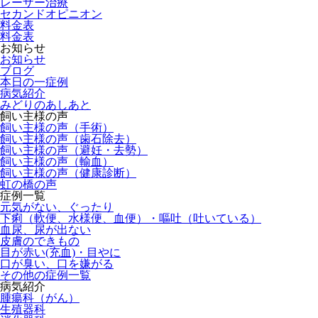
レーザー治療
セカンドオピニオン
料金表
料金表
お知らせ
お知らせ
ブログ
本日の一症例
病気紹介
みどりのあしあと
飼い主様の声
飼い主様の声（手術）
飼い主様の声（歯石除去）
飼い主様の声（避妊・去勢）
飼い主様の声（輸血）
飼い主様の声（健康診断）
虹の橋の声
症例一覧
元気がない、ぐったり
下痢（軟便、水様便、血便）・嘔吐（吐いている）
血尿、尿が出ない
皮膚のできもの
目が赤い(充血)・目やに
口が臭い、口を嫌がる
その他の症例一覧
病気紹介
腫瘍科（がん）
生殖器科