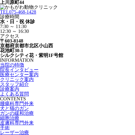
上川原町44
TEL
075-468-1428
診療時間
水・日・祝 休診
7:30 ～ 11:30
12:30 ～ 16:30
アクセス
〒603-8148
京都府京都市北区小山西
花池町30-1
シルクシティ花・紫明1F号館
INFORMATION
当院の特徴
院長インタビュー
医療センター案内
クリニック案内
スタッフ紹介
診療案内
よくある質問
CONTENTS
腫瘍科専門外来
犬と猫のガン
ガンの緩和治療
細胞治療
皮膚科専門外来
手術
レーザー治療