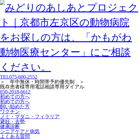
TEL
075-600-2552
＜ 年中無休・時間帯予約優先制 ＞
既存患者様専用
電話相談専用ダイアル
050-2018-6612
初めての方へ
初めての方へ
飼い始めた方
ワクチン
ノミ・マダニ・フィラリア
避妊・去勢
健康診断
シニアケアと病気
よくある質問