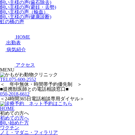
飼い主様の声(歯石除去)
飼い主様の声(避妊・去勢)
飼い主様の声（輸血）
飼い主様の声(健康診断)
虹の橋の声
HOME
出勤表
病気紹介
アクセス
MENU
TEL
075-600-2552
＜ 年中無休・時間帯予約優先制 ＞
■提携獣医師との電話相談窓口■
050-2018-6612
＜24時間365日電話相談専用ダイヤル＞
HOME
初めての方へ
初めての方へ
飼い始めた方
ワクチン
ノミ・マダニ・フィラリア