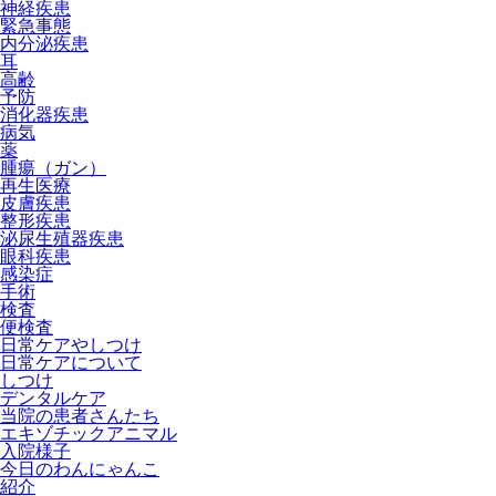
神経疾患
緊急事態
内分泌疾患
耳
高齢
予防
消化器疾患
病気
薬
腫瘍（ガン）
再生医療
皮膚疾患
整形疾患
泌尿生殖器疾患
眼科疾患
感染症
手術
検査
便検査
日常ケアやしつけ
日常ケアについて
しつけ
デンタルケア
当院の患者さんたち
エキゾチックアニマル
入院様子
今日のわんにゃんこ
紹介