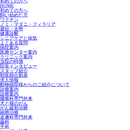
初めての方へ
HOME
初めての方へ
飼い始めた方
ワクチン
ノミ・マダニ・フィラリア
避妊・去勢
健康診断
シニアケアと病気
よくある質問
病院案内
医療センター案内
クリニック案内
当院の特徴
院長インタビュー
スタッフ紹介
獣医師出勤表
求人情報
動物病院様からのご紹介について
診療案内
診療案内
腫瘍科専門外来
犬と猫のがん
がん緩和治療
細胞治療
皮膚科専門外来
歯科
手術