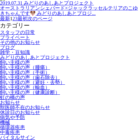
2019.07.31
みどりのあしあとプロジェクト
オーストラリアンシェパード×ジャックラッセルテリアのこゆ
きちゃんです
みどりのあしあとプロジ...
最新
1
2
3
最初
次のページ
カテゴリー
スタッフの日常
プライベート
その他のお知らせ
ブログ
雑学・豆知識
みどりのあしあとプロジェクト
飼い主様の声
飼い主様の声（腫瘍）
飼い主様の声（手術）
飼い主様の声（歯石除去）
飼い主様の声（避妊・去勢）
飼い主様の声（輸血）
飼い主様の声（健康診断）
虹の橋の声
お知らせ
獣医師不在のお知らせ
休診日のお知らせ
病気や予防
機械
循環器疾患
中毒疾患
バイタルサイン