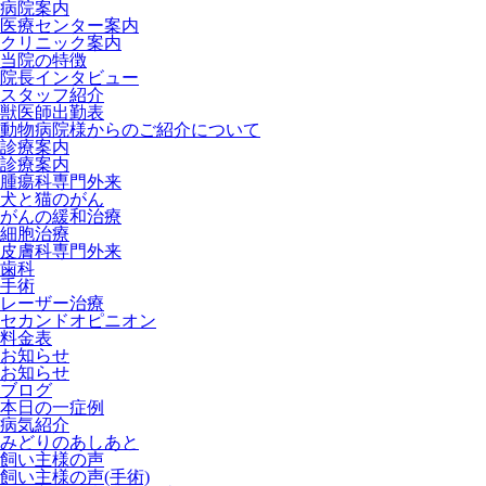
病院案内
医療センター案内
クリニック案内
当院の特徴
院長インタビュー
スタッフ紹介
獣医師出勤表
動物病院様からのご紹介について
診療案内
診療案内
腫瘍科専門外来
犬と猫のがん
がんの緩和治療
細胞治療
皮膚科専門外来
歯科
手術
レーザー治療
セカンドオピニオン
料金表
お知らせ
お知らせ
ブログ
本日の一症例
病気紹介
みどりのあしあと
飼い主様の声
飼い主様の声(手術)