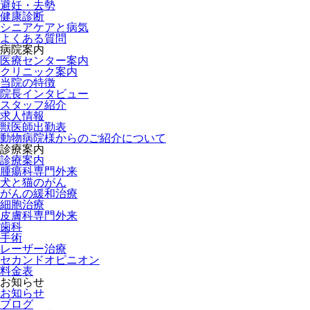
避妊・去勢
健康診断
シニアケアと病気
よくある質問
病院案内
医療センター案内
クリニック案内
当院の特徴
院長インタビュー
スタッフ紹介
求人情報
獣医師出勤表
動物病院様からのご紹介について
診療案内
診療案内
腫瘍科専門外来
犬と猫のがん
がんの緩和治療
細胞治療
皮膚科専門外来
歯科
手術
レーザー治療
セカンドオピニオン
料金表
お知らせ
お知らせ
ブログ