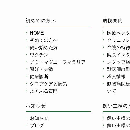
初めての方へ
病院案内
HOME
医療セン
初めての方へ
クリニッ
飼い始めた方
当院の特
ワクチン
院長イン
ノミ・マダニ・フィラリア
スタッフ
避妊・去勢
獣医師出
健康診断
求人情報
シニアケアと病気
動物病院
よくある質問
いて
お知らせ
飼い主様の
お知らせ
飼い主様
ブログ
飼い主様