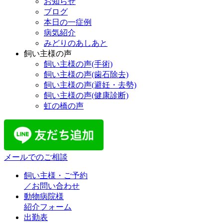
お知らせ
ブログ
本日の一症例
病気紹介
みどりのあしあと
飼い主様の声
飼い主様の声(手術)
飼い主様の声(歯石除去)
飼い主様の声(避妊・去勢)
飼い主様の声(健康診断)
虹の橋の声
メールでのご相談
飼い主様・ご予約
／お問い合わせ
動物病院様
紹介フォーム
出勤表