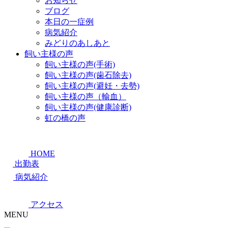
お知らせ
ブログ
本日の一症例
病気紹介
みどりのあしあと
飼い主様の声
飼い主様の声(手術)
飼い主様の声(歯石除去)
飼い主様の声(避妊・去勢)
飼い主様の声（輸血）
飼い主様の声(健康診断)
虹の橋の声
HOME
出勤表
病気紹介
アクセス
MENU