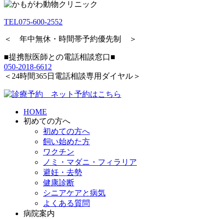
TEL
075-600-2552
＜ 年中無休・時間帯予約優先制 ＞
■提携獣医師との電話相談窓口■
050-2018-6612
＜24時間365日電話相談専用ダイヤル＞
HOME
初めての方へ
初めての方へ
飼い始めた方
ワクチン
ノミ・マダニ・フィラリア
避妊・去勢
健康診断
シニアケアと病気
よくある質問
病院案内