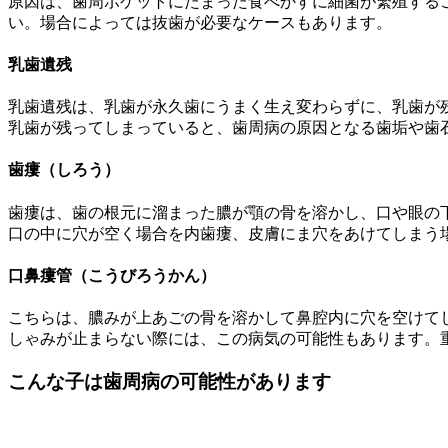
原因は、歯周ポケットにたまった食べかすに細菌が繁殖する
い。場合によっては抜歯が必要なケースもあります。
乳歯遺残
乳歯遺残は、乳歯が永久歯にうまく生え変わらずに、乳歯が
乳歯が残ってしまっていると、歯周病の原因となる歯垢や歯
歯瘻（しろう）
歯瘻は、歯の根元に溜まった膿が顎の骨を溶かし、口や眼の
口の中に穴が空く場合を内歯瘻、皮膚にま穴をあけてしまう
口鼻瘻管（こうびろうかん）
こちらは、膿みが上あごの骨を溶かして鼻腔内に穴を空けて
しゃみが止まらない際には、この病気の可能性もあります。
こんな子は歯周病の可能性があります