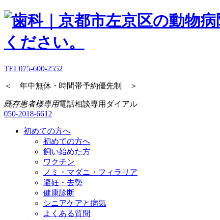
TEL
075-600-2552
＜ 年中無休・時間帯予約優先制 ＞
既存患者様専用
電話相談専用ダイアル
050-2018-6612
初めての方へ
初めての方へ
飼い始めた方
ワクチン
ノミ・マダニ・フィラリア
避妊・去勢
健康診断
シニアケアと病気
よくある質問