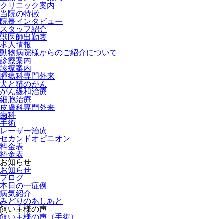
クリニック案内
当院の特徴
院長インタビュー
スタッフ紹介
獣医師出勤表
求人情報
動物病院様からのご紹介について
診療案内
診療案内
腫瘍科専門外来
犬と猫のがん
がん緩和治療
細胞治療
皮膚科専門外来
歯科
手術
レーザー治療
セカンドオピニオン
料金表
料金表
お知らせ
お知らせ
ブログ
本日の一症例
病気紹介
みどりのあしあと
飼い主様の声
飼い主様の声（手術）