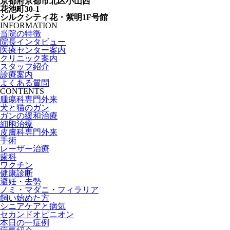
京都府京都市北区小山西
花池町30-1
シルクシティ花・紫明1F号館
INFORMATION
当院の特徴
院長インタビュー
医療センター案内
クリニック案内
スタッフ紹介
診療案内
よくある質問
CONTENTS
腫瘍科専門外来
犬と猫のガン
ガンの緩和治療
細胞治療
皮膚科専門外来
手術
レーザー治療
歯科
ワクチン
健康診断
避妊・去勢
ノミ・マダニ・フィラリア
飼い始めた方
シニアケアと病気
セカンドオピニオン
本日の一症例