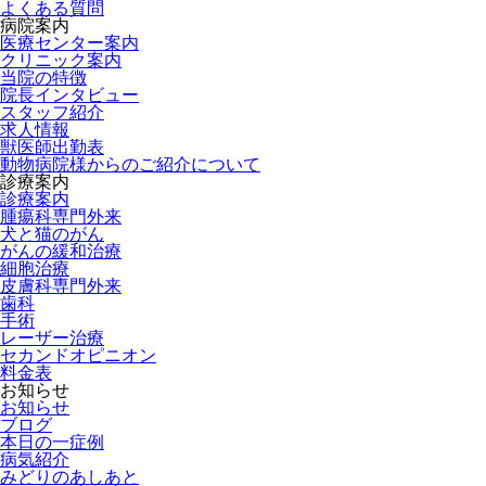
よくある質問
病院案内
医療センター案内
クリニック案内
当院の特徴
院長インタビュー
スタッフ紹介
求人情報
獣医師出勤表
動物病院様からのご紹介について
診療案内
診療案内
腫瘍科専門外来
犬と猫のがん
がんの緩和治療
細胞治療
皮膚科専門外来
歯科
手術
レーザー治療
セカンドオピニオン
料金表
お知らせ
お知らせ
ブログ
本日の一症例
病気紹介
みどりのあしあと