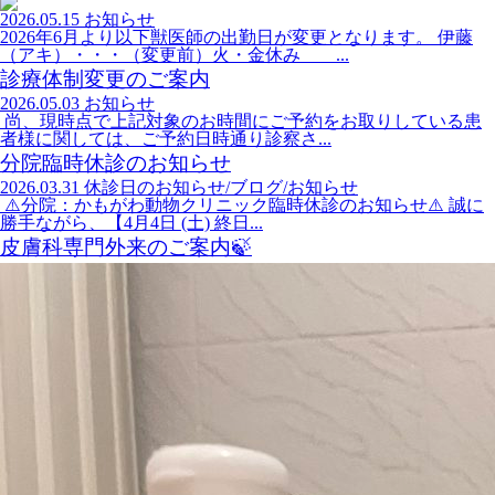
2026.05.15
お知らせ
2026年6月より以下獣医師の出勤日が変更となります。 伊藤
（アキ）・・・（変更前）火・金休み ...
診療体制変更のご案内
2026.05.03
お知らせ
尚、現時点で上記対象のお時間にご予約をお取りしている患
者様に関しては、ご予約日時通り診察さ...
分院臨時休診のお知らせ
2026.03.31
休診日のお知らせ/ブログ/お知らせ
⚠️分院：かもがわ動物クリニック臨時休診のお知らせ⚠️ 誠に
勝手ながら、【4月4日 (土) 終日...
皮膚科専門外来のご案内🍃