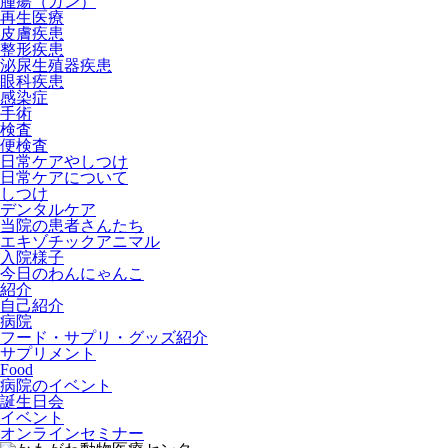
腫瘍（ガン）
再生医療
皮膚疾患
整形疾患
泌尿生殖器疾患
眼科疾患
感染症
手術
検査
便検査
日常ケアやしつけ
日常ケアについて
しつけ
デンタルケア
当院の患者さんたち
エキゾチックアニマル
入院様子
今日のわんにゃんこ
紹介
自己紹介
病院
フード・サプリ・グッズ紹介
サプリメント
Food
病院のイベント
誕生日会
イベント
オンラインセミナー