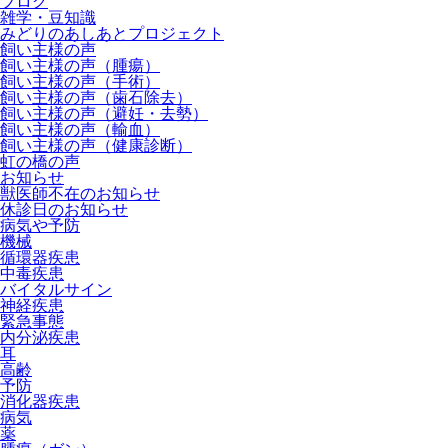
ブログ
雑学・豆知識
みどりのあしあとプロジェクト
飼い主様の声
飼い主様の声（腫瘍）
飼い主様の声（手術）
飼い主様の声（歯石除去）
飼い主様の声（避妊・去勢）
飼い主様の声（輸血）
飼い主様の声（健康診断）
虹の橋の声
お知らせ
獣医師不在のお知らせ
休診日のお知らせ
病気や予防
機械
循環器疾患
中毒疾患
バイタルサイン
神経疾患
緊急事態
内分泌疾患
耳
高齢
予防
消化器疾患
病気
薬