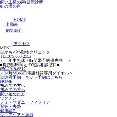
飼い主様の声(健康診断)
虹の橋の声
HOME
出勤表
病気紹介
アクセス
MENU
TEL
075-600-2552
＜ 年中無休・時間帯予約優先制 ＞
■提携獣医師との電話相談窓口■
050-2018-6612
＜24時間365日電話相談専用ダイヤル＞
HOME
初めての方へ
初めての方へ
飼い始めた方
ワクチン
ノミ・マダニ・フィラリア
避妊・去勢
健康診断
シニアケアと病気