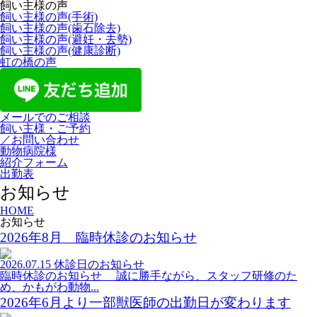
飼い主様の声
飼い主様の声(手術)
飼い主様の声(歯石除去)
飼い主様の声(避妊・去勢)
飼い主様の声(健康診断)
虹の橋の声
メールでのご相談
飼い主様・ご予約
／お問い合わせ
動物病院様
紹介フォーム
出勤表
お知らせ
HOME
お知らせ
2026年8月 臨時休診のお知らせ
2026.07.15
休診日のお知らせ
臨時休診のお知らせ 誠に勝手ながら、スタッフ研修のた
め、かもがわ動物...
2026年6月より一部獣医師の出勤日が変わります