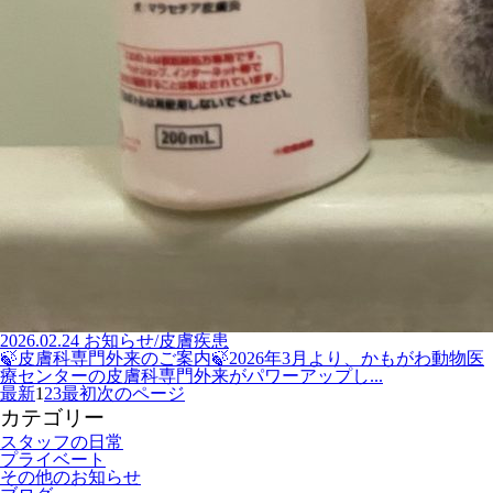
2026.02.24
お知らせ/皮膚疾患
🍃皮膚科専門外来のご案内🍃2026年3月より、かもがわ動物医
療センターの皮膚科専門外来がパワーアップし...
最新
1
2
3
最初
次のページ
カテゴリー
スタッフの日常
プライベート
その他のお知らせ