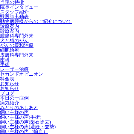
当院の特徴
院長インタビュー
スタッフ紹介
獣医師出勤表
動物病院様からのご紹介について
診療案内
診療案内
腫瘍科専門外来
犬と猫のがん
がんの緩和治療
細胞治療
皮膚科専門外来
歯科
手術
レーザー治療
セカンドオピニオン
料金表
お知らせ
お知らせ
ブログ
本日の一症例
病気紹介
みどりのあしあと
飼い主様の声
飼い主様の声(手術)
飼い主様の声(歯石除去)
飼い主様の声(避妊・去勢)
飼い主様の声（輸血）