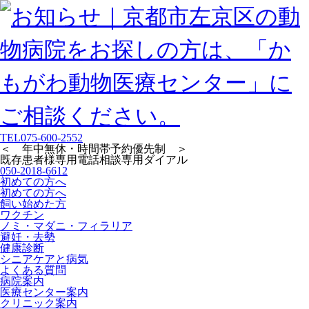
TEL
075-600-2552
＜ 年中無休・時間帯予約優先制 ＞
既存患者様専用
電話相談専用ダイアル
050-2018-6612
初めての方へ
初めての方へ
飼い始めた方
ワクチン
ノミ・マダニ・フィラリア
避妊・去勢
健康診断
シニアケアと病気
よくある質問
病院案内
医療センター案内
クリニック案内