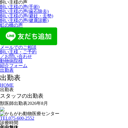
飼い主様の声
飼い主様の声(手術)
飼い主様の声(歯石除去)
飼い主様の声(避妊・去勢)
飼い主様の声(健康診断)
虹の橋の声
メールでのご相談
飼い主様・ご予約
／お問い合わせ
動物病院様
紹介フォーム
出勤表
出勤表
HOME
出勤表
スタッフの出勤表
獣医師出勤表2026年8月
TEL
075-600-2552
診療時間
年中無休