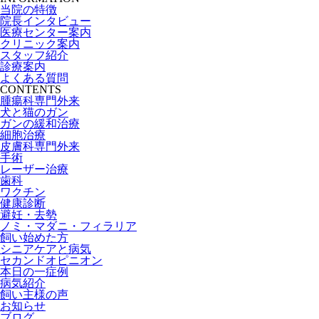
当院の特徴
院長インタビュー
医療センター案内
クリニック案内
スタッフ紹介
診療案内
よくある質問
CONTENTS
腫瘍科専門外来
犬と猫のガン
ガンの緩和治療
細胞治療
皮膚科専門外来
手術
レーザー治療
歯科
ワクチン
健康診断
避妊・去勢
ノミ・マダニ・フィラリア
飼い始めた方
シニアケアと病気
セカンドオピニオン
本日の一症例
病気紹介
飼い主様の声
お知らせ
ブログ