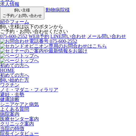
求人情報
動物病院様
飼い主様
ご予約／お問い合わせ
紹介フォーム
飼い主様は以下のボタンから
ご予約・お問い合わせください
075-600-2552
WEB予約
LINE問い合わせ
メール問い合わせ
初めての方へ
HOME
初めての方へ
飼い始めた方
ワクチン
ノミ・マダニ・フィラリア
避妊・去勢
健康診断
シニアケアと病気
よくある質問
病院案内
医療センター案内
クリニック案内
当院の特徴
院長インタビュー