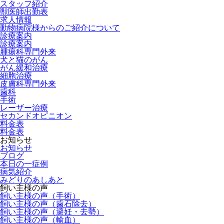
スタッフ紹介
獣医師出勤表
求人情報
動物病院様からのご紹介について
診療案内
診療案内
腫瘍科専門外来
犬と猫のがん
がん緩和治療
細胞治療
皮膚科専門外来
歯科
手術
レーザー治療
セカンドオピニオン
料金表
料金表
お知らせ
お知らせ
ブログ
本日の一症例
病気紹介
みどりのあしあと
飼い主様の声
飼い主様の声（手術）
飼い主様の声（歯石除去）
飼い主様の声（避妊・去勢）
飼い主様の声（輸血）