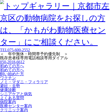
TEL
075-600-2552
＜ 年中無休・時間帯予約優先制 ＞
既存患者様専用
電話相談専用ダイアル
050-2018-6612
初めての方へ
初めての方へ
飼い始めた方
ワクチン
ノミ・マダニ・フィラリア
避妊・去勢
健康診断
シニアケアと病気
よくある質問
病院案内
医療センター案内
クリニック案内