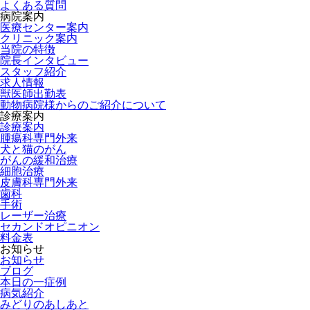
よくある質問
病院案内
医療センター案内
クリニック案内
当院の特徴
院長インタビュー
スタッフ紹介
求人情報
獣医師出勤表
動物病院様からのご紹介について
診療案内
診療案内
腫瘍科専門外来
犬と猫のがん
がんの緩和治療
細胞治療
皮膚科専門外来
歯科
手術
レーザー治療
セカンドオピニオン
料金表
お知らせ
お知らせ
ブログ
本日の一症例
病気紹介
みどりのあしあと