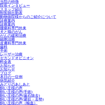
当院の特徴
院長インタビュー
スタッフ紹介
獣医師出勤表
動物病院様からのご紹介について
診療案内
診療案内
腫瘍科専門外来
犬と猫のがん
がんの緩和治療
細胞治療
皮膚科専門外来
歯科
手術
レーザー治療
セカンドオピニオン
料金表
お知らせ
お知らせ
ブログ
本日の一症例
病気紹介
みどりのあしあと
飼い主様の声
飼い主様の声(手術)
飼い主様の声(歯石除去)
飼い主様の声(避妊・去勢)
飼い主様の声（輸血）