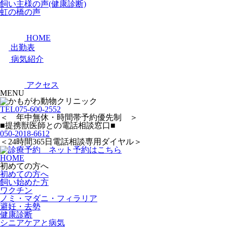
飼い主様の声(健康診断)
虹の橋の声
HOME
出勤表
病気紹介
アクセス
MENU
TEL
075-600-2552
＜ 年中無休・時間帯予約優先制 ＞
■提携獣医師との電話相談窓口■
050-2018-6612
＜24時間365日電話相談専用ダイヤル＞
HOME
初めての方へ
初めての方へ
飼い始めた方
ワクチン
ノミ・マダニ・フィラリア
避妊・去勢
健康診断
シニアケアと病気