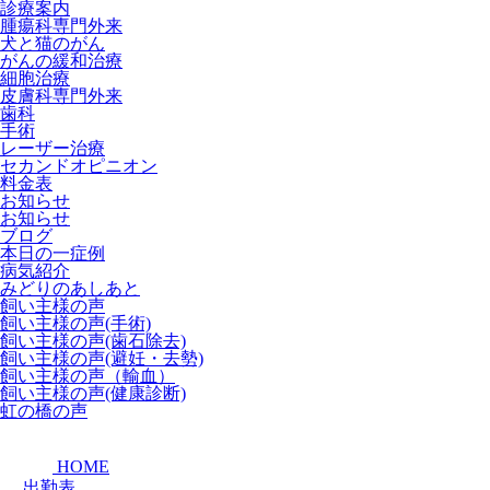
診療案内
腫瘍科専門外来
犬と猫のがん
がんの緩和治療
細胞治療
皮膚科専門外来
歯科
手術
レーザー治療
セカンドオピニオン
料金表
お知らせ
お知らせ
ブログ
本日の一症例
病気紹介
みどりのあしあと
飼い主様の声
飼い主様の声(手術)
飼い主様の声(歯石除去)
飼い主様の声(避妊・去勢)
飼い主様の声（輸血）
飼い主様の声(健康診断)
虹の橋の声
HOME
出勤表