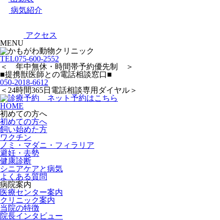
病気紹介
アクセス
MENU
TEL
075-600-2552
＜ 年中無休・時間帯予約優先制 ＞
■提携獣医師との電話相談窓口■
050-2018-6612
＜24時間365日電話相談専用ダイヤル＞
HOME
初めての方へ
初めての方へ
飼い始めた方
ワクチン
ノミ・マダニ・フィラリア
避妊・去勢
健康診断
シニアケアと病気
よくある質問
病院案内
医療センター案内
クリニック案内
当院の特徴
院長インタビュー