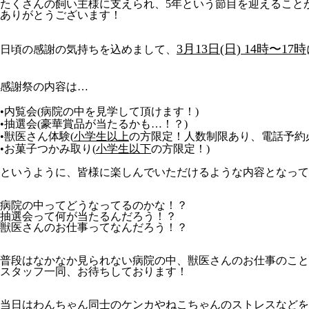
たくさんの飼い主様に支えられ、5年という節目を迎えること
ありがとうございます！
3月13日(日) 14時〜17時
日頃の感謝の気持ちを込めまして、
感謝祭の内容は…
•内覧会(病院の中を見学して頂けます！)
•抽選会(豪華賞品が当たるかも…！？)
•獣医さん体験(
小学生以上
の方限定！人数制限あり、電話予約必要。0
•お菓子つかみ取り(
小学生以下
の方限定！)
というように、皆様に楽しんでいただけるような内容となって
病院の中ってどうなってるのかな！？
抽選会って何が当たるんだろう！？
獣医さんのお仕事ってなんだろう！？
普段はなかなか見られない病院の中、獣医さんのお仕事のこと
スタッフ一同、お待ちしております！
当日はわんちゃん同士のケンカやねこちゃんのストレスなどを