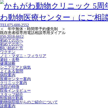
TEL
075-600-2552
＜ 年中無休・時間帯予約優先制 ＞
既存患者様専用
電話相談専用ダイアル
050-2018-6612
初めての方へ
初めての方へ
飼い始めた方
ワクチン
ノミ・マダニ・フィラリア
避妊・去勢
健康診断
シニアケアと病気
よくある質問
病院案内
医療センター案内
クリニック案内
当院の特徴
院長インタビュー
スタッフ紹介
獣医師出勤表
動物病院様からのご紹介について
診療案内