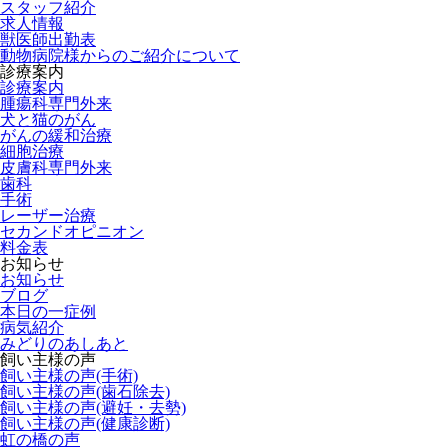
スタッフ紹介
求人情報
獣医師出勤表
動物病院様からのご紹介について
診療案内
診療案内
腫瘍科専門外来
犬と猫のがん
がんの緩和治療
細胞治療
皮膚科専門外来
歯科
手術
レーザー治療
セカンドオピニオン
料金表
お知らせ
お知らせ
ブログ
本日の一症例
病気紹介
みどりのあしあと
飼い主様の声
飼い主様の声(手術)
飼い主様の声(歯石除去)
飼い主様の声(避妊・去勢)
飼い主様の声(健康診断)
虹の橋の声