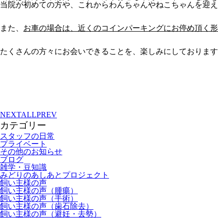
当院が初めての方や、これからわんちゃんやねこちゃんを迎え
また、
お車の場合は、近くのコインパーキングにお停め頂く形
たくさんの方々にお会いできることを、楽しみにしております*(^o
NEXT
ALL
PREV
カテゴリー
スタッフの日常
プライベート
その他のお知らせ
ブログ
雑学・豆知識
みどりのあしあとプロジェクト
飼い主様の声
飼い主様の声（腫瘍）
飼い主様の声（手術）
飼い主様の声（歯石除去）
飼い主様の声（避妊・去勢）