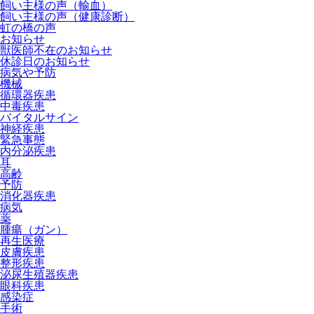
飼い主様の声（輸血）
飼い主様の声（健康診断）
虹の橋の声
お知らせ
獣医師不在のお知らせ
休診日のお知らせ
病気や予防
機械
循環器疾患
中毒疾患
バイタルサイン
神経疾患
緊急事態
内分泌疾患
耳
高齢
予防
消化器疾患
病気
薬
腫瘍（ガン）
再生医療
皮膚疾患
整形疾患
泌尿生殖器疾患
眼科疾患
感染症
手術