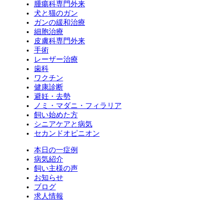
腫瘍科専門外来
犬と猫のガン
ガンの緩和治療
細胞治療
皮膚科専門外来
手術
レーザー治療
歯科
ワクチン
健康診断
避妊・去勢
ノミ・マダニ・フィラリア
飼い始めた方
シニアケアと病気
セカンドオピニオン
本日の一症例
病気紹介
飼い主様の声
お知らせ
ブログ
求人情報