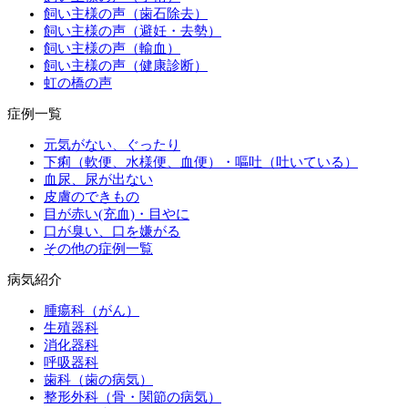
飼い主様の声（歯石除去）
飼い主様の声（避妊・去勢）
飼い主様の声（輸血）
飼い主様の声（健康診断）
虹の橋の声
症例一覧
元気がない、ぐったり
下痢（軟便、水様便、血便）・嘔吐（吐いている）
血尿、尿が出ない
皮膚のできもの
目が赤い(充血)・目やに
口が臭い、口を嫌がる
その他の症例一覧
病気紹介
腫瘍科（がん）
生殖器科
消化器科
呼吸器科
歯科（歯の病気）
整形外科（骨・関節の病気）