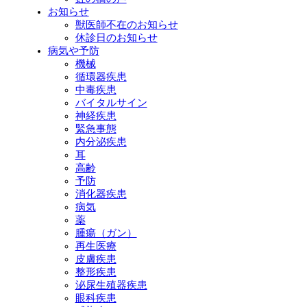
お知らせ
獣医師不在のお知らせ
休診日のお知らせ
病気や予防
機械
循環器疾患
中毒疾患
バイタルサイン
神経疾患
緊急事態
内分泌疾患
耳
高齢
予防
消化器疾患
病気
薬
腫瘍（ガン）
再生医療
皮膚疾患
整形疾患
泌尿生殖器疾患
眼科疾患