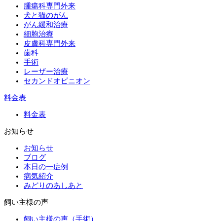
腫瘍科専門外来
犬と猫のがん
がん緩和治療
細胞治療
皮膚科専門外来
歯科
手術
レーザー治療
セカンドオピニオン
料金表
料金表
お知らせ
お知らせ
ブログ
本日の一症例
病気紹介
みどりのあしあと
飼い主様の声
飼い主様の声（手術）