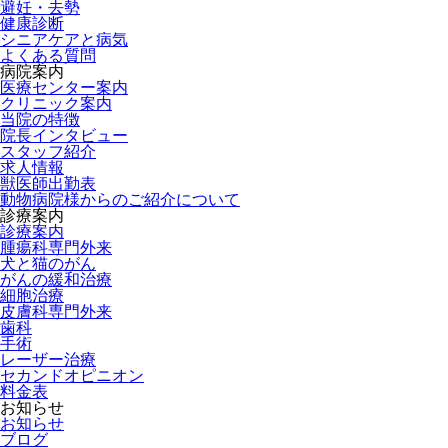
避妊・去勢
健康診断
シニアケアと病気
よくある質問
病院案内
医療センター案内
クリニック案内
当院の特徴
院長インタビュー
スタッフ紹介
求人情報
獣医師出勤表
動物病院様からのご紹介について
診療案内
診療案内
腫瘍科専門外来
犬と猫のがん
がんの緩和治療
細胞治療
皮膚科専門外来
歯科
手術
レーザー治療
セカンドオピニオン
料金表
お知らせ
お知らせ
ブログ