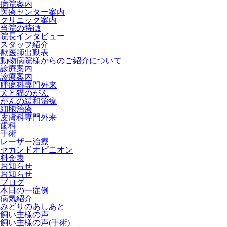
病院案内
医療センター案内
クリニック案内
当院の特徴
院長インタビュー
スタッフ紹介
獣医師出勤表
動物病院様からのご紹介について
診療案内
診療案内
腫瘍科専門外来
犬と猫のがん
がんの緩和治療
細胞治療
皮膚科専門外来
歯科
手術
レーザー治療
セカンドオピニオン
料金表
お知らせ
お知らせ
ブログ
本日の一症例
病気紹介
みどりのあしあと
飼い主様の声
飼い主様の声(手術)