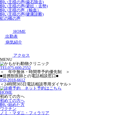
飼い主様の声(歯石除去)
飼い主様の声(避妊・去勢)
飼い主様の声（輸血）
飼い主様の声(健康診断)
虹の橋の声
HOME
出勤表
病気紹介
アクセス
MENU
TEL
075-600-2552
＜ 年中無休・時間帯予約優先制 ＞
■提携獣医師との電話相談窓口■
050-2018-6612
＜24時間365日電話相談専用ダイヤル＞
HOME
初めての方へ
初めての方へ
飼い始めた方
ワクチン
ノミ・マダニ・フィラリア