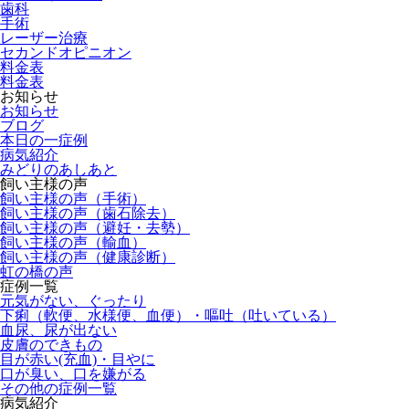
歯科
手術
レーザー治療
セカンドオピニオン
料金表
料金表
お知らせ
お知らせ
ブログ
本日の一症例
病気紹介
みどりのあしあと
飼い主様の声
飼い主様の声（手術）
飼い主様の声（歯石除去）
飼い主様の声（避妊・去勢）
飼い主様の声（輸血）
飼い主様の声（健康診断）
虹の橋の声
症例一覧
元気がない、ぐったり
下痢（軟便、水様便、血便）・嘔吐（吐いている）
血尿、尿が出ない
皮膚のできもの
目が赤い(充血)・目やに
口が臭い、口を嫌がる
その他の症例一覧
病気紹介