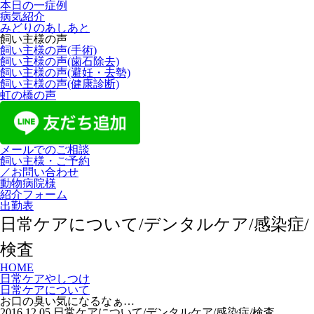
本日の一症例
病気紹介
みどりのあしあと
飼い主様の声
飼い主様の声(手術)
飼い主様の声(歯石除去)
飼い主様の声(避妊・去勢)
飼い主様の声(健康診断)
虹の橋の声
メールでのご相談
飼い主様・ご予約
／お問い合わせ
動物病院様
紹介フォーム
出勤表
日常ケアについて/デンタルケア/感染症/
検査
HOME
日常ケアやしつけ
日常ケアについて
お口の臭い気になるなぁ…
2016.12.05
日常ケアについて/デンタルケア/感染症/検査