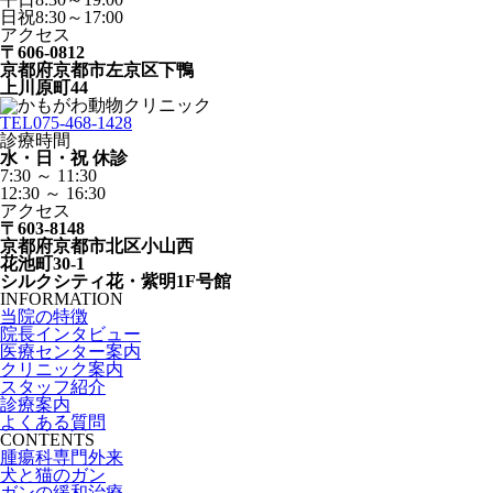
日祝8:30～17:00
アクセス
〒606-0812
京都府京都市左京区下鴨
上川原町44
TEL
075-468-1428
診療時間
水・日・祝 休診
7:30 ～ 11:30
12:30 ～ 16:30
アクセス
〒603-8148
京都府京都市北区小山西
花池町30-1
シルクシティ花・紫明1F号館
INFORMATION
当院の特徴
院長インタビュー
医療センター案内
クリニック案内
スタッフ紹介
診療案内
よくある質問
CONTENTS
腫瘍科専門外来
犬と猫のガン
ガンの緩和治療