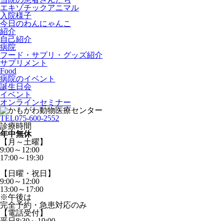
エキゾチックアニマル
入院様子
今日のわんにゃんこ
紹介
自己紹介
病院
フード・サプリ・グッズ紹介
サプリメント
Food
病院のイベント
誕生日会
イベント
オンラインセミナー
TEL
075-600-2552
診療時間
年中無休
【月～土曜】
9:00～12:00
17:00～19:30
【日曜・祝日】
9:00～12:00
13:00～17:00
※午後は
完全予約・急患対応のみ
【電話受付】
平日8:30～19:00