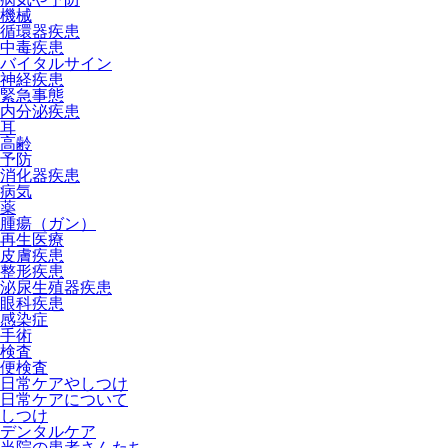
機械
循環器疾患
中毒疾患
バイタルサイン
神経疾患
緊急事態
内分泌疾患
耳
高齢
予防
消化器疾患
病気
薬
腫瘍（ガン）
再生医療
皮膚疾患
整形疾患
泌尿生殖器疾患
眼科疾患
感染症
手術
検査
便検査
日常ケアやしつけ
日常ケアについて
しつけ
デンタルケア
当院の患者さんたち