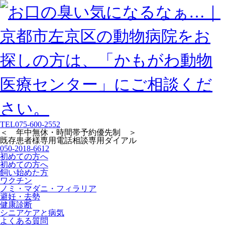
TEL
075-600-2552
＜ 年中無休・時間帯予約優先制 ＞
既存患者様専用
電話相談専用ダイアル
050-2018-6612
初めての方へ
初めての方へ
飼い始めた方
ワクチン
ノミ・マダニ・フィラリア
避妊・去勢
健康診断
シニアケアと病気
よくある質問