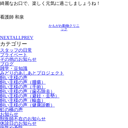
綺麗なお口で、楽しく元気に過ごしましょうね！
看護師 和泉
かもがわ動物クリニ
ック
NEXT
ALL
PREV
カテゴリー
スタッフの日常
プライベート
その他のお知らせ
ブログ
雑学・豆知識
みどりのあしあとプロジェクト
飼い主様の声
飼い主様の声（腫瘍）
飼い主様の声（手術）
飼い主様の声（歯石除去）
飼い主様の声（避妊・去勢）
飼い主様の声（輸血）
飼い主様の声（健康診断）
虹の橋の声
お知らせ
獣医師不在のお知らせ
休診日のお知らせ
病気や予防