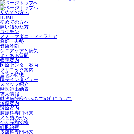
初めての方へ
HOME
初めての方へ
飼い始めた方
ワクチン
ノミ・マダニ・フィラリア
避妊・去勢
健康診断
シニアケアと病気
よくある質問
病院案内
医療センター案内
クリニック案内
当院の特徴
院長インタビュー
スタッフ紹介
獣医師出勤表
求人情報
動物病院様からのご紹介について
診療案内
診療案内
腫瘍科専門外来
犬と猫のがん
がん緩和治療
細胞治療
皮膚科専門外来