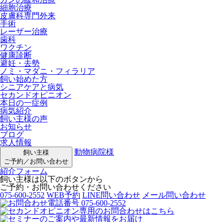
細胞治療
皮膚科専門外来
手術
レーザー治療
歯科
ワクチン
健康診断
避妊・去勢
ノミ・マダニ・フィラリア
飼い始めた方
シニアケアと病気
セカンドオピニオン
本日の一症例
病気紹介
飼い主様の声
お知らせ
ブログ
求人情報
動物病院様
飼い主様
ご予約／お問い合わせ
紹介フォーム
飼い主様は以下のボタンから
ご予約・お問い合わせください
075-600-2552
WEB予約
LINE問い合わせ
メール問い合わせ