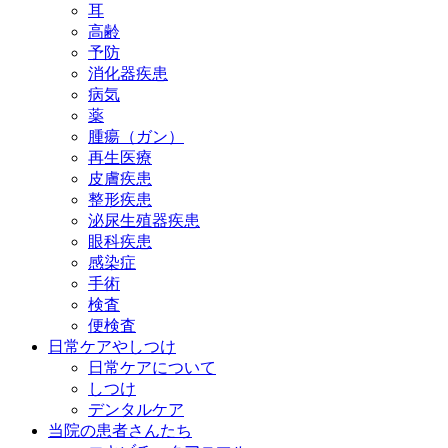
耳
高齢
予防
消化器疾患
病気
薬
腫瘍（ガン）
再生医療
皮膚疾患
整形疾患
泌尿生殖器疾患
眼科疾患
感染症
手術
検査
便検査
日常ケアやしつけ
日常ケアについて
しつけ
デンタルケア
当院の患者さんたち