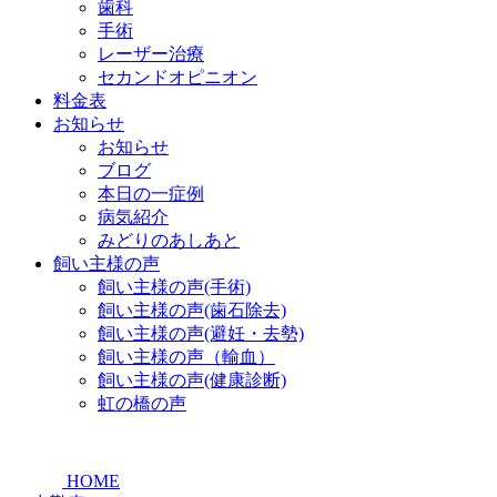
歯科
手術
レーザー治療
セカンドオピニオン
料金表
お知らせ
お知らせ
ブログ
本日の一症例
病気紹介
みどりのあしあと
飼い主様の声
飼い主様の声(手術)
飼い主様の声(歯石除去)
飼い主様の声(避妊・去勢)
飼い主様の声（輸血）
飼い主様の声(健康診断)
虹の橋の声
HOME