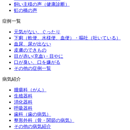
飼い主様の声（健康診断）
虹の橋の声
症例一覧
元気がない、ぐったり
下痢（軟便、水様便、血便）・嘔吐（吐いている）
血尿、尿が出ない
皮膚のできもの
目が赤い(充血)・目やに
口が臭い、口を嫌がる
その他の症例一覧
病気紹介
腫瘍科（がん）
生殖器科
消化器科
呼吸器科
歯科（歯の病気）
整形外科（骨・関節の病気）
その他の病気紹介