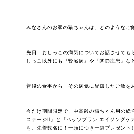
みなさんのお家の猫ちゃんは、どのようなご
先日、おしっこの病気についてお話させても
しっこ以外にも『
腎臓
病
』や『
関節疾患
』な
普段の食事から、その病気に配慮したご飯を
今だけ期間限定
で、中高齢の猫ちゃん用の総
ステージII』と『ベッツプラン エイジングケア
を、
先着数名
に！
一頭につき一袋プレゼント