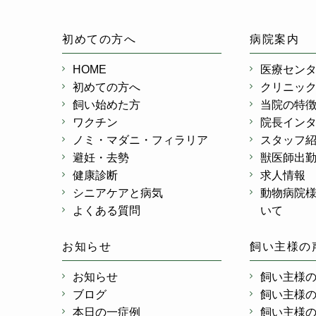
初めての方へ
病院案内
HOME
医療セン
初めての方へ
クリニッ
飼い始めた方
当院の特
ワクチン
院長イン
ノミ・マダニ・フィラリア
スタッフ
避妊・去勢
獣医師出
健康診断
求人情報
シニアケアと病気
動物病院
よくある質問
いて
お知らせ
飼い主様の
お知らせ
飼い主様
ブログ
飼い主様
本日の一症例
飼い主様