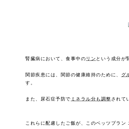
腎臓病において、食事中の
リン
という成分が
関節疾患には、関節の健康維持のために、
グ
す。
また、尿石症予防で
ミネラル分も調整
されて
これらに配慮したご飯が、このベッツプラン エ