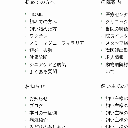
初めての方へ
病院案内
HOME
医療セン
初めての方へ
クリニッ
飼い始めた方
当院の特
ワクチン
院長イン
ノミ・マダニ・フィラリア
スタッフ
避妊・去勢
獣医師出
健康診断
求人情報
シニアケアと病気
動物病院
よくある質問
いて
お知らせ
飼い主様の
お知らせ
飼い主様
ブログ
飼い主様
本日の一症例
飼い主様
病気紹介
飼い主様
みどりのあしあと
飼い主様