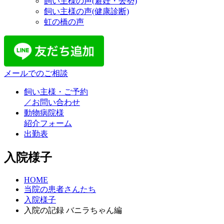
飼い主様の声(避妊・去勢)
飼い主様の声(健康診断)
虹の橋の声
メールでのご相談
飼い主様・ご予約
／お問い合わせ
動物病院様
紹介フォーム
出勤表
入院様子
HOME
当院の患者さんたち
入院様子
入院の記録 バニラちゃん編