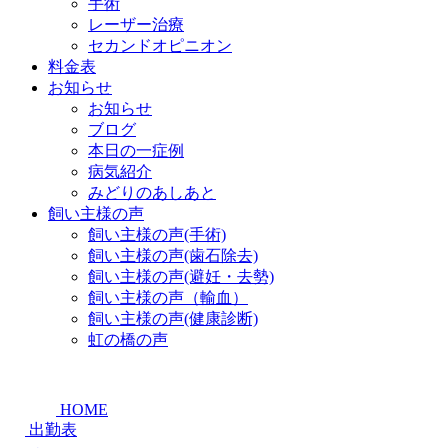
手術
レーザー治療
セカンドオピニオン
料金表
お知らせ
お知らせ
ブログ
本日の一症例
病気紹介
みどりのあしあと
飼い主様の声
飼い主様の声(手術)
飼い主様の声(歯石除去)
飼い主様の声(避妊・去勢)
飼い主様の声（輸血）
飼い主様の声(健康診断)
虹の橋の声
HOME
出勤表