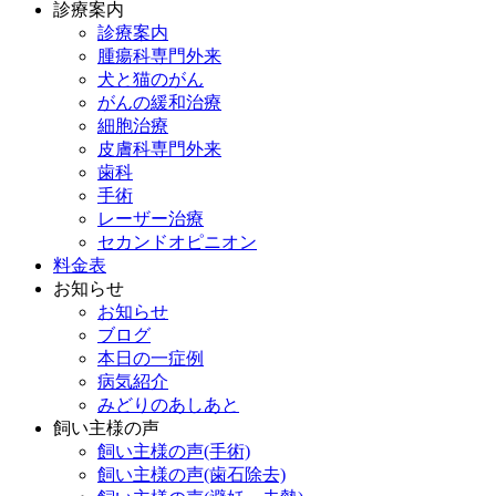
診療案内
診療案内
腫瘍科専門外来
犬と猫のがん
がんの緩和治療
細胞治療
皮膚科専門外来
歯科
手術
レーザー治療
セカンドオピニオン
料金表
お知らせ
お知らせ
ブログ
本日の一症例
病気紹介
みどりのあしあと
飼い主様の声
飼い主様の声(手術)
飼い主様の声(歯石除去)