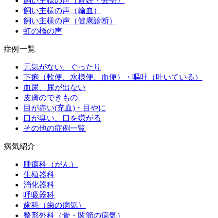
飼い主様の声（避妊・去勢）
飼い主様の声（輸血）
飼い主様の声（健康診断）
虹の橋の声
症例一覧
元気がない、ぐったり
下痢（軟便、水様便、血便）・嘔吐（吐いている）
血尿、尿が出ない
皮膚のできもの
目が赤い(充血)・目やに
口が臭い、口を嫌がる
その他の症例一覧
病気紹介
腫瘍科（がん）
生殖器科
消化器科
呼吸器科
歯科（歯の病気）
整形外科（骨・関節の病気）