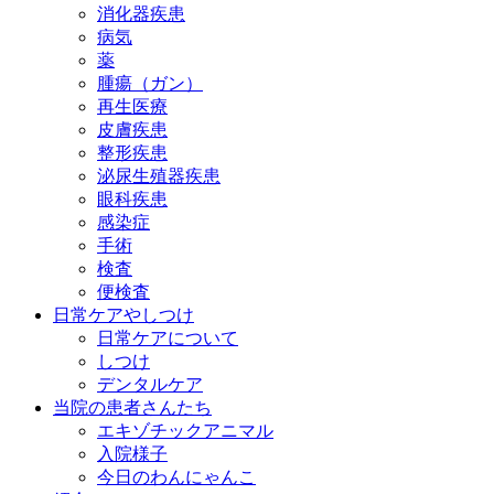
消化器疾患
病気
薬
腫瘍（ガン）
再生医療
皮膚疾患
整形疾患
泌尿生殖器疾患
眼科疾患
感染症
手術
検査
便検査
日常ケアやしつけ
日常ケアについて
しつけ
デンタルケア
当院の患者さんたち
エキゾチックアニマル
入院様子
今日のわんにゃんこ