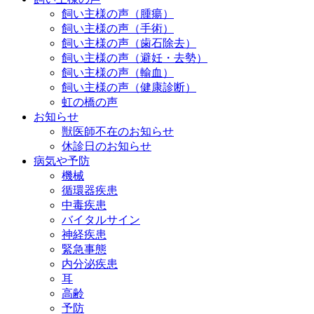
飼い主様の声（腫瘍）
飼い主様の声（手術）
飼い主様の声（歯石除去）
飼い主様の声（避妊・去勢）
飼い主様の声（輸血）
飼い主様の声（健康診断）
虹の橋の声
お知らせ
獣医師不在のお知らせ
休診日のお知らせ
病気や予防
機械
循環器疾患
中毒疾患
バイタルサイン
神経疾患
緊急事態
内分泌疾患
耳
高齢
予防