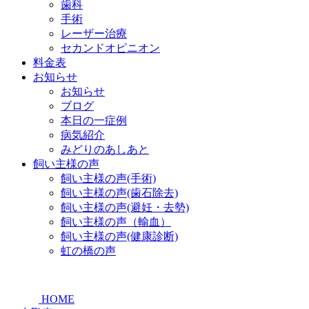
歯科
手術
レーザー治療
セカンドオピニオン
料金表
お知らせ
お知らせ
ブログ
本日の一症例
病気紹介
みどりのあしあと
飼い主様の声
飼い主様の声(手術)
飼い主様の声(歯石除去)
飼い主様の声(避妊・去勢)
飼い主様の声（輸血）
飼い主様の声(健康診断)
虹の橋の声
HOME