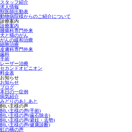
スタッフ紹介
求人情報
獣医師出勤表
動物病院様からのご紹介について
診療案内
診療案内
腫瘍科専門外来
犬と猫のがん
がんの緩和治療
細胞治療
皮膚科専門外来
歯科
手術
レーザー治療
セカンドオピニオン
料金表
お知らせ
お知らせ
ブログ
本日の一症例
病気紹介
みどりのあしあと
飼い主様の声
飼い主様の声(手術)
飼い主様の声(歯石除去)
飼い主様の声(避妊・去勢)
飼い主様の声(健康診断)
虹の橋の声