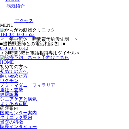
病気紹介
アクセス
MENU
TEL
075-600-2552
＜ 年中無休・時間帯予約優先制 ＞
■提携獣医師との電話相談窓口■
050-2018-6612
＜24時間365日電話相談専用ダイヤル＞
HOME
初めての方へ
初めての方へ
飼い始めた方
ワクチン
ノミ・マダニ・フィラリア
避妊・去勢
健康診断
シニアケアと病気
よくある質問
病院案内
医療センター案内
クリニック案内
当院の特徴
院長インタビュー