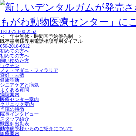
TEL
075-600-2552
＜ 年中無休・時間帯予約優先制 ＞
既存患者様専用
電話相談専用ダイアル
050-2018-6612
初めての方へ
初めての方へ
飼い始めた方
ワクチン
ノミ・マダニ・フィラリア
避妊・去勢
健康診断
シニアケアと病気
よくある質問
病院案内
医療センター案内
クリニック案内
当院の特徴
院長インタビュー
スタッフ紹介
獣医師出勤表
動物病院様からのご紹介について
診療案内