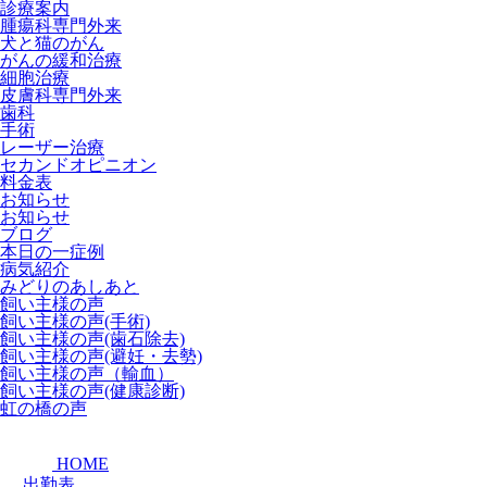
診療案内
腫瘍科専門外来
犬と猫のがん
がんの緩和治療
細胞治療
皮膚科専門外来
歯科
手術
レーザー治療
セカンドオピニオン
料金表
お知らせ
お知らせ
ブログ
本日の一症例
病気紹介
みどりのあしあと
飼い主様の声
飼い主様の声(手術)
飼い主様の声(歯石除去)
飼い主様の声(避妊・去勢)
飼い主様の声（輸血）
飼い主様の声(健康診断)
虹の橋の声
HOME
出勤表