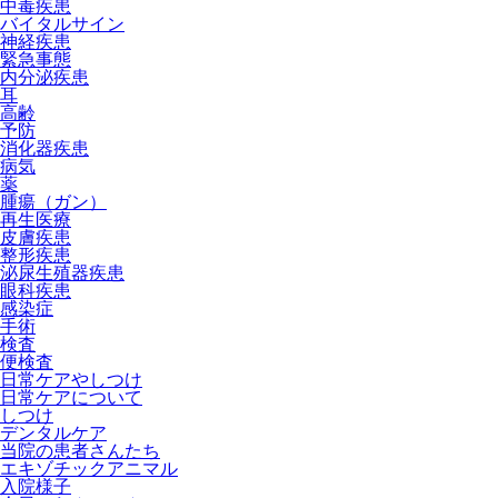
中毒疾患
バイタルサイン
神経疾患
緊急事態
内分泌疾患
耳
高齢
予防
消化器疾患
病気
薬
腫瘍（ガン）
再生医療
皮膚疾患
整形疾患
泌尿生殖器疾患
眼科疾患
感染症
手術
検査
便検査
日常ケアやしつけ
日常ケアについて
しつけ
デンタルケア
当院の患者さんたち
エキゾチックアニマル
入院様子