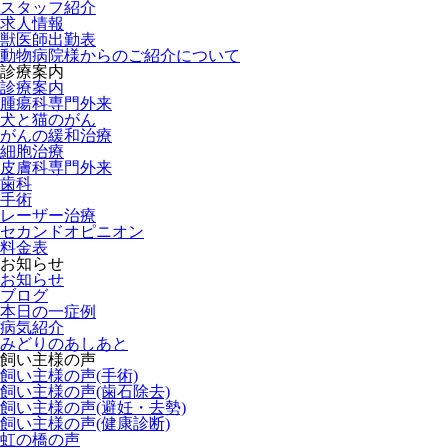
スタッフ紹介
求人情報
獣医師出勤表
動物病院様からのご紹介について
診療案内
診療案内
腫瘍科専門外来
犬と猫のがん
がんの緩和治療
細胞治療
皮膚科専門外来
歯科
手術
レーザー治療
セカンドオピニオン
料金表
お知らせ
お知らせ
ブログ
本日の一症例
病気紹介
みどりのあしあと
飼い主様の声
飼い主様の声(手術)
飼い主様の声(歯石除去)
飼い主様の声(避妊・去勢)
飼い主様の声(健康診断)
虹の橋の声