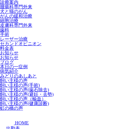
診療案内
腫瘍科専門外来
犬と猫のがん
がんの緩和治療
細胞治療
皮膚科専門外来
歯科
手術
レーザー治療
セカンドオピニオン
料金表
お知らせ
お知らせ
ブログ
本日の一症例
病気紹介
みどりのあしあと
飼い主様の声
飼い主様の声(手術)
飼い主様の声(歯石除去)
飼い主様の声(避妊・去勢)
飼い主様の声（輸血）
飼い主様の声(健康診断)
虹の橋の声
HOME
出勤表