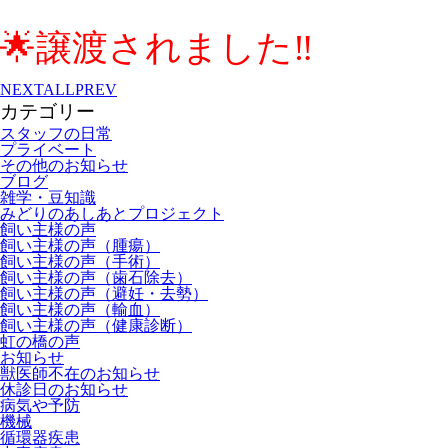
🌟譲渡されました‼
NEXT
ALL
PREV
カテゴリー
スタッフの日常
プライベート
その他のお知らせ
ブログ
雑学・豆知識
みどりのあしあとプロジェクト
飼い主様の声
飼い主様の声（腫瘍）
飼い主様の声（手術）
飼い主様の声（歯石除去）
飼い主様の声（避妊・去勢）
飼い主様の声（輸血）
飼い主様の声（健康診断）
虹の橋の声
お知らせ
獣医師不在のお知らせ
休診日のお知らせ
病気や予防
機械
循環器疾患