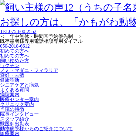
TEL
075-600-2552
＜ 年中無休・時間帯予約優先制 ＞
既存患者様専用
電話相談専用ダイアル
050-2018-6612
初めての方へ
初めての方へ
飼い始めた方
ワクチン
ノミ・マダニ・フィラリア
避妊・去勢
健康診断
シニアケアと病気
よくある質問
病院案内
医療センター案内
クリニック案内
当院の特徴
院長インタビュー
スタッフ紹介
獣医師出勤表
動物病院様からのご紹介について
診療案内