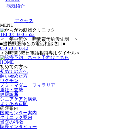
病気紹介
アクセス
MENU
TEL
075-600-2552
＜ 年中無休・時間帯予約優先制 ＞
■提携獣医師との電話相談窓口■
050-2018-6612
＜24時間365日電話相談専用ダイヤル＞
HOME
初めての方へ
初めての方へ
飼い始めた方
ワクチン
ノミ・マダニ・フィラリア
避妊・去勢
健康診断
シニアケアと病気
よくある質問
病院案内
医療センター案内
クリニック案内
当院の特徴
院長インタビュー