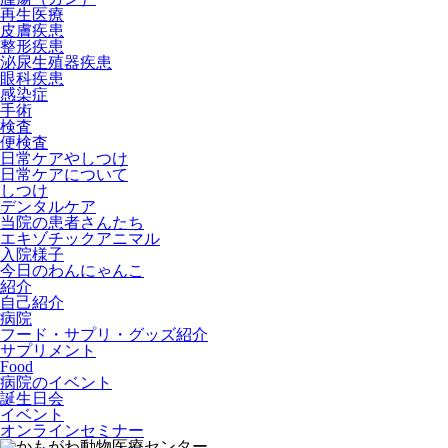
再生医療
皮膚疾患
整形疾患
泌尿生殖器疾患
眼科疾患
感染症
手術
検査
便検査
日常ケアやしつけ
日常ケアについて
しつけ
デンタルケア
当院の患者さんたち
エキゾチックアニマル
入院様子
今日のわんにゃんこ
紹介
自己紹介
病院
フード・サプリ・グッズ紹介
サプリメント
Food
病院のイベント
誕生日会
イベント
オンラインセミナー