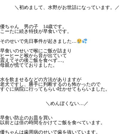
＼初めまして、水野がお世話になっています。／
優ちゃん 男の子
14
歳です。
こーたに続き特技が早食いです。
そのせいで先日事件が起きました
…
早食いのせいで喉にご飯が詰まり
ヒーヒーと喉から音が出ていて
震えてその後ご飯を食べず
…
。
母親が慌てておりました。
水を飲ませるなどの方法がありますが
老犬ですし、勝手に判断するのも怖かったので
すぐに病院に行ってもらい吐かせてもらいました。
＼めんぼくない
…
／
早食い防止のお皿を買い
以前とは倍の時間をかけてご飯を食べています。
優ちゃんは歯周病のせいで歯を抜いています。