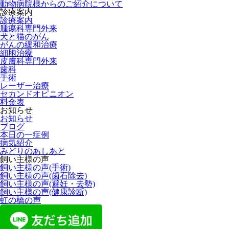
動物病院様からのご紹介について
診療案内
診療案内
腫瘍科専門外来
犬と猫のがん
がんの緩和治療
細胞治療
皮膚科専門外来
歯科
手術
レーザー治療
セカンドオピニオン
料金表
お知らせ
お知らせ
ブログ
本日の一症例
病気紹介
みどりのあしあと
飼い主様の声
飼い主様の声(手術)
飼い主様の声(歯石除去)
飼い主様の声(避妊・去勢)
飼い主様の声(健康診断)
虹の橋の声