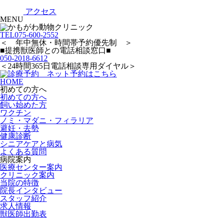
アクセス
MENU
TEL
075-600-2552
＜ 年中無休・時間帯予約優先制 ＞
■提携獣医師との電話相談窓口■
050-2018-6612
＜24時間365日電話相談専用ダイヤル＞
HOME
初めての方へ
初めての方へ
飼い始めた方
ワクチン
ノミ・マダニ・フィラリア
避妊・去勢
健康診断
シニアケアと病気
よくある質問
病院案内
医療センター案内
クリニック案内
当院の特徴
院長インタビュー
スタッフ紹介
求人情報
獣医師出勤表