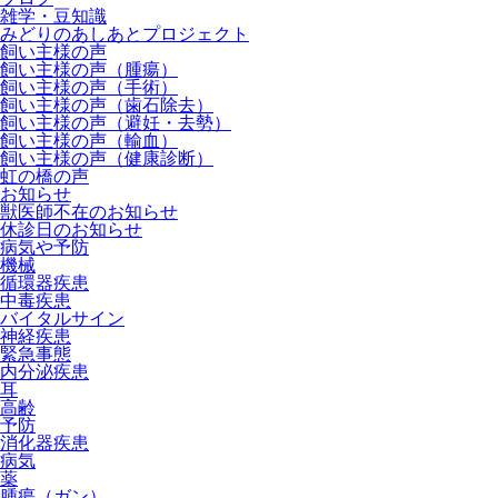
雑学・豆知識
みどりのあしあとプロジェクト
飼い主様の声
飼い主様の声（腫瘍）
飼い主様の声（手術）
飼い主様の声（歯石除去）
飼い主様の声（避妊・去勢）
飼い主様の声（輸血）
飼い主様の声（健康診断）
虹の橋の声
お知らせ
獣医師不在のお知らせ
休診日のお知らせ
病気や予防
機械
循環器疾患
中毒疾患
バイタルサイン
神経疾患
緊急事態
内分泌疾患
耳
高齢
予防
消化器疾患
病気
薬
腫瘍（ガン）