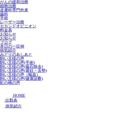
がんの緩和治療
細胞治療
皮膚科専門外来
歯科
手術
レーザー治療
セカンドオピニオン
料金表
お知らせ
お知らせ
ブログ
本日の一症例
病気紹介
みどりのあしあと
飼い主様の声
飼い主様の声(手術)
飼い主様の声(歯石除去)
飼い主様の声(避妊・去勢)
飼い主様の声（輸血）
飼い主様の声(健康診断)
虹の橋の声
HOME
出勤表
病気紹介