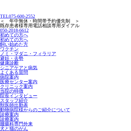
TEL
075-600-2552
＜ 年中無休・時間帯予約優先制 ＞
既存患者様専用
電話相談専用ダイアル
050-2018-6612
初めての方へ
初めての方へ
飼い始めた方
ワクチン
ノミ・マダニ・フィラリア
避妊・去勢
健康診断
シニアケアと病気
よくある質問
病院案内
医療センター案内
クリニック案内
当院の特徴
院長インタビュー
スタッフ紹介
獣医師出勤表
動物病院様からのご紹介について
診療案内
診療案内
腫瘍科専門外来
犬と猫のがん