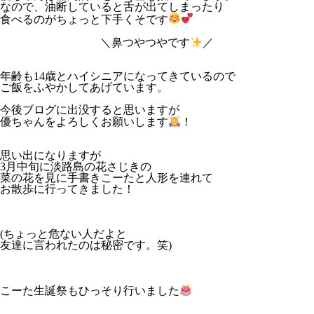
なので、油断していると舌が出てしまったり
食べるのがちょっと下手くそです
＼鼻つやつやです
／
年齢も
14
歳とハイシニアになってきているので
ご飯をふやかしてあげています。
今後ブログに出没すると思いますが
優ちゃんをよろしくお願いします
！
思い出になりますが
3
月中旬に淡路島の花さじきの
菜の花を見に手書きこーたと人形を連れて
お散歩に行ってきました！
(
ちょっと危ない人だよと
友達に言われたのは
秘密です。笑
)
こーた生誕祭もひっそり行いました