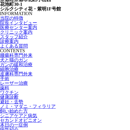
花池町30-1
シルクシティ花・紫明1F号館
INFORMATION
当院の特徴
院長インタビュー
医療センター案内
クリニック案内
スタッフ紹介
診療案内
よくある質問
CONTENTS
腫瘍科専門外来
犬と猫のガン
ガンの緩和治療
細胞治療
皮膚科専門外来
手術
レーザー治療
歯科
ワクチン
健康診断
避妊・去勢
ノミ・マダニ・フィラリア
飼い始めた方
シニアケアと病気
セカンドオピニオン
本日の一症例
病気紹介