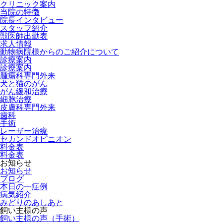
クリニック案内
当院の特徴
院長インタビュー
スタッフ紹介
獣医師出勤表
求人情報
動物病院様からのご紹介について
診療案内
診療案内
腫瘍科専門外来
犬と猫のがん
がん緩和治療
細胞治療
皮膚科専門外来
歯科
手術
レーザー治療
セカンドオピニオン
料金表
料金表
お知らせ
お知らせ
ブログ
本日の一症例
病気紹介
みどりのあしあと
飼い主様の声
飼い主様の声（手術）