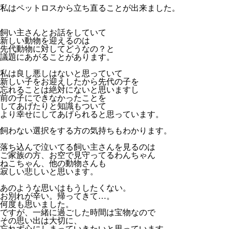
私はペットロスから立ち直ることが出来ました。
飼い主さんとお話をしていて
新しい動物を迎えるのは
先代動物に対してどうなの？と
議題にあがることがあります。
私は良し悪しはないと思っていて
新しい子をお迎えしたから先代の子を
忘れることは絶対にないと思いますし
前の子にできなかったことを
してあげたりと
知識もついて
より幸せにしてあげられると思っています。
飼わない選択をする方の気持ちもわかります。
落ち込んで泣いてる飼い主さんを見るのは
ご家族の方、お空で見守ってるわんちゃん
ねこちゃん、他
の動物さんも
寂しい悲しいと思います。
あのような思いはもうしたくない。
お別れが辛い。帰ってきて
…
。
何度も思いました。
ですが、一緒に過ごした時間は宝物なので
その思い出は大切に、
忘れず心にしまっていきたいと思っています。