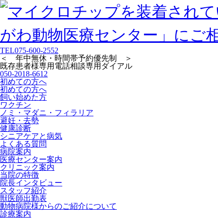
TEL
075-600-2552
＜ 年中無休・時間帯予約優先制 ＞
既存患者様専用
電話相談専用ダイアル
050-2018-6612
初めての方へ
初めての方へ
飼い始めた方
ワクチン
ノミ・マダニ・フィラリア
避妊・去勢
健康診断
シニアケアと病気
よくある質問
病院案内
医療センター案内
クリニック案内
当院の特徴
院長インタビュー
スタッフ紹介
獣医師出勤表
動物病院様からのご紹介について
診療案内