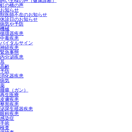
飼い主様の声（健康診断）
虹の橋の声
お知らせ
獣医師不在のお知らせ
休診日のお知らせ
病気や予防
機械
循環器疾患
中毒疾患
バイタルサイン
神経疾患
緊急事態
内分泌疾患
耳
高齢
予防
消化器疾患
病気
薬
腫瘍（ガン）
再生医療
皮膚疾患
整形疾患
泌尿生殖器疾患
眼科疾患
感染症
手術
検査