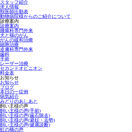
スタッフ紹介
求人情報
獣医師出勤表
動物病院様からのご紹介について
診療案内
診療案内
腫瘍科専門外来
犬と猫のがん
がんの緩和治療
細胞治療
皮膚科専門外来
歯科
手術
レーザー治療
セカンドオピニオン
料金表
お知らせ
お知らせ
ブログ
本日の一症例
病気紹介
みどりのあしあと
飼い主様の声
飼い主様の声(手術)
飼い主様の声(歯石除去)
飼い主様の声(避妊・去勢)
飼い主様の声(健康診断)
虹の橋の声