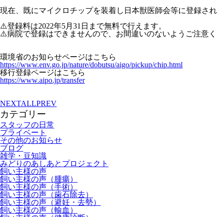
現在、既にマイクロチップを装着し日本獣医師会等に登録され
⚠️登録料は2022年5月31日まで無料で行えます。
⚠️病院で登録はできませんので、お間違いのないようご注意
環境省のお知らせページはこちら
https://www.env.go.jp/nature/dobutsu/aigo/pickup/chip.html
移行登録ページはこちら
https://www.aipo.jp/transfer
NEXT
ALL
PREV
カテゴリー
スタッフの日常
プライベート
その他のお知らせ
ブログ
雑学・豆知識
みどりのあしあとプロジェクト
飼い主様の声
飼い主様の声（腫瘍）
飼い主様の声（手術）
飼い主様の声（歯石除去）
飼い主様の声（避妊・去勢）
飼い主様の声（輸血）