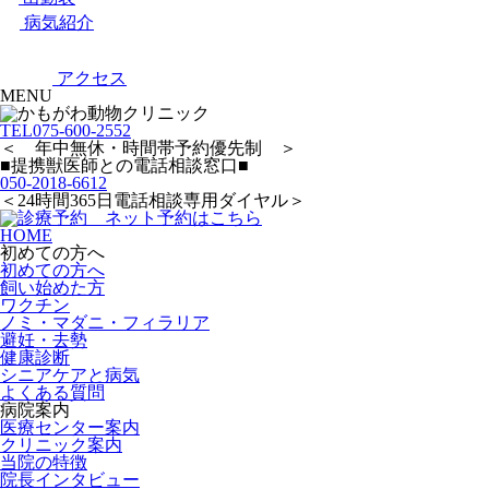
病気紹介
アクセス
MENU
TEL
075-600-2552
＜ 年中無休・時間帯予約優先制 ＞
■提携獣医師との電話相談窓口■
050-2018-6612
＜24時間365日電話相談専用ダイヤル＞
HOME
初めての方へ
初めての方へ
飼い始めた方
ワクチン
ノミ・マダニ・フィラリア
避妊・去勢
健康診断
シニアケアと病気
よくある質問
病院案内
医療センター案内
クリニック案内
当院の特徴
院長インタビュー