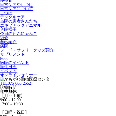
便検査
日常ケアやしつけ
日常ケアについて
しつけ
デンタルケア
当院の患者さんたち
エキゾチックアニマル
入院様子
今日のわんにゃんこ
紹介
自己紹介
病院
フード・サプリ・グッズ紹介
サプリメント
Food
病院のイベント
誕生日会
イベント
オンラインセミナー
TEL
075-600-2552
診療時間
年中無休
【月～土曜】
9:00～12:00
17:00～19:30
【日曜・祝日】