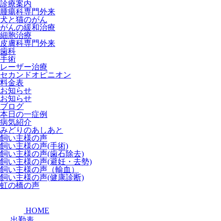
診療案内
腫瘍科専門外来
犬と猫のがん
がんの緩和治療
細胞治療
皮膚科専門外来
歯科
手術
レーザー治療
セカンドオピニオン
料金表
お知らせ
お知らせ
ブログ
本日の一症例
病気紹介
みどりのあしあと
飼い主様の声
飼い主様の声(手術)
飼い主様の声(歯石除去)
飼い主様の声(避妊・去勢)
飼い主様の声（輸血）
飼い主様の声(健康診断)
虹の橋の声
HOME
出勤表