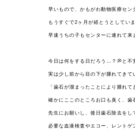
早いもので、かもがわ動物医療セン
もうすぐで
2
ヶ月が経とうとしてい
早速うちの子もセンターに連れて来
今日は何をする日だろう
…
？
💭
と不
実は少し前から目の下が腫れてきて
「歯石が溜まったことにより腫れて
確かにここのところお口も臭く、歯
先生にお願いし、後日歯石除去をし
必要な血液検査やエコー、レントゲ