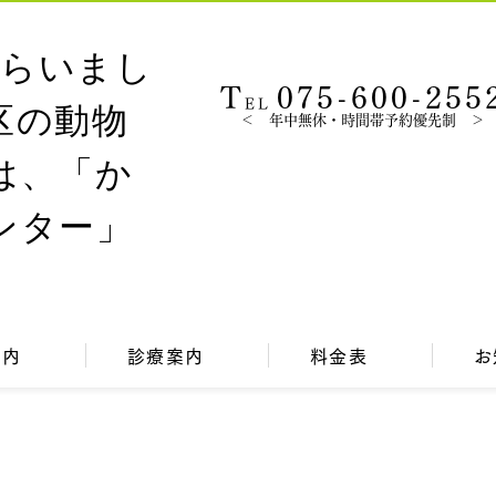
T
075-600-255
EL
＜ 年中無休・時間帯予約優先制 ＞
案内
診療案内
料金表
お