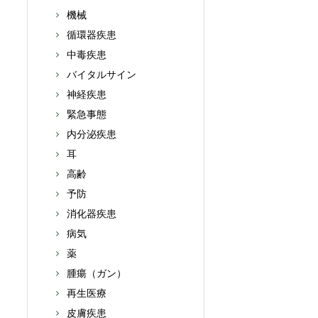
機械
循環器疾患
中毒疾患
バイタルサイン
神経疾患
緊急事態
内分泌疾患
耳
高齢
予防
消化器疾患
病気
薬
腫瘍（ガン）
再生医療
皮膚疾患