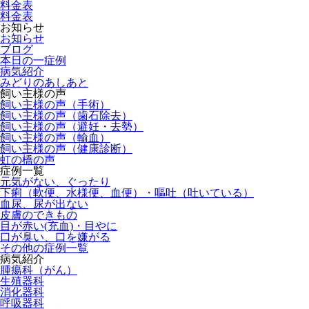
料金表
料金表
お知らせ
お知らせ
ブログ
本日の一症例
病気紹介
みどりのあしあと
飼い主様の声
飼い主様の声（手術）
飼い主様の声（歯石除去）
飼い主様の声（避妊・去勢）
飼い主様の声（輸血）
飼い主様の声（健康診断）
虹の橋の声
症例一覧
元気がない、ぐったり
下痢（軟便、水様便、血便）・嘔吐（吐いている）
血尿、尿が出ない
皮膚のできもの
目が赤い(充血)・目やに
口が臭い、口を嫌がる
その他の症例一覧
病気紹介
腫瘍科（がん）
生殖器科
消化器科
呼吸器科