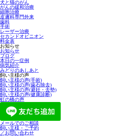
犬と猫のがん
がんの緩和治療
細胞治療
皮膚科専門外来
歯科
手術
レーザー治療
セカンドオピニオン
料金表
お知らせ
お知らせ
ブログ
本日の一症例
病気紹介
みどりのあしあと
飼い主様の声
飼い主様の声(手術)
飼い主様の声(歯石除去)
飼い主様の声(避妊・去勢)
飼い主様の声(健康診断)
虹の橋の声
メールでのご相談
飼い主様・ご予約
／お問い合わせ