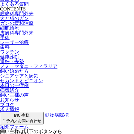
よくある質問
CONTENTS
腫瘍科専門外来
犬と猫のガン
ガンの緩和治療
細胞治療
皮膚科専門外来
手術
レーザー治療
歯科
ワクチン
健康診断
避妊・去勢
ノミ・マダニ・フィラリア
飼い始めた方
シニアケアと病気
セカンドオピニオン
本日の一症例
病気紹介
飼い主様の声
お知らせ
ブログ
求人情報
動物病院様
飼い主様
ご予約／お問い合わせ
紹介フォーム
飼い主様は以下のボタンから