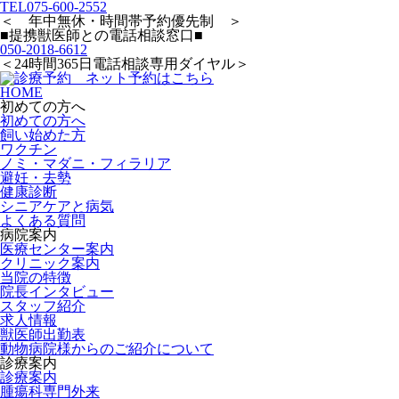
TEL
075-600-2552
＜ 年中無休・時間帯予約優先制 ＞
■提携獣医師との電話相談窓口■
050-2018-6612
＜24時間365日電話相談専用ダイヤル＞
HOME
初めての方へ
初めての方へ
飼い始めた方
ワクチン
ノミ・マダニ・フィラリア
避妊・去勢
健康診断
シニアケアと病気
よくある質問
病院案内
医療センター案内
クリニック案内
当院の特徴
院長インタビュー
スタッフ紹介
求人情報
獣医師出勤表
動物病院様からのご紹介について
診療案内
診療案内
腫瘍科専門外来