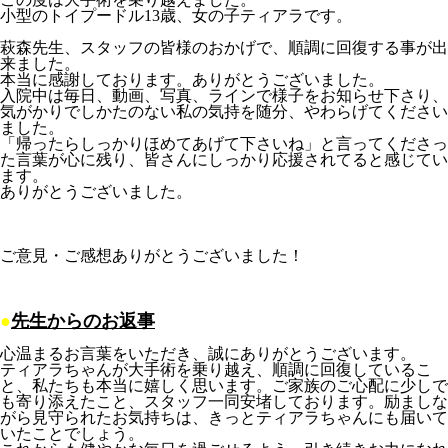
小型のトイプードル13歳、女の子ティアラです。
萩森先生、スタッフの皆様のおかげで、順調に回復する事が出
来ました。
本当に感謝しております。ありがとうございました。
入院中は毎日、動画、写真、ラインで様子をお知らせ下さり、
気がかりでしかたのない私の気持を随分、やわらげてください
ました。
「帰ったらしっかりほめてあげて下さいね」と言ってくださっ
た言葉が心に残り、皆さんにしっかり応援されてると感じてい
ます。
ありがとうございました。
ご意見・ご感想ありがとうございました！
●
先生からのお返事
心温まるお言葉をいただき、誠にありがとうございます。
ティアラちゃんが大手術を乗り越え、順調に回復しているこ
と、私たちも本当に嬉しく思います。ご家族のご心配に少しで
も寄り添えたこと、スタッフ一同安堵しております。励ましな
がら見守られたお気持ちは、きっとティアラちゃんにも届いて
いたことでしょう。