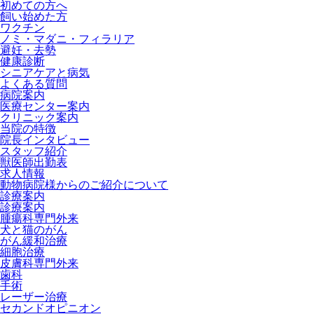
初めての方へ
飼い始めた方
ワクチン
ノミ・マダニ・フィラリア
避妊・去勢
健康診断
シニアケアと病気
よくある質問
病院案内
医療センター案内
クリニック案内
当院の特徴
院長インタビュー
スタッフ紹介
獣医師出勤表
求人情報
動物病院様からのご紹介について
診療案内
診療案内
腫瘍科専門外来
犬と猫のがん
がん緩和治療
細胞治療
皮膚科専門外来
歯科
手術
レーザー治療
セカンドオピニオン