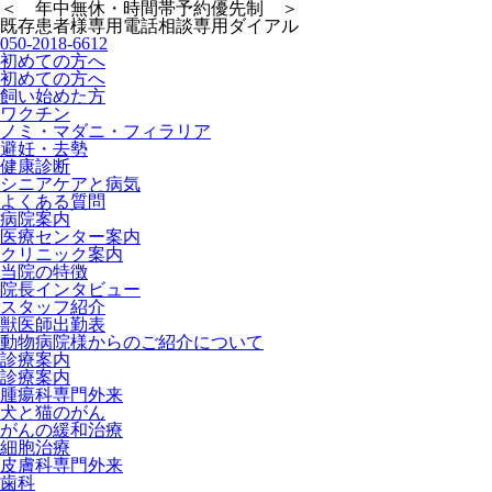
＜ 年中無休・時間帯予約優先制 ＞
既存患者様専用
電話相談専用ダイアル
050-2018-6612
初めての方へ
初めての方へ
飼い始めた方
ワクチン
ノミ・マダニ・フィラリア
避妊・去勢
健康診断
シニアケアと病気
よくある質問
病院案内
医療センター案内
クリニック案内
当院の特徴
院長インタビュー
スタッフ紹介
獣医師出勤表
動物病院様からのご紹介について
診療案内
診療案内
腫瘍科専門外来
犬と猫のがん
がんの緩和治療
細胞治療
皮膚科専門外来
歯科