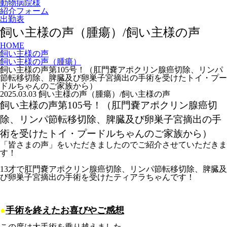
動物病院様
紹介フォーム
出勤表
飼い主様の声（腫瘍）/飼い主様の声
HOME
飼い主様の声
飼い主様の声（腫瘍）
飼い主様の声第105号！（肛門嚢アポクリン腺癌切除、リンパ
節転移切除、脾臓及び卵巣子宮摘出の手術を受けたトイ・プー
ドルちゃんのご家族から）
2025.03.03
飼い主様の声（腫瘍）/飼い主様の声
飼い主様の声第105号！（肛門嚢アポクリン腺癌切
除、リンパ節転移切除、脾臓及び卵巣子宮摘出の手
術を受けたトイ・プードルちゃんのご家族から）
「皆さまの声」をいただきましたのでご紹介させていただきま
す！
13才で肛門嚢アポクリン腺癌切除、リンパ節転移切除、脾臓及
び卵巣子宮摘出の手術を受けたティアラちゃんです！
●
手術を終えたお喜びやご感想
この度は大手術を乗り越えました。