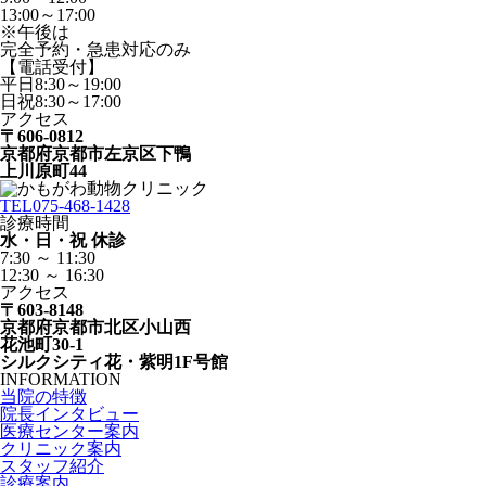
13:00～17:00
※午後は
完全予約・急患対応のみ
【電話受付】
平日8:30～19:00
日祝8:30～17:00
アクセス
〒606-0812
京都府京都市左京区下鴨
上川原町44
TEL
075-468-1428
診療時間
水・日・祝 休診
7:30 ～ 11:30
12:30 ～ 16:30
アクセス
〒603-8148
京都府京都市北区小山西
花池町30-1
シルクシティ花・紫明1F号館
INFORMATION
当院の特徴
院長インタビュー
医療センター案内
クリニック案内
スタッフ紹介
診療案内