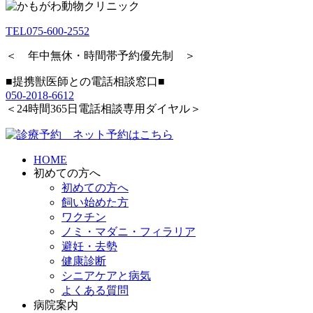
TEL
075-600-2552
＜ 年中無休・時間帯予約優先制 ＞
■提携獣医師との電話相談窓口■
050-2018-6612
＜24時間365日電話相談専用ダイヤル＞
HOME
初めての方へ
初めての方へ
飼い始めた方
ワクチン
ノミ・マダニ・フィラリア
避妊・去勢
健康診断
シニアケアと病気
よくある質問
病院案内