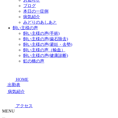
お知らせ
ブログ
本日の一症例
病気紹介
みどりのあしあと
飼い主様の声
飼い主様の声(手術)
飼い主様の声(歯石除去)
飼い主様の声(避妊・去勢)
飼い主様の声（輸血）
飼い主様の声(健康診断)
虹の橋の声
HOME
出勤表
病気紹介
アクセス
MENU