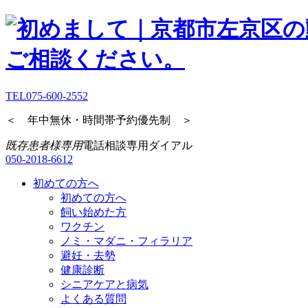
TEL
075-600-2552
＜ 年中無休・時間帯予約優先制 ＞
既存患者様専用
電話相談専用ダイアル
050-2018-6612
初めての方へ
初めての方へ
飼い始めた方
ワクチン
ノミ・マダニ・フィラリア
避妊・去勢
健康診断
シニアケアと病気
よくある質問