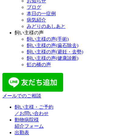
お知らせ
ブログ
本日の一症例
病気紹介
みどりのあしあと
飼い主様の声
飼い主様の声(手術)
飼い主様の声(歯石除去)
飼い主様の声(避妊・去勢)
飼い主様の声(健康診断)
虹の橋の声
メールでのご相談
飼い主様・ご予約
／お問い合わせ
動物病院様
紹介フォーム
出勤表