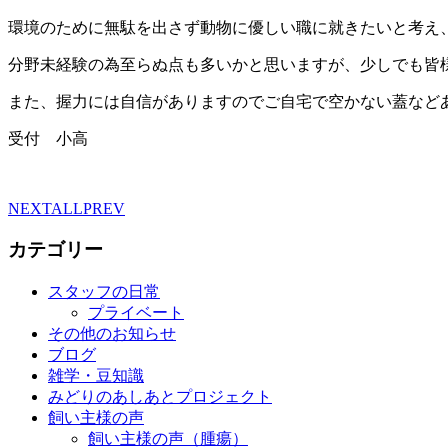
環境のために無駄を出さず動物に優しい職に就きたいと考え
分野未経験の為至らぬ点も多いかと思いますが、少しでも皆
また、握力には自信がありますのでご自宅で空かない蓋など
受付 小高
NEXT
ALL
PREV
カテゴリー
スタッフの日常
プライベート
その他のお知らせ
ブログ
雑学・豆知識
みどりのあしあとプロジェクト
飼い主様の声
飼い主様の声（腫瘍）