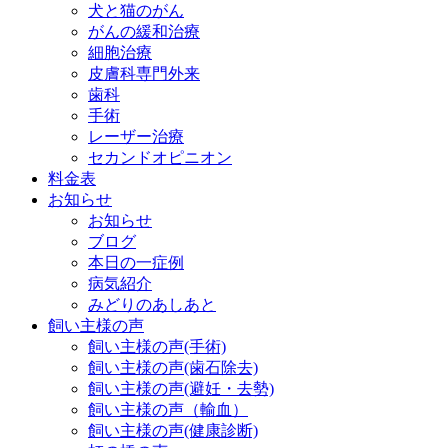
犬と猫のがん
がんの緩和治療
細胞治療
皮膚科専門外来
歯科
手術
レーザー治療
セカンドオピニオン
料金表
お知らせ
お知らせ
ブログ
本日の一症例
病気紹介
みどりのあしあと
飼い主様の声
飼い主様の声(手術)
飼い主様の声(歯石除去)
飼い主様の声(避妊・去勢)
飼い主様の声（輸血）
飼い主様の声(健康診断)