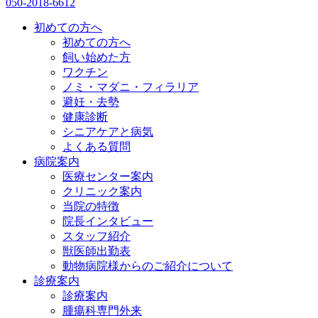
050-2018-6612
初めての方へ
初めての方へ
飼い始めた方
ワクチン
ノミ・マダニ・フィラリア
避妊・去勢
健康診断
シニアケアと病気
よくある質問
病院案内
医療センター案内
クリニック案内
当院の特徴
院長インタビュー
スタッフ紹介
獣医師出勤表
動物病院様からのご紹介について
診療案内
診療案内
腫瘍科専門外来