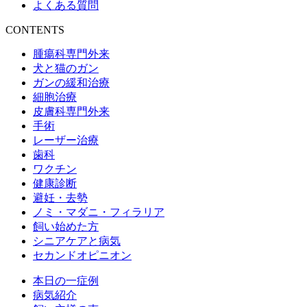
よくある質問
CONTENTS
腫瘍科専門外来
犬と猫のガン
ガンの緩和治療
細胞治療
皮膚科専門外来
手術
レーザー治療
歯科
ワクチン
健康診断
避妊・去勢
ノミ・マダニ・フィラリア
飼い始めた方
シニアケアと病気
セカンドオピニオン
本日の一症例
病気紹介