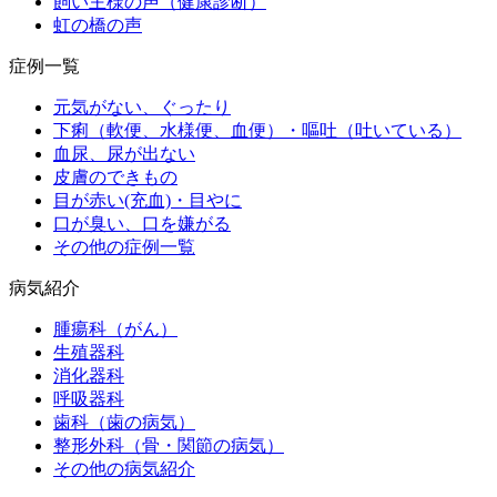
飼い主様の声（健康診断）
虹の橋の声
症例一覧
元気がない、ぐったり
下痢（軟便、水様便、血便）・嘔吐（吐いている）
血尿、尿が出ない
皮膚のできもの
目が赤い(充血)・目やに
口が臭い、口を嫌がる
その他の症例一覧
病気紹介
腫瘍科（がん）
生殖器科
消化器科
呼吸器科
歯科（歯の病気）
整形外科（骨・関節の病気）
その他の病気紹介