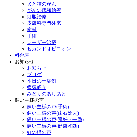
犬と猫のがん
がんの緩和治療
細胞治療
皮膚科専門外来
歯科
手術
レーザー治療
セカンドオピニオン
料金表
お知らせ
お知らせ
ブログ
本日の一症例
病気紹介
みどりのあしあと
飼い主様の声
飼い主様の声(手術)
飼い主様の声(歯石除去)
飼い主様の声(避妊・去勢)
飼い主様の声(健康診断)
虹の橋の声