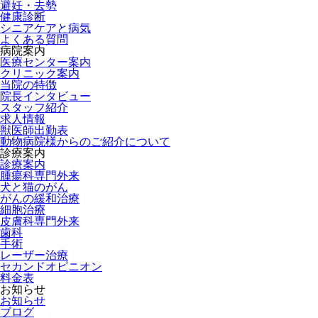
避妊・去勢
健康診断
シニアケアと病気
よくある質問
病院案内
医療センター案内
クリニック案内
当院の特徴
院長インタビュー
スタッフ紹介
求人情報
獣医師出勤表
動物病院様からのご紹介について
診療案内
診療案内
腫瘍科専門外来
犬と猫のがん
がんの緩和治療
細胞治療
皮膚科専門外来
歯科
手術
レーザー治療
セカンドオピニオン
料金表
お知らせ
お知らせ
ブログ