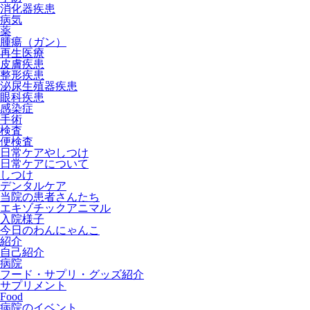
消化器疾患
病気
薬
腫瘍（ガン）
再生医療
皮膚疾患
整形疾患
泌尿生殖器疾患
眼科疾患
感染症
手術
検査
便検査
日常ケアやしつけ
日常ケアについて
しつけ
デンタルケア
当院の患者さんたち
エキゾチックアニマル
入院様子
今日のわんにゃんこ
紹介
自己紹介
病院
フード・サプリ・グッズ紹介
サプリメント
Food
病院のイベント