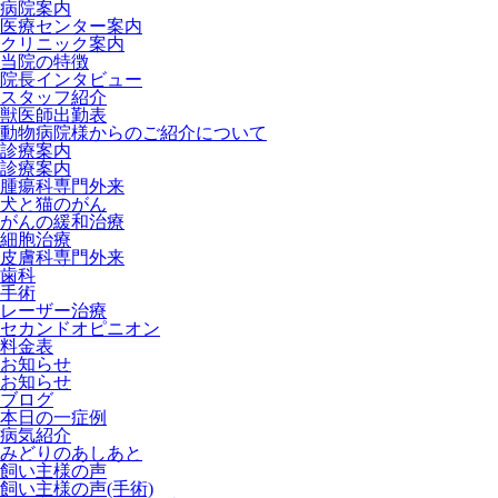
病院案内
医療センター案内
クリニック案内
当院の特徴
院長インタビュー
スタッフ紹介
獣医師出勤表
動物病院様からのご紹介について
診療案内
診療案内
腫瘍科専門外来
犬と猫のがん
がんの緩和治療
細胞治療
皮膚科専門外来
歯科
手術
レーザー治療
セカンドオピニオン
料金表
お知らせ
お知らせ
ブログ
本日の一症例
病気紹介
みどりのあしあと
飼い主様の声
飼い主様の声(手術)