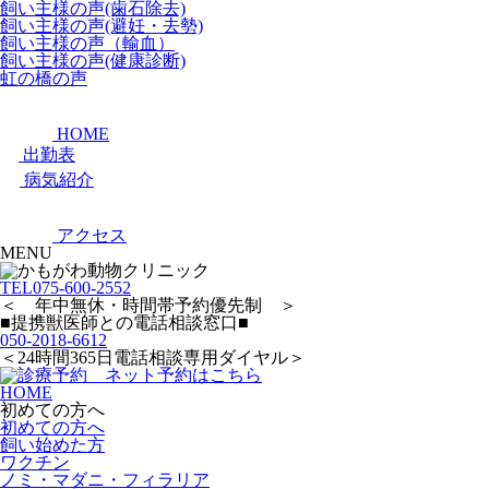
飼い主様の声(歯石除去)
飼い主様の声(避妊・去勢)
飼い主様の声（輸血）
飼い主様の声(健康診断)
虹の橋の声
HOME
出勤表
病気紹介
アクセス
MENU
TEL
075-600-2552
＜ 年中無休・時間帯予約優先制 ＞
■提携獣医師との電話相談窓口■
050-2018-6612
＜24時間365日電話相談専用ダイヤル＞
HOME
初めての方へ
初めての方へ
飼い始めた方
ワクチン
ノミ・マダニ・フィラリア