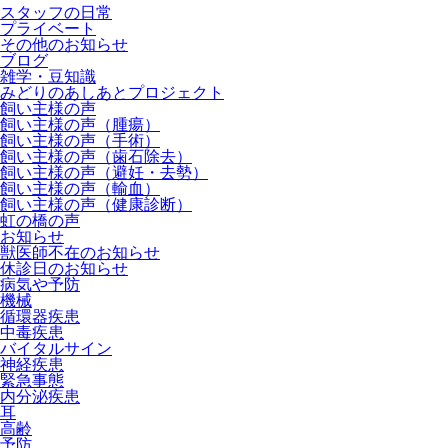
スタッフの日常
プライベート
その他のお知らせ
ブログ
雑学・豆知識
みどりのあしあとプロジェクト
飼い主様の声
飼い主様の声（腫瘍）
飼い主様の声（手術）
飼い主様の声（歯石除去）
飼い主様の声（避妊・去勢）
飼い主様の声（輸血）
飼い主様の声（健康診断）
虹の橋の声
お知らせ
獣医師不在のお知らせ
休診日のお知らせ
病気や予防
機械
循環器疾患
中毒疾患
バイタルサイン
神経疾患
緊急事態
内分泌疾患
耳
高齢
予防