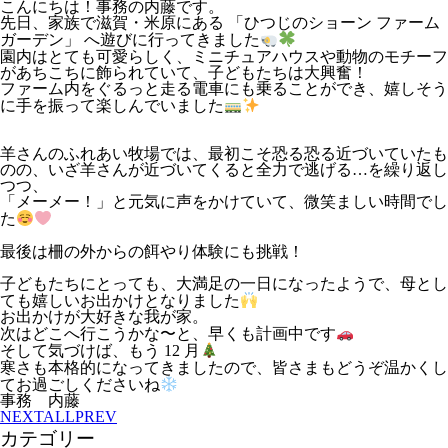
こんにちは！事務の内藤です。
先日、家族で滋賀・米原にある 「ひつじのショーン ファーム
ガーデン」 へ遊びに行ってきました
園内はとても可愛らしく、ミニチュアハウスや動物のモチーフ
があちこちに飾られていて、子どもたちは大興奮！
ファーム内をぐるっと走る電車にも乗ることができ、嬉しそう
に手を振って楽しんでいました
羊さんのふれあい牧場では、最初こそ恐る恐る近づいていたも
のの、いざ羊さんが近づいてくると全力で逃げる…を繰り返し
つつ、
「メーメー！」と元気に声をかけていて、微笑ましい時間でし
た
最後は柵の外からの餌やり体験にも挑戦！
子どもたちにとっても、大満足の一日になったようで、母とし
ても嬉しいお出かけとなりました
お出かけが大好きな我が家。
次はどこへ行こうかな〜と、早くも計画中です
そして気づけば、もう 12 月
寒さも本格的になってきましたので、皆さまもどうぞ温かくし
てお過ごしくださいね
事務 内藤
NEXT
ALL
PREV
カテゴリー