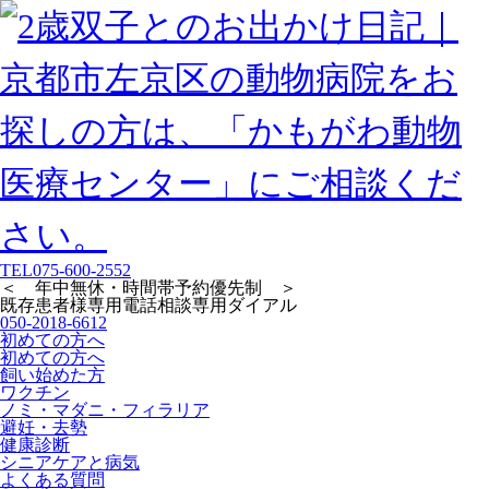
TEL
075-600-2552
＜ 年中無休・時間帯予約優先制 ＞
既存患者様専用
電話相談専用ダイアル
050-2018-6612
初めての方へ
初めての方へ
飼い始めた方
ワクチン
ノミ・マダニ・フィラリア
避妊・去勢
健康診断
シニアケアと病気
よくある質問