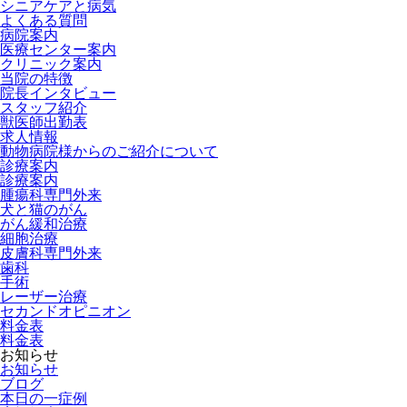
シニアケアと病気
よくある質問
病院案内
医療センター案内
クリニック案内
当院の特徴
院長インタビュー
スタッフ紹介
獣医師出勤表
求人情報
動物病院様からのご紹介について
診療案内
診療案内
腫瘍科専門外来
犬と猫のがん
がん緩和治療
細胞治療
皮膚科専門外来
歯科
手術
レーザー治療
セカンドオピニオン
料金表
料金表
お知らせ
お知らせ
ブログ
本日の一症例