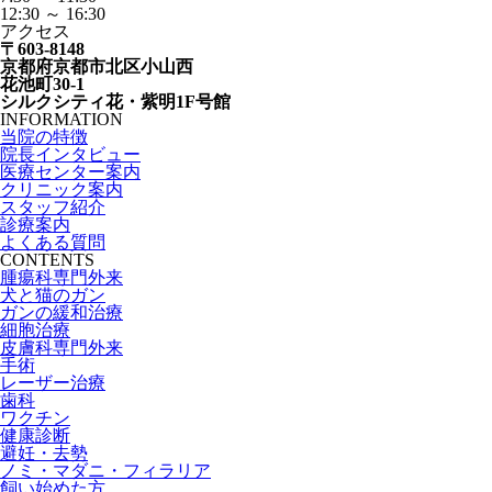
12:30 ～ 16:30
アクセス
〒603-8148
京都府京都市北区小山西
花池町30-1
シルクシティ花・紫明1F号館
INFORMATION
当院の特徴
院長インタビュー
医療センター案内
クリニック案内
スタッフ紹介
診療案内
よくある質問
CONTENTS
腫瘍科専門外来
犬と猫のガン
ガンの緩和治療
細胞治療
皮膚科専門外来
手術
レーザー治療
歯科
ワクチン
健康診断
避妊・去勢
ノミ・マダニ・フィラリア
飼い始めた方