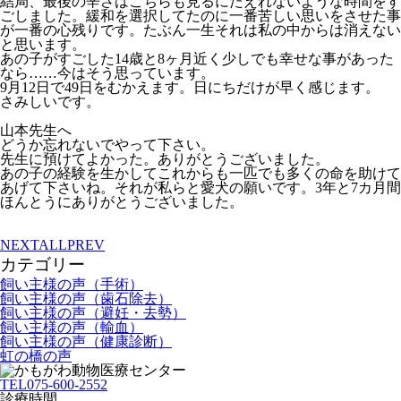
結局、最後の辛さはこちらも見るにたえれないような時間をす
ごしました。緩和を選択してたのに一番苦しい思いをさせた事
が一番の心残りです。たぶん一生それは私の中からは消えない
と思います。
あの子がすごした14歳と8ヶ月近く少しでも幸せな事があった
なら……今はそう思っています。
9月12日で49日をむかえます。日にちだけが早く感じます。
さみしいです。
山本先生へ
どうか忘れないでやって下さい。
先生に預けてよかった。ありがとうございました。
あの子の経験を生かしてこれからも一匹でも多くの命を助けて
あげて下さいね。それが私らと愛犬の願いです。3年と7カ月間
ほんとうにありがとうございました。
NEXT
ALL
PREV
カテゴリー
飼い主様の声（手術）
飼い主様の声（歯石除去）
飼い主様の声（避妊・去勢）
飼い主様の声（輸血）
飼い主様の声（健康診断）
虹の橋の声
TEL
075-600-2552
診療時間