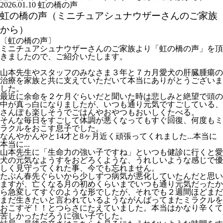
2026.01.10
虹の橋の声
虹の橋の声（ミニチュアシュナウザーさんのご家族
から）
〔虹の橋の声〕
ミニチュアシュナウザーさんのご家族より「虹の橋の声」を頂
きましたので、ご紹介いたします。
山本先生やスタッフのみなさま３年と７カ月愛犬の肝臓腫瘍の
治療を家族と共に支えていただいて本当にありがとうございま
した。
最近に余命を２ケ月ぐらいだと聞いた時は悲しみと絶望で頭の
中が真っ白になりましたが、いつも通り元気ですごしている、
さんぽも楽しそうでごはんやおやつもおいしくたべる。
そんな毎日をすごして体調が悪くなってもすぐ回復、何度もミ
ラクルをおこす息子でした。
なんやかんやと14才と8ヶ月近く頑張ってくれました...本当に
本当に...
山本先生に「生命力の強い子ですね」といつも健診に行くと愛
犬の元気なようすをおどろくような、うれしいような感じで優
しく見守ってくれた事、今でも忘れません。
たぶん春先ぐらいから少しずつ病気が悪化していたんだと思い
ますが、亡くなる月の初めくらいまでいつも通り元気だったか
ら急変してすぐのような形でしたが、それでも２週間ほどまだ
まだ生きたいと言われているようながんばってまたミラクルを
おこすぞ！！とつらさにたえていました。本当はかなり辛くて
苦しかっただろうに強い子でした。