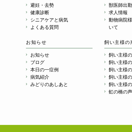
避妊・去勢
獣医師出
健康診断
求人情報
シニアケアと病気
動物病院
よくある質問
いて
お知らせ
飼い主様の
お知らせ
飼い主様
ブログ
飼い主様
本日の一症例
飼い主様
病気紹介
飼い主様
みどりのあしあと
飼い主様
虹の橋の