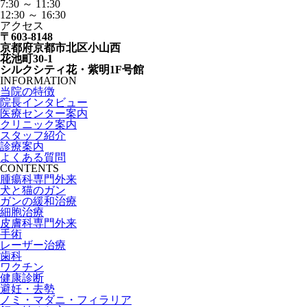
7:30 ～ 11:30
12:30 ～ 16:30
アクセス
〒603-8148
京都府京都市北区小山西
花池町30-1
シルクシティ花・紫明1F号館
INFORMATION
当院の特徴
院長インタビュー
医療センター案内
クリニック案内
スタッフ紹介
診療案内
よくある質問
CONTENTS
腫瘍科専門外来
犬と猫のガン
ガンの緩和治療
細胞治療
皮膚科専門外来
手術
レーザー治療
歯科
ワクチン
健康診断
避妊・去勢
ノミ・マダニ・フィラリア