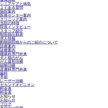
シニアケアと病気
よくある質問
病院案内
医療センター案内
クリニック案内
当院の特徴
院長インタビュー
スタッフ紹介
獣医師出勤表
求人情報
動物病院様からのご紹介について
診療案内
診療案内
腫瘍科専門外来
犬と猫のがん
がん緩和治療
細胞治療
皮膚科専門外来
歯科
手術
レーザー治療
セカンドオピニオン
料金表
料金表
お知らせ
お知らせ
ブログ
本日の一症例