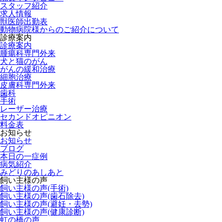
スタッフ紹介
求人情報
獣医師出勤表
動物病院様からのご紹介について
診療案内
診療案内
腫瘍科専門外来
犬と猫のがん
がんの緩和治療
細胞治療
皮膚科専門外来
歯科
手術
レーザー治療
セカンドオピニオン
料金表
お知らせ
お知らせ
ブログ
本日の一症例
病気紹介
みどりのあしあと
飼い主様の声
飼い主様の声(手術)
飼い主様の声(歯石除去)
飼い主様の声(避妊・去勢)
飼い主様の声(健康診断)
虹の橋の声