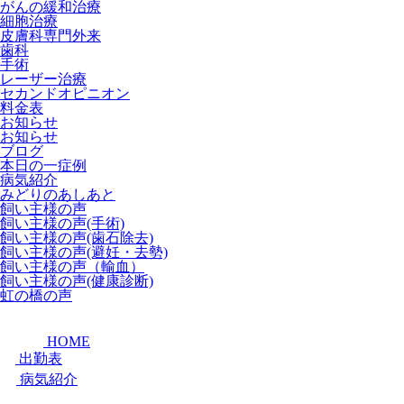
がんの緩和治療
細胞治療
皮膚科専門外来
歯科
手術
レーザー治療
セカンドオピニオン
料金表
お知らせ
お知らせ
ブログ
本日の一症例
病気紹介
みどりのあしあと
飼い主様の声
飼い主様の声(手術)
飼い主様の声(歯石除去)
飼い主様の声(避妊・去勢)
飼い主様の声（輸血）
飼い主様の声(健康診断)
虹の橋の声
HOME
出勤表
病気紹介