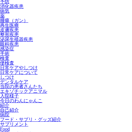
予防
消化器疾患
病気
薬
腫瘍（ガン）
再生医療
皮膚疾患
整形疾患
泌尿生殖器疾患
眼科疾患
感染症
手術
検査
便検査
日常ケアやしつけ
日常ケアについて
しつけ
デンタルケア
当院の患者さんたち
エキゾチックアニマル
入院様子
今日のわんにゃんこ
紹介
自己紹介
病院
フード・サプリ・グッズ紹介
サプリメント
Food