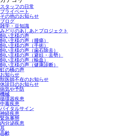
スタッフの日常
プライベート
その他のお知らせ
ブログ
雑学・豆知識
みどりのあしあとプロジェクト
飼い主様の声
飼い主様の声（腫瘍）
飼い主様の声（手術）
飼い主様の声（歯石除去）
飼い主様の声（避妊・去勢）
飼い主様の声（輸血）
飼い主様の声（健康診断）
虹の橋の声
お知らせ
獣医師不在のお知らせ
休診日のお知らせ
病気や予防
機械
循環器疾患
中毒疾患
バイタルサイン
神経疾患
緊急事態
内分泌疾患
耳
高齢