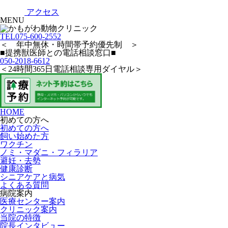
アクセス
MENU
TEL
075-600-2552
＜ 年中無休・時間帯予約優先制 ＞
■提携獣医師との電話相談窓口■
050-2018-6612
＜24時間365日電話相談専用ダイヤル＞
HOME
初めての方へ
初めての方へ
飼い始めた方
ワクチン
ノミ・マダニ・フィラリア
避妊・去勢
健康診断
シニアケアと病気
よくある質問
病院案内
医療センター案内
クリニック案内
当院の特徴
院長インタビュー