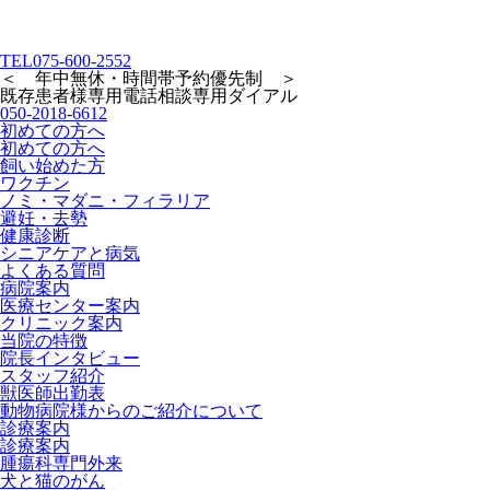
TEL
075-600-2552
＜ 年中無休・時間帯予約優先制 ＞
既存患者様専用
電話相談専用ダイアル
050-2018-6612
初めての方へ
初めての方へ
飼い始めた方
ワクチン
ノミ・マダニ・フィラリア
避妊・去勢
健康診断
シニアケアと病気
よくある質問
病院案内
医療センター案内
クリニック案内
当院の特徴
院長インタビュー
スタッフ紹介
獣医師出勤表
動物病院様からのご紹介について
診療案内
診療案内
腫瘍科専門外来
犬と猫のがん