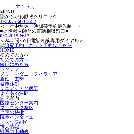
アクセス
MENU
TEL
075-600-2552
＜ 年中無休・時間帯予約優先制 ＞
■提携獣医師との電話相談窓口■
050-2018-6612
＜24時間365日電話相談専用ダイヤル＞
HOME
初めての方へ
初めての方へ
飼い始めた方
ワクチン
ノミ・マダニ・フィラリア
避妊・去勢
健康診断
シニアケアと病気
よくある質問
病院案内
医療センター案内
クリニック案内
当院の特徴
院長インタビュー
スタッフ紹介
求人情報
獣医師出勤表