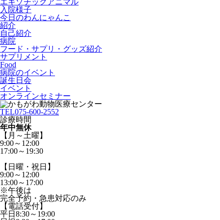
エキゾチックアニマル
入院様子
今日のわんにゃんこ
紹介
自己紹介
病院
フード・サプリ・グッズ紹介
サプリメント
Food
病院のイベント
誕生日会
イベント
オンラインセミナー
TEL
075-600-2552
診療時間
年中無休
【月～土曜】
9:00～12:00
17:00～19:30
【日曜・祝日】
9:00～12:00
13:00～17:00
※午後は
完全予約・急患対応のみ
【電話受付】
平日8:30～19:00