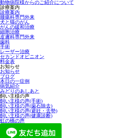
動物病院様からのご紹介について
診療案内
診療案内
腫瘍科専門外来
犬と猫のがん
がんの緩和治療
細胞治療
皮膚科専門外来
歯科
手術
レーザー治療
セカンドオピニオン
料金表
お知らせ
お知らせ
ブログ
本日の一症例
病気紹介
みどりのあしあと
飼い主様の声
飼い主様の声(手術)
飼い主様の声(歯石除去)
飼い主様の声(避妊・去勢)
飼い主様の声(健康診断)
虹の橋の声