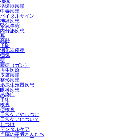
機械
循環器疾患
中毒疾患
バイタルサイン
神経疾患
緊急事態
内分泌疾患
耳
高齢
予防
消化器疾患
病気
薬
腫瘍（ガン）
再生医療
皮膚疾患
整形疾患
泌尿生殖器疾患
眼科疾患
感染症
手術
検査
便検査
日常ケアやしつけ
日常ケアについて
しつけ
デンタルケア
当院の患者さんたち