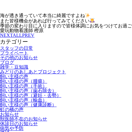
海が透き通っていて本当に綺麗ですよね
また皆様機会があれば行ってみてください
季節の変わり目に入りますので皆様体調にお気をつけてお過ご
愛玩動物看護師 樫原
NEXT
ALL
PREV
カテゴリー
スタッフの日常
プライベート
その他のお知らせ
ブログ
雑学・豆知識
みどりのあしあとプロジェクト
飼い主様の声
飼い主様の声（腫瘍）
飼い主様の声（手術）
飼い主様の声（歯石除去）
飼い主様の声（避妊・去勢）
飼い主様の声（輸血）
飼い主様の声（健康診断）
虹の橋の声
お知らせ
獣医師不在のお知らせ
休診日のお知らせ
病気や予防