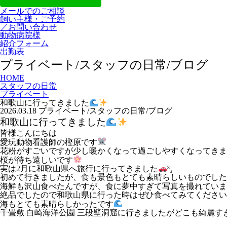
メールでのご相談
飼い主様・ご予約
／お問い合わせ
動物病院様
紹介フォーム
出勤表
プライベート/スタッフの日常/ブログ
HOME
スタッフの日常
プライベート
和歌山に行ってきました
2026.03.18
プライベート/スタッフの日常/ブログ
和歌山に行ってきました
皆様こんにちは
愛玩動物看護師の樫原です
花粉がすごいですが少し暖かくなって過ごしやすくなってきま
桜が待ち遠しいです
実は2月に和歌山県へ旅行に行ってきました
³₃
初めて行きましたが、食も景色もとても素晴らしいものでした
海鮮も沢山食べたんですが、食に夢中すぎて写真を撮れていま
絶品でしたので和歌山県に行った時はぜひ食べてみてください
海もとても素晴らしかったです
千畳敷 白崎海洋公園 三段壁洞窟に行きましたがどこも綺麗