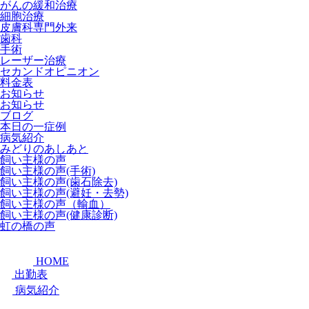
がんの緩和治療
細胞治療
皮膚科専門外来
歯科
手術
レーザー治療
セカンドオピニオン
料金表
お知らせ
お知らせ
ブログ
本日の一症例
病気紹介
みどりのあしあと
飼い主様の声
飼い主様の声(手術)
飼い主様の声(歯石除去)
飼い主様の声(避妊・去勢)
飼い主様の声（輸血）
飼い主様の声(健康診断)
虹の橋の声
HOME
出勤表
病気紹介