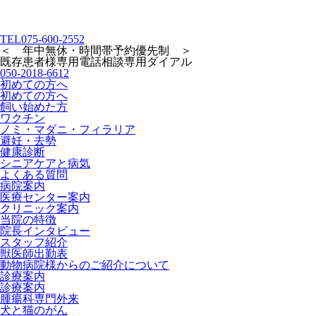
TEL
075-600-2552
＜ 年中無休・時間帯予約優先制 ＞
既存患者様専用
電話相談専用ダイアル
050-2018-6612
初めての方へ
初めての方へ
飼い始めた方
ワクチン
ノミ・マダニ・フィラリア
避妊・去勢
健康診断
シニアケアと病気
よくある質問
病院案内
医療センター案内
クリニック案内
当院の特徴
院長インタビュー
スタッフ紹介
獣医師出勤表
動物病院様からのご紹介について
診療案内
診療案内
腫瘍科専門外来
犬と猫のがん