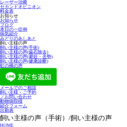
レーザー治療
セカンドオピニオン
料金表
お知らせ
お知らせ
ブログ
本日の一症例
病気紹介
みどりのあしあと
飼い主様の声
飼い主様の声(手術)
飼い主様の声(歯石除去)
飼い主様の声(避妊・去勢)
飼い主様の声(健康診断)
虹の橋の声
メールでのご相談
飼い主様・ご予約
／お問い合わせ
動物病院様
紹介フォーム
出勤表
飼い主様の声（手術）/飼い主様の声
HOME