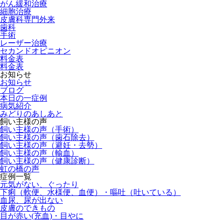
がん緩和治療
細胞治療
皮膚科専門外来
歯科
手術
レーザー治療
セカンドオピニオン
料金表
料金表
お知らせ
お知らせ
ブログ
本日の一症例
病気紹介
みどりのあしあと
飼い主様の声
飼い主様の声（手術）
飼い主様の声（歯石除去）
飼い主様の声（避妊・去勢）
飼い主様の声（輸血）
飼い主様の声（健康診断）
虹の橋の声
症例一覧
元気がない、ぐったり
下痢（軟便、水様便、血便）・嘔吐（吐いている）
血尿、尿が出ない
皮膚のできもの
目が赤い(充血)・目やに