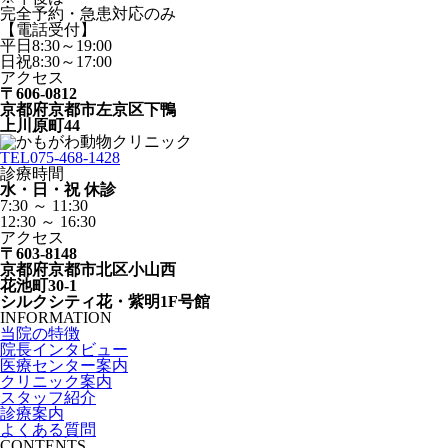
完全予約・急患対応のみ
【電話受付】
平日8:30～19:00
日祝8:30～17:00
アクセス
〒606-0812
京都府京都市左京区下鴨
上川原町44
TEL
075-468-1428
診療時間
水・日・祝 休診
7:30 ～ 11:30
12:30 ～ 16:30
アクセス
〒603-8148
京都府京都市北区小山西
花池町30-1
シルクシティ花・紫明1F号館
INFORMATION
当院の特徴
院長インタビュー
医療センター案内
クリニック案内
スタッフ紹介
診療案内
よくある質問
CONTENTS