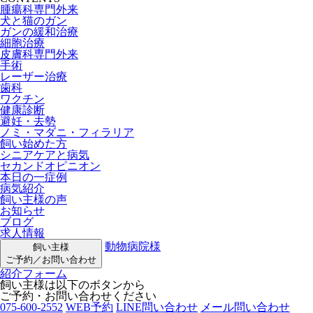
腫瘍科専門外来
犬と猫のガン
ガンの緩和治療
細胞治療
皮膚科専門外来
手術
レーザー治療
歯科
ワクチン
健康診断
避妊・去勢
ノミ・マダニ・フィラリア
飼い始めた方
シニアケアと病気
セカンドオピニオン
本日の一症例
病気紹介
飼い主様の声
お知らせ
ブログ
求人情報
動物病院様
飼い主様
ご予約／お問い合わせ
紹介フォーム
飼い主様は以下のボタンから
ご予約・お問い合わせください
075-600-2552
WEB予約
LINE問い合わせ
メール問い合わせ