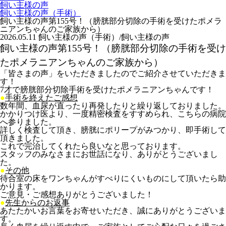
飼い主様の声
飼い主様の声（手術）
飼い主様の声第155号！（膀胱部分切除の手術を受けたポメラ
ニアンちゃんのご家族から）
2026.05.11
飼い主様の声（手術）/飼い主様の声
飼い主様の声第155号！（膀胱部分切除の手術を受け
たポメラニアンちゃんのご家族から）
「皆さまの声」をいただきましたのでご紹介させていただきま
す！
7才で膀胱部分切除手術を受けたポメラニアンちゃんです！
●
手術を終えたご感想
数年間、血尿が直ったり再発したりと繰り返しておりました。
かかりつけ医より、一度精密検査をすすめられ、こちらの病院
へ参りました。
詳しく検査して頂き、膀胱にポリープがみつかり、即手術して
頂きました。
これで完治してくれたら良いなと思っております。
スタッフのみなさまにお世話になり、ありがとうございまし
た。
●
その他
待合室の床をワンちゃんがすべりにくいものにして頂いたら助
かります。
ご意見・ご感想ありがとうございました！
●
先生からのお返事
あたたかいお言葉をお寄せいただき、誠にありがとうございま
す。