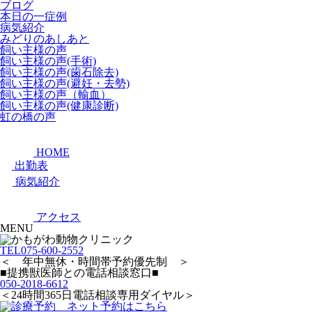
ブログ
本日の一症例
病気紹介
みどりのあしあと
飼い主様の声
飼い主様の声(手術)
飼い主様の声(歯石除去)
飼い主様の声(避妊・去勢)
飼い主様の声（輸血）
飼い主様の声(健康診断)
虹の橋の声
HOME
出勤表
病気紹介
アクセス
MENU
TEL
075-600-2552
＜ 年中無休・時間帯予約優先制 ＞
■提携獣医師との電話相談窓口■
050-2018-6612
＜24時間365日電話相談専用ダイヤル＞