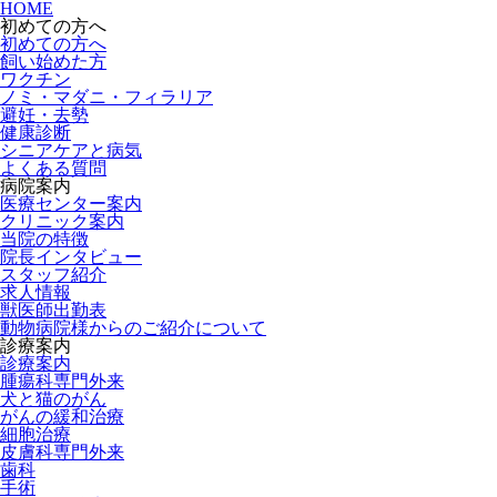
HOME
初めての方へ
初めての方へ
飼い始めた方
ワクチン
ノミ・マダニ・フィラリア
避妊・去勢
健康診断
シニアケアと病気
よくある質問
病院案内
医療センター案内
クリニック案内
当院の特徴
院長インタビュー
スタッフ紹介
求人情報
獣医師出勤表
動物病院様からのご紹介について
診療案内
診療案内
腫瘍科専門外来
犬と猫のがん
がんの緩和治療
細胞治療
皮膚科専門外来
歯科
手術