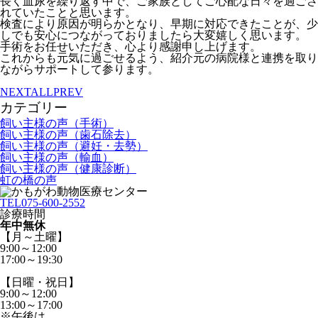
長く血尿を繰り返す中で、ご家族としてご心配な日々を過ごさ
れていたことと思います。
検査により原因が明らかとなり、早期に対応できたことが、少
しでも安心につながっておりましたら大変嬉しく思います。
手術をお任せいただき、心より感謝申し上げます。
これからも元気に過ごせるよう、紹介元の病院様と連携を取り
ながらサポートして参ります。
NEXT
ALL
PREV
カテゴリー
飼い主様の声（手術）
飼い主様の声（歯石除去）
飼い主様の声（避妊・去勢）
飼い主様の声（輸血）
飼い主様の声（健康診断）
虹の橋の声
TEL
075-600-2552
診療時間
年中無休
【月～土曜】
9:00～12:00
17:00～19:30
【日曜・祝日】
9:00～12:00
13:00～17:00
※午後は