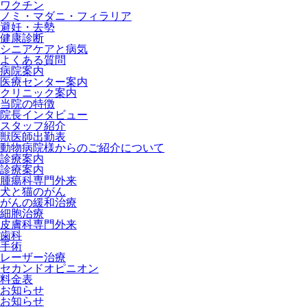
ワクチン
ノミ・マダニ・フィラリア
避妊・去勢
健康診断
シニアケアと病気
よくある質問
病院案内
医療センター案内
クリニック案内
当院の特徴
院長インタビュー
スタッフ紹介
獣医師出勤表
動物病院様からのご紹介について
診療案内
診療案内
腫瘍科専門外来
犬と猫のがん
がんの緩和治療
細胞治療
皮膚科専門外来
歯科
手術
レーザー治療
セカンドオピニオン
料金表
お知らせ
お知らせ