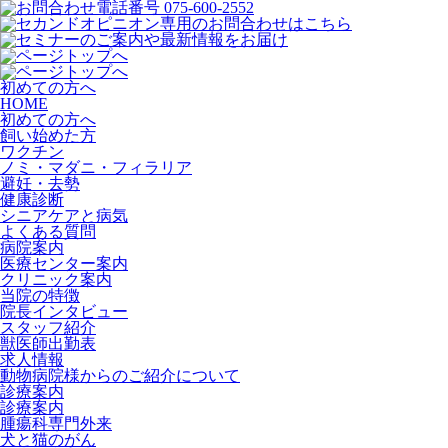
初めての方へ
HOME
初めての方へ
飼い始めた方
ワクチン
ノミ・マダニ・フィラリア
避妊・去勢
健康診断
シニアケアと病気
よくある質問
病院案内
医療センター案内
クリニック案内
当院の特徴
院長インタビュー
スタッフ紹介
獣医師出勤表
求人情報
動物病院様からのご紹介について
診療案内
診療案内
腫瘍科専門外来
犬と猫のがん