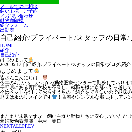
メールでのご相談
飼い主様・ご予約
／お問い合わせ
動物病院様
紹介フォーム
出勤表
自己紹介/プライベート/スタッフの日常/
HOME
紹介
自己紹介
はじめまして
2026.05.17
自己紹介/プライベート/スタッフの日常/ブログ/紹介
はじめまして
皆さんこんにちは！
今年の4月から、かもがわ動物医療センターで勤務しておりま
長野県にある専門学校を卒業し、就職を機に京都へ引っ越して
今はペットを飼っておらずうちの子紹介をできないので趣味の
趣味は服のリメイクです
！古着やシンプルな服に少しアレ
まだまだ未熟ですが、飼い主様と動物たちに安心していただけ
愛玩動物看護師 中村 春日
NEXT
ALL
PREV