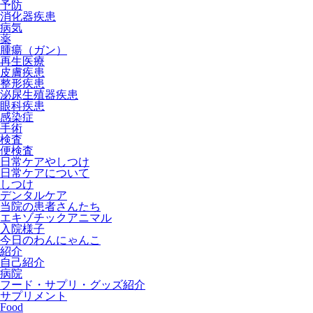
予防
消化器疾患
病気
薬
腫瘍（ガン）
再生医療
皮膚疾患
整形疾患
泌尿生殖器疾患
眼科疾患
感染症
手術
検査
便検査
日常ケアやしつけ
日常ケアについて
しつけ
デンタルケア
当院の患者さんたち
エキゾチックアニマル
入院様子
今日のわんにゃんこ
紹介
自己紹介
病院
フード・サプリ・グッズ紹介
サプリメント
Food