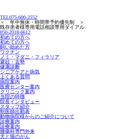
TEL
075-600-2552
＜ 年中無休・時間帯予約優先制 ＞
既存患者様専用
電話相談専用ダイアル
050-2018-6612
初めての方へ
初めての方へ
飼い始めた方
ワクチン
ノミ・マダニ・フィラリア
避妊・去勢
健康診断
シニアケアと病気
よくある質問
病院案内
医療センター案内
クリニック案内
当院の特徴
院長インタビュー
スタッフ紹介
獣医師出勤表
動物病院様からのご紹介について
診療案内
診療案内
腫瘍科専門外来
犬と猫のがん