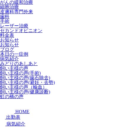
がんの緩和治療
細胞治療
皮膚科専門外来
歯科
手術
レーザー治療
セカンドオピニオン
料金表
お知らせ
お知らせ
ブログ
本日の一症例
病気紹介
みどりのあしあと
飼い主様の声
飼い主様の声(手術)
飼い主様の声(歯石除去)
飼い主様の声(避妊・去勢)
飼い主様の声（輸血）
飼い主様の声(健康診断)
虹の橋の声
HOME
出勤表
病気紹介