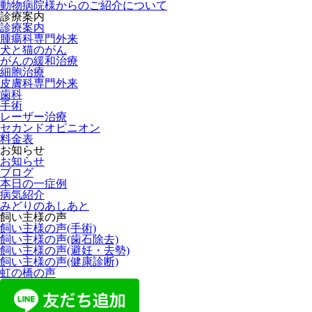
動物病院様からのご紹介について
診療案内
診療案内
腫瘍科専門外来
犬と猫のがん
がんの緩和治療
細胞治療
皮膚科専門外来
歯科
手術
レーザー治療
セカンドオピニオン
料金表
お知らせ
お知らせ
ブログ
本日の一症例
病気紹介
みどりのあしあと
飼い主様の声
飼い主様の声(手術)
飼い主様の声(歯石除去)
飼い主様の声(避妊・去勢)
飼い主様の声(健康診断)
虹の橋の声