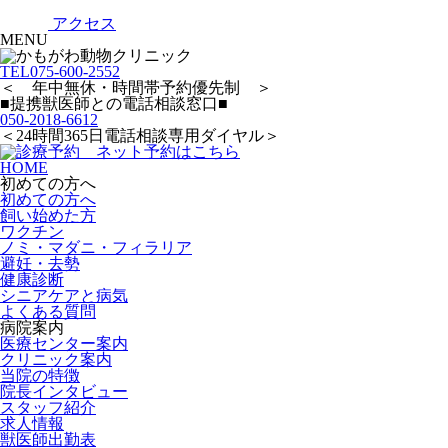
アクセス
MENU
TEL
075-600-2552
＜ 年中無休・時間帯予約優先制 ＞
■提携獣医師との電話相談窓口■
050-2018-6612
＜24時間365日電話相談専用ダイヤル＞
HOME
初めての方へ
初めての方へ
飼い始めた方
ワクチン
ノミ・マダニ・フィラリア
避妊・去勢
健康診断
シニアケアと病気
よくある質問
病院案内
医療センター案内
クリニック案内
当院の特徴
院長インタビュー
スタッフ紹介
求人情報
獣医師出勤表