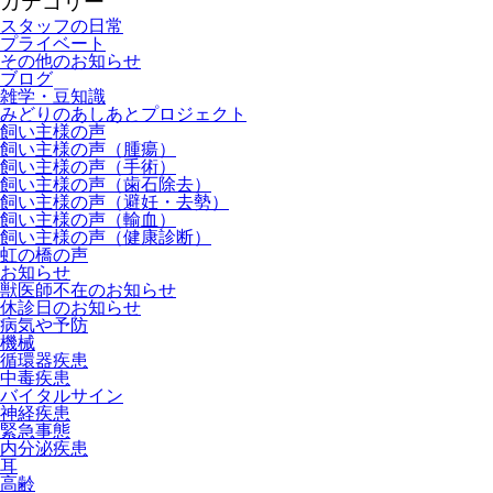
カテゴリー
スタッフの日常
プライベート
その他のお知らせ
ブログ
雑学・豆知識
みどりのあしあとプロジェクト
飼い主様の声
飼い主様の声（腫瘍）
飼い主様の声（手術）
飼い主様の声（歯石除去）
飼い主様の声（避妊・去勢）
飼い主様の声（輸血）
飼い主様の声（健康診断）
虹の橋の声
お知らせ
獣医師不在のお知らせ
休診日のお知らせ
病気や予防
機械
循環器疾患
中毒疾患
バイタルサイン
神経疾患
緊急事態
内分泌疾患
耳
高齢