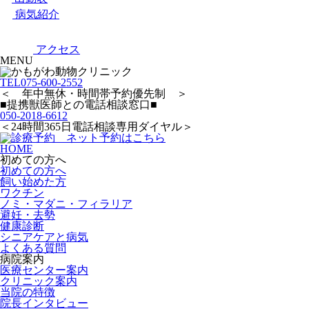
病気紹介
アクセス
MENU
TEL
075-600-2552
＜ 年中無休・時間帯予約優先制 ＞
■提携獣医師との電話相談窓口■
050-2018-6612
＜24時間365日電話相談専用ダイヤル＞
HOME
初めての方へ
初めての方へ
飼い始めた方
ワクチン
ノミ・マダニ・フィラリア
避妊・去勢
健康診断
シニアケアと病気
よくある質問
病院案内
医療センター案内
クリニック案内
当院の特徴
院長インタビュー