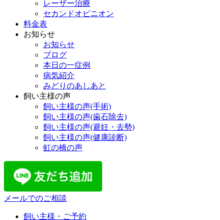
レーザー治療
セカンドオピニオン
料金表
お知らせ
お知らせ
ブログ
本日の一症例
病気紹介
みどりのあしあと
飼い主様の声
飼い主様の声(手術)
飼い主様の声(歯石除去)
飼い主様の声(避妊・去勢)
飼い主様の声(健康診断)
虹の橋の声
メールでのご相談
飼い主様・ご予約