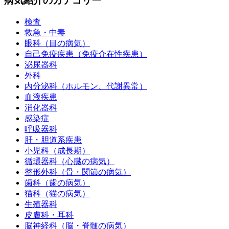
病気紹介のカテゴリー
検査
救急・中毒
眼科（目の病気）
自己免疫疾患（免疫介在性疾患）
泌尿器科
外科
内分泌科（ホルモン、代謝異常）
血液疾患
消化器科
感染症
呼吸器科
肝・胆道系疾患
小児科（成長期）
循環器科（心臓の病気）
整形外科（骨・関節の病気）
歯科（歯の病気）
猫科（猫の病気）
生殖器科
皮膚科・耳科
脳神経科（脳・脊髄の病気）