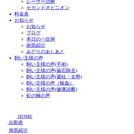
レーザー治療
セカンドオピニオン
料金表
お知らせ
お知らせ
ブログ
本日の一症例
病気紹介
みどりのあしあと
飼い主様の声
飼い主様の声(手術)
飼い主様の声(歯石除去)
飼い主様の声(避妊・去勢)
飼い主様の声（輸血）
飼い主様の声(健康診断)
虹の橋の声
HOME
出勤表
病気紹介