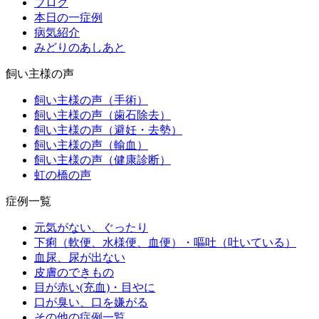
ブログ
本日の一症例
病気紹介
みどりのあしあと
飼い主様の声
飼い主様の声（手術）
飼い主様の声（歯石除去）
飼い主様の声（避妊・去勢）
飼い主様の声（輸血）
飼い主様の声（健康診断）
虹の橋の声
症例一覧
元気がない、ぐったり
下痢（軟便、水様便、血便）・嘔吐（吐いている）
血尿、尿が出ない
皮膚のできもの
目が赤い(充血)・目やに
口が臭い、口を嫌がる
その他の症例一覧