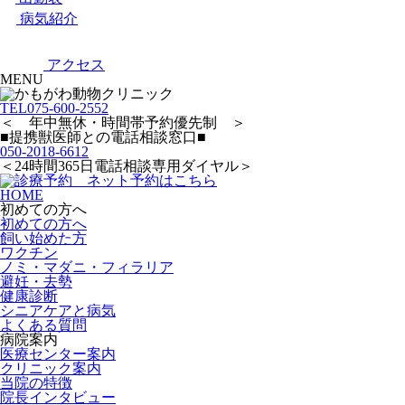
病気紹介
アクセス
MENU
TEL
075-600-2552
＜ 年中無休・時間帯予約優先制 ＞
■提携獣医師との電話相談窓口■
050-2018-6612
＜24時間365日電話相談専用ダイヤル＞
HOME
初めての方へ
初めての方へ
飼い始めた方
ワクチン
ノミ・マダニ・フィラリア
避妊・去勢
健康診断
シニアケアと病気
よくある質問
病院案内
医療センター案内
クリニック案内
当院の特徴
院長インタビュー