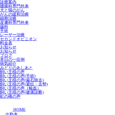
診療案内
腫瘍科専門外来
犬と猫のがん
がんの緩和治療
細胞治療
皮膚科専門外来
歯科
手術
レーザー治療
セカンドオピニオン
料金表
お知らせ
お知らせ
ブログ
本日の一症例
病気紹介
みどりのあしあと
飼い主様の声
飼い主様の声(手術)
飼い主様の声(歯石除去)
飼い主様の声(避妊・去勢)
飼い主様の声（輸血）
飼い主様の声(健康診断)
虹の橋の声
HOME
出勤表