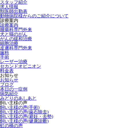
スタッフ紹介
求人情報
獣医師出勤表
動物病院様からのご紹介について
診療案内
診療案内
腫瘍科専門外来
犬と猫のがん
がんの緩和治療
細胞治療
皮膚科専門外来
歯科
手術
レーザー治療
セカンドオピニオン
料金表
お知らせ
お知らせ
ブログ
本日の一症例
病気紹介
みどりのあしあと
飼い主様の声
飼い主様の声(手術)
飼い主様の声(歯石除去)
飼い主様の声(避妊・去勢)
飼い主様の声(健康診断)
虹の橋の声