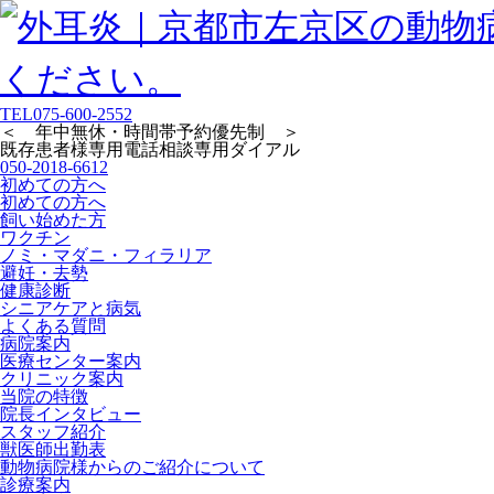
TEL
075-600-2552
＜ 年中無休・時間帯予約優先制 ＞
既存患者様専用
電話相談専用ダイアル
050-2018-6612
初めての方へ
初めての方へ
飼い始めた方
ワクチン
ノミ・マダニ・フィラリア
避妊・去勢
健康診断
シニアケアと病気
よくある質問
病院案内
医療センター案内
クリニック案内
当院の特徴
院長インタビュー
スタッフ紹介
獣医師出勤表
動物病院様からのご紹介について
診療案内