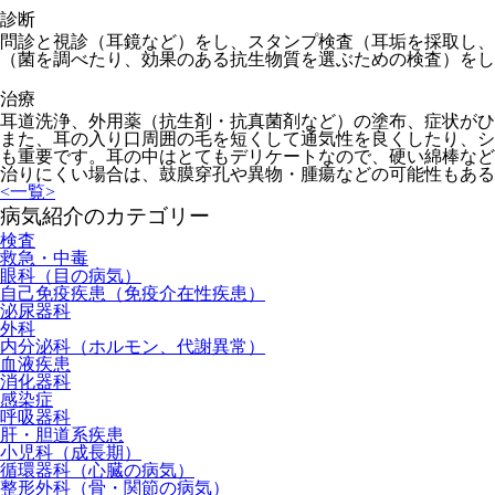
診断
問診と視診（耳鏡など）をし、スタンプ検査（耳垢を採取し
（菌を調べたり、効果のある抗生物質を選ぶための検査）をし
治療
耳道洗浄、外用薬（抗生剤・抗真菌剤など）の塗布、症状がひ
また、耳の入り口周囲の毛を短くして通気性を良くしたり、シ
も重要です。耳の中はとてもデリケートなので、硬い綿棒など
治りにくい場合は、鼓膜穿孔や異物・腫瘍などの可能性もある
<
一覧
>
病気紹介のカテゴリー
検査
救急・中毒
眼科（目の病気）
自己免疫疾患（免疫介在性疾患）
泌尿器科
外科
内分泌科（ホルモン、代謝異常）
血液疾患
消化器科
感染症
呼吸器科
肝・胆道系疾患
小児科（成長期）
循環器科（心臓の病気）
整形外科（骨・関節の病気）