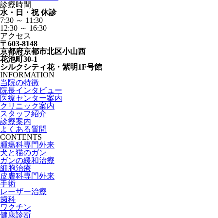
診療時間
水・日・祝 休診
7:30 ～ 11:30
12:30 ～ 16:30
アクセス
〒603-8148
京都府京都市北区小山西
花池町30-1
シルクシティ花・紫明1F号館
INFORMATION
当院の特徴
院長インタビュー
医療センター案内
クリニック案内
スタッフ紹介
診療案内
よくある質問
CONTENTS
腫瘍科専門外来
犬と猫のガン
ガンの緩和治療
細胞治療
皮膚科専門外来
手術
レーザー治療
歯科
ワクチン
健康診断