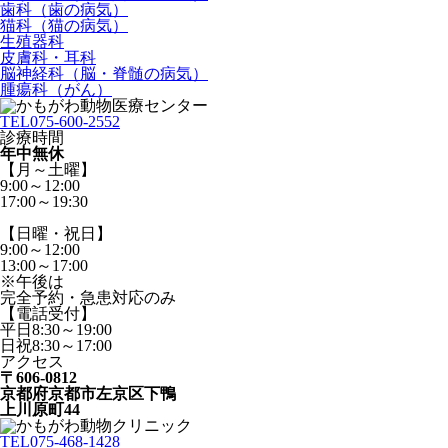
歯科（歯の病気）
猫科（猫の病気）
生殖器科
皮膚科・耳科
脳神経科（脳・脊髄の病気）
腫瘍科（がん）
TEL
075-600-2552
診療時間
年中無休
【月～土曜】
9:00～12:00
17:00～19:30
【日曜・祝日】
9:00～12:00
13:00～17:00
※午後は
完全予約・急患対応のみ
【電話受付】
平日8:30～19:00
日祝8:30～17:00
アクセス
〒606-0812
京都府京都市左京区下鴨
上川原町44
TEL
075-468-1428