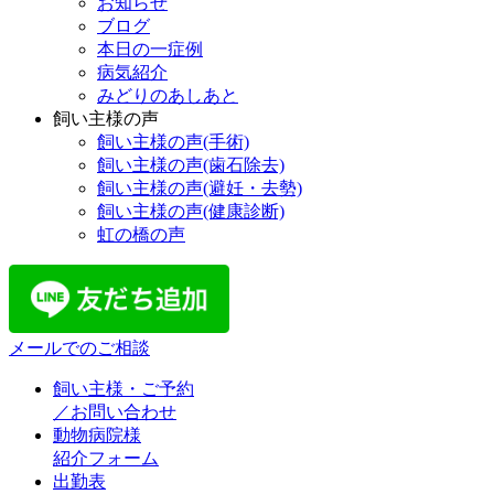
お知らせ
ブログ
本日の一症例
病気紹介
みどりのあしあと
飼い主様の声
飼い主様の声(手術)
飼い主様の声(歯石除去)
飼い主様の声(避妊・去勢)
飼い主様の声(健康診断)
虹の橋の声
メールでのご相談
飼い主様・ご予約
／お問い合わせ
動物病院様
紹介フォーム
出勤表