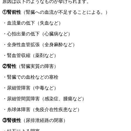
原因は以下のようなものが挙げられます。
①腎前性
（腎臓への血流が不足することによる。）
・血流量の低下（失血など）
・心拍出量の低下（心臓病など）
・全身性血管拡張（全身麻酔など）
・腎血管収縮（薬剤など）
②腎性
（腎臓実質の障害）
・腎臓での血栓などの塞栓
・尿細管障害（中毒など）
・尿細管間質障害（感染症、腫瘍など）
・糸球体障害（免疫介在性疾患など）
③腎後性
（尿排泄経路の閉塞）