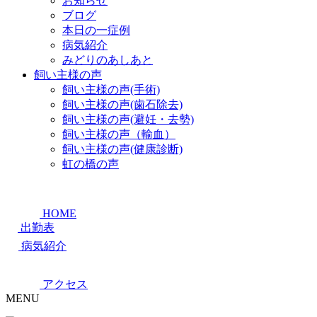
お知らせ
ブログ
本日の一症例
病気紹介
みどりのあしあと
飼い主様の声
飼い主様の声(手術)
飼い主様の声(歯石除去)
飼い主様の声(避妊・去勢)
飼い主様の声（輸血）
飼い主様の声(健康診断)
虹の橋の声
HOME
出勤表
病気紹介
アクセス
MENU