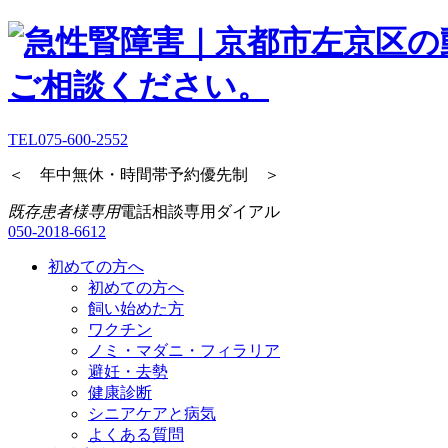
TEL
075-600-2552
＜ 年中無休・時間帯予約優先制 ＞
既存患者様専用
電話相談専用ダイアル
050-2018-6612
初めての方へ
初めての方へ
飼い始めた方
ワクチン
ノミ・マダニ・フィラリア
避妊・去勢
健康診断
シニアケアと病気
よくある質問