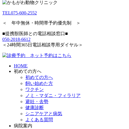
TEL
075-600-2552
＜ 年中無休・時間帯予約優先制 ＞
■提携獣医師との電話相談窓口■
050-2018-6612
＜24時間365日電話相談専用ダイヤル＞
HOME
初めての方へ
初めての方へ
飼い始めた方
ワクチン
ノミ・マダニ・フィラリア
避妊・去勢
健康診断
シニアケアと病気
よくある質問
病院案内