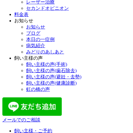
レーザー治療
セカンドオピニオン
料金表
お知らせ
お知らせ
ブログ
本日の一症例
病気紹介
みどりのあしあと
飼い主様の声
飼い主様の声(手術)
飼い主様の声(歯石除去)
飼い主様の声(避妊・去勢)
飼い主様の声(健康診断)
虹の橋の声
メールでのご相談
飼い主様・ご予約