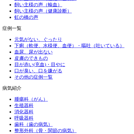
飼い主様の声（輸血）
飼い主様の声（健康診断）
虹の橋の声
症例一覧
元気がない、ぐったり
下痢（軟便、水様便、血便）・嘔吐（吐いている）
血尿、尿が出ない
皮膚のできもの
目が赤い(充血)・目やに
口が臭い、口を嫌がる
その他の症例一覧
病気紹介
腫瘍科（がん）
生殖器科
消化器科
呼吸器科
歯科（歯の病気）
整形外科（骨・関節の病気）