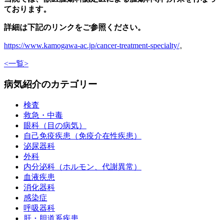
ております。
詳細は下記のリンクをご参照ください。
https://www.kamogawa-ac.jp/cancer-treatment-specialty/
。
<
一覧
>
病気紹介のカテゴリー
検査
救急・中毒
眼科（目の病気）
自己免疫疾患（免疫介在性疾患）
泌尿器科
外科
内分泌科（ホルモン、代謝異常）
血液疾患
消化器科
感染症
呼吸器科
肝・胆道系疾患