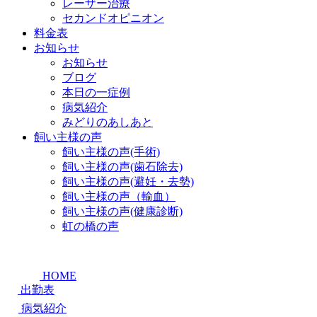
レーザー治療
セカンドオピニオン
料金表
お知らせ
お知らせ
ブログ
本日の一症例
病気紹介
みどりのあしあと
飼い主様の声
飼い主様の声(手術)
飼い主様の声(歯石除去)
飼い主様の声(避妊・去勢)
飼い主様の声（輸血）
飼い主様の声(健康診断)
虹の橋の声
HOME
出勤表
病気紹介