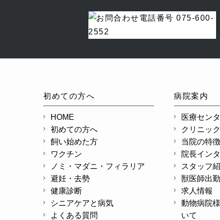
初めての方へ
病院案内
HOME
医療セン
初めての方へ
クリニッ
飼い始めた方
当院の特
ワクチン
院長イン
ノミ・マダニ・フィラリア
スタッフ
避妊・去勢
獣医師出
健康診断
求人情報
シニアケアと病気
動物病院
よくある質問
いて