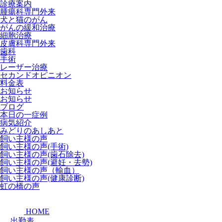
診療案内
腫瘍科専門外来
犬と猫のがん
がんの緩和治療
細胞治療
皮膚科専門外来
歯科
手術
レーザー治療
セカンドオピニオン
料金表
お知らせ
お知らせ
ブログ
本日の一症例
病気紹介
みどりのあしあと
飼い主様の声
飼い主様の声(手術)
飼い主様の声(歯石除去)
飼い主様の声(避妊・去勢)
飼い主様の声（輸血）
飼い主様の声(健康診断)
虹の橋の声
HOME
出勤表