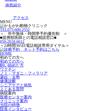
病気紹介
アクセス
MENU
TEL
075-600-2552
＜ 年中無休・時間帯予約優先制 ＞
■提携獣医師との電話相談窓口■
050-2018-6612
＜24時間365日電話相談専用ダイヤル＞
HOME
初めての方へ
初めての方へ
飼い始めた方
ワクチン
ノミ・マダニ・フィラリア
避妊・去勢
健康診断
シニアケアと病気
よくある質問
病院案内
医療センター案内
クリニック案内
当院の特徴
院長インタビュー