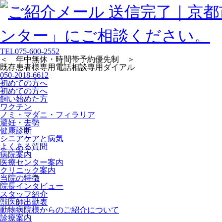
TEL
075-600-2552
＜ 年中無休・時間帯予約優先制 ＞
既存患者様専用
電話相談専用ダイアル
050-2018-6612
初めての方へ
初めての方へ
飼い始めた方
ワクチン
ノミ・マダニ・フィラリア
避妊・去勢
健康診断
シニアケアと病気
よくある質問
病院案内
医療センター案内
クリニック案内
当院の特徴
院長インタビュー
スタッフ紹介
獣医師出勤表
動物病院様からのご紹介について
診療案内