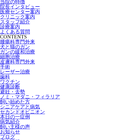
当院の特徴
院長インタビュー
医療センター案内
クリニック案内
スタッフ紹介
診療案内
よくある質問
CONTENTS
腫瘍科専門外来
犬と猫のガン
ガンの緩和治療
細胞治療
皮膚科専門外来
手術
レーザー治療
歯科
ワクチン
健康診断
避妊・去勢
ノミ・マダニ・フィラリア
飼い始めた方
シニアケアと病気
セカンドオピニオン
本日の一症例
病気紹介
飼い主様の声
お知らせ
ブログ