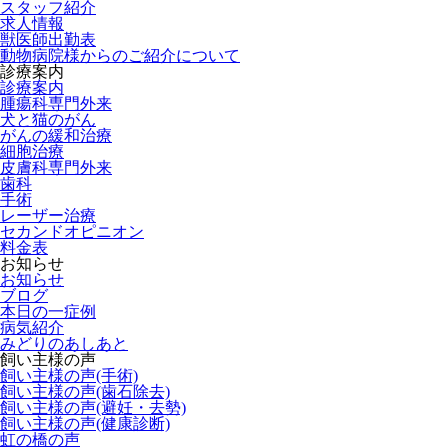
スタッフ紹介
求人情報
獣医師出勤表
動物病院様からのご紹介について
診療案内
診療案内
腫瘍科専門外来
犬と猫のがん
がんの緩和治療
細胞治療
皮膚科専門外来
歯科
手術
レーザー治療
セカンドオピニオン
料金表
お知らせ
お知らせ
ブログ
本日の一症例
病気紹介
みどりのあしあと
飼い主様の声
飼い主様の声(手術)
飼い主様の声(歯石除去)
飼い主様の声(避妊・去勢)
飼い主様の声(健康診断)
虹の橋の声