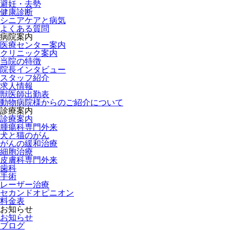
避妊・去勢
健康診断
シニアケアと病気
よくある質問
病院案内
医療センター案内
クリニック案内
当院の特徴
院長インタビュー
スタッフ紹介
求人情報
獣医師出勤表
動物病院様からのご紹介について
診療案内
診療案内
腫瘍科専門外来
犬と猫のがん
がんの緩和治療
細胞治療
皮膚科専門外来
歯科
手術
レーザー治療
セカンドオピニオン
料金表
お知らせ
お知らせ
ブログ