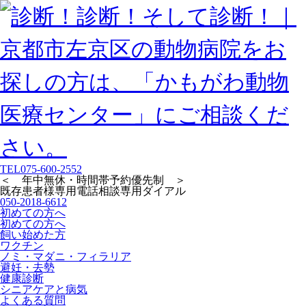
TEL
075-600-2552
＜ 年中無休・時間帯予約優先制 ＞
既存患者様専用
電話相談専用ダイアル
050-2018-6612
初めての方へ
初めての方へ
飼い始めた方
ワクチン
ノミ・マダニ・フィラリア
避妊・去勢
健康診断
シニアケアと病気
よくある質問