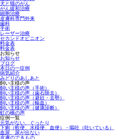
犬と猫のがん
がん緩和治療
細胞治療
皮膚科専門外来
歯科
手術
レーザー治療
セカンドオピニオン
料金表
料金表
お知らせ
お知らせ
ブログ
本日の一症例
病気紹介
みどりのあしあと
飼い主様の声
飼い主様の声（手術）
飼い主様の声（歯石除去）
飼い主様の声（避妊・去勢）
飼い主様の声（輸血）
飼い主様の声（健康診断）
虹の橋の声
症例一覧
元気がない、ぐったり
下痢（軟便、水様便、血便）・嘔吐（吐いている）
血尿、尿が出ない
皮膚のできもの