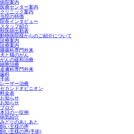
病院案内
医療センター案内
クリニック案内
当院の特徴
院長インタビュー
スタッフ紹介
獣医師出勤表
動物病院様からのご紹介について
診療案内
診療案内
腫瘍科専門外来
犬と猫のがん
がんの緩和治療
細胞治療
皮膚科専門外来
歯科
手術
レーザー治療
セカンドオピニオン
料金表
お知らせ
お知らせ
ブログ
本日の一症例
病気紹介
みどりのあしあと
飼い主様の声
飼い主様の声(手術)