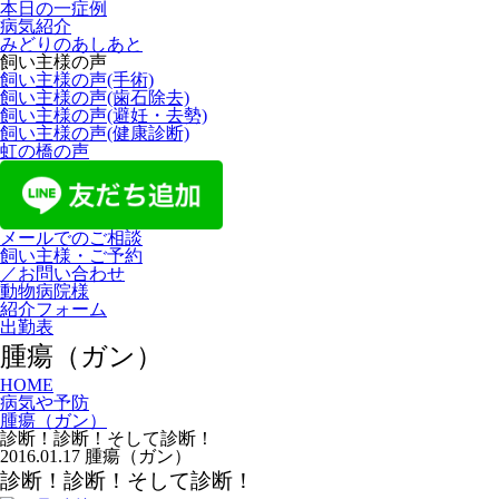
本日の一症例
病気紹介
みどりのあしあと
飼い主様の声
飼い主様の声(手術)
飼い主様の声(歯石除去)
飼い主様の声(避妊・去勢)
飼い主様の声(健康診断)
虹の橋の声
メールでのご相談
飼い主様・ご予約
／お問い合わせ
動物病院様
紹介フォーム
出勤表
腫瘍（ガン）
HOME
病気や予防
腫瘍（ガン）
診断！診断！そして診断！
2016.01.17
腫瘍（ガン）
診断！診断！そして診断！