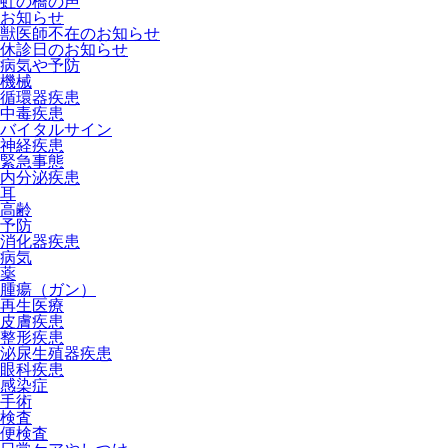
虹の橋の声
お知らせ
獣医師不在のお知らせ
休診日のお知らせ
病気や予防
機械
循環器疾患
中毒疾患
バイタルサイン
神経疾患
緊急事態
内分泌疾患
耳
高齢
予防
消化器疾患
病気
薬
腫瘍（ガン）
再生医療
皮膚疾患
整形疾患
泌尿生殖器疾患
眼科疾患
感染症
手術
検査
便検査