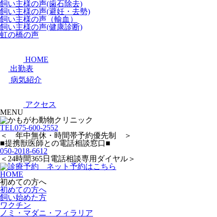
飼い主様の声(歯石除去)
飼い主様の声(避妊・去勢)
飼い主様の声（輸血）
飼い主様の声(健康診断)
虹の橋の声
HOME
出勤表
病気紹介
アクセス
MENU
TEL
075-600-2552
＜ 年中無休・時間帯予約優先制 ＞
■提携獣医師との電話相談窓口■
050-2018-6612
＜24時間365日電話相談専用ダイヤル＞
HOME
初めての方へ
初めての方へ
飼い始めた方
ワクチン
ノミ・マダニ・フィラリア