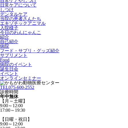
日常ケアやしつけ
日常ケアについて
しつけ
デンタルケア
当院の患者さんたち
エキゾチックアニマル
入院様子
今日のわんにゃんこ
紹介
自己紹介
病院
フード・サプリ・グッズ紹介
サプリメント
Food
病院のイベント
誕生日会
イベント
オンラインセミナー
TEL
075-600-2552
診療時間
年中無休
【月～土曜】
9:00～12:00
17:00～19:30
【日曜・祝日】
9:00～12:00