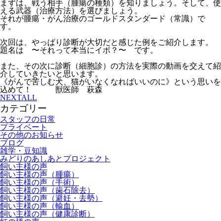
まずは、戦う相手（腫瘍の種類）を知りましょう。そして、使
える武器（治療方法）を選びましょう。
それが腫瘍・がん治療のゴールドスタンダード（常識）で
す。
次回は、やっぱり診断が大切だと感じた例をご紹介します。
題名は 〜それって本当にイボ？〜 です。
また、その次に診断（細胞診）の方法を実際の動画を交えて紹
介していきたいと思います。
《がんで苦しむ犬、猫がいなくなればいいのに》という思いを
込めて！
獣医師 萩森
NEXT
ALL
カテゴリー
スタッフの日常
プライベート
その他のお知らせ
ブログ
雑学・豆知識
みどりのあしあとプロジェクト
飼い主様の声
飼い主様の声（腫瘍）
飼い主様の声（手術）
飼い主様の声（歯石除去）
飼い主様の声（避妊・去勢）
飼い主様の声（輸血）
飼い主様の声（健康診断）