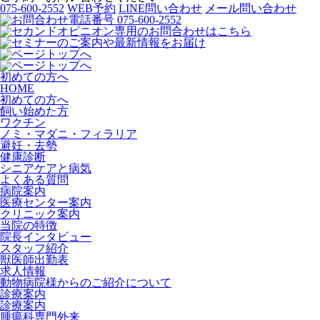
075-600-2552
WEB予約
LINE問い合わせ
メール問い合わせ
初めての方へ
HOME
初めての方へ
飼い始めた方
ワクチン
ノミ・マダニ・フィラリア
避妊・去勢
健康診断
シニアケアと病気
よくある質問
病院案内
医療センター案内
クリニック案内
当院の特徴
院長インタビュー
スタッフ紹介
獣医師出勤表
求人情報
動物病院様からのご紹介について
診療案内
診療案内
腫瘍科専門外来