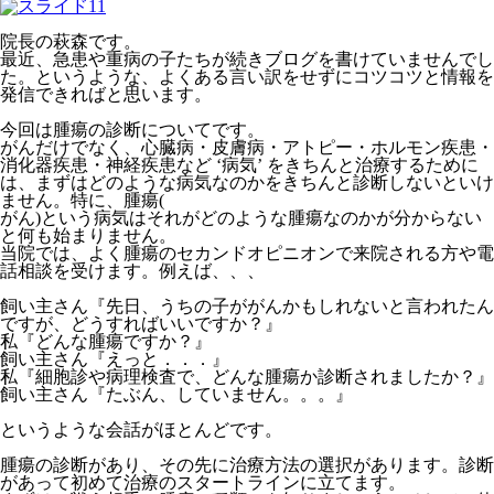
院長の萩森です。
最近、急患や重病の子たちが続きブログを書けていませんでし
た。というような、よくある言い訳をせずにコツコツと情報を
発信できればと思います。
今回は腫瘍の診断についてです。
がんだけでなく、心臓病・皮膚病・アトピー・ホルモン疾患・
消化器疾患・神経疾患など ‘病気’ をきちんと治療するために
は、まずはどのような病気なのかをきちんと診断しないといけ
ません。特に、腫瘍(
がん)という病気はそれがどのような腫瘍なのかが分からない
と何も始まりません。
当院では、よく腫瘍のセカンドオピニオンで来院される方や電
話相談を受けます。例えば、、、
飼い主さん『先日、うちの子ががんかもしれないと言われたん
ですが、どうすればいいですか？』
私『どんな腫瘍ですか？』
飼い主さん『えっと．．．』
私『細胞診や病理検査で、どんな腫瘍か診断されましたか？』
飼い主さん『たぶん、していません。。。』
というような会話がほとんどです。
腫瘍の診断があり、その先に治療方法の選択があります。診断
があって初めて治療のスタートラインに立てます。