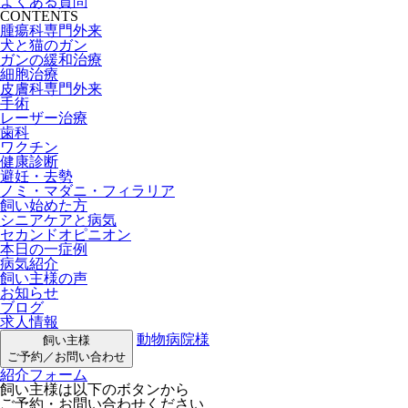
よくある質問
CONTENTS
腫瘍科専門外来
犬と猫のガン
ガンの緩和治療
細胞治療
皮膚科専門外来
手術
レーザー治療
歯科
ワクチン
健康診断
避妊・去勢
ノミ・マダニ・フィラリア
飼い始めた方
シニアケアと病気
セカンドオピニオン
本日の一症例
病気紹介
飼い主様の声
お知らせ
ブログ
求人情報
動物病院様
飼い主様
ご予約／お問い合わせ
紹介フォーム
飼い主様は以下のボタンから
ご予約・お問い合わせください