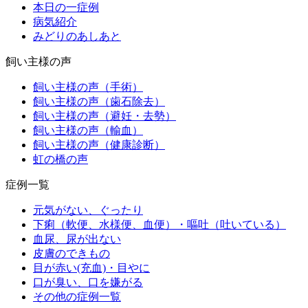
本日の一症例
病気紹介
みどりのあしあと
飼い主様の声
飼い主様の声（手術）
飼い主様の声（歯石除去）
飼い主様の声（避妊・去勢）
飼い主様の声（輸血）
飼い主様の声（健康診断）
虹の橋の声
症例一覧
元気がない、ぐったり
下痢（軟便、水様便、血便）・嘔吐（吐いている）
血尿、尿が出ない
皮膚のできもの
目が赤い(充血)・目やに
口が臭い、口を嫌がる
その他の症例一覧