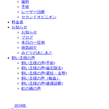
歯科
手術
レーザー治療
セカンドオピニオン
料金表
お知らせ
お知らせ
ブログ
本日の一症例
病気紹介
みどりのあしあと
飼い主様の声
飼い主様の声(手術)
飼い主様の声(歯石除去)
飼い主様の声(避妊・去勢)
飼い主様の声（輸血）
飼い主様の声(健康診断)
虹の橋の声
HOME