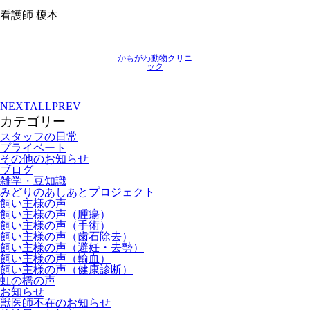
看護師 榎本
かもがわ動物クリニ
ック
NEXT
ALL
PREV
カテゴリー
スタッフの日常
プライベート
その他のお知らせ
ブログ
雑学・豆知識
みどりのあしあとプロジェクト
飼い主様の声
飼い主様の声（腫瘍）
飼い主様の声（手術）
飼い主様の声（歯石除去）
飼い主様の声（避妊・去勢）
飼い主様の声（輸血）
飼い主様の声（健康診断）
虹の橋の声
お知らせ
獣医師不在のお知らせ