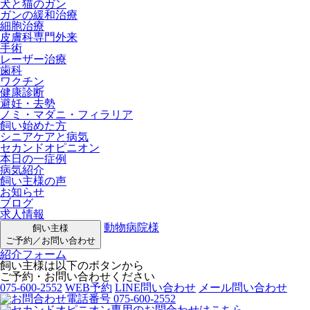
犬と猫のガン
ガンの緩和治療
細胞治療
皮膚科専門外来
手術
レーザー治療
歯科
ワクチン
健康診断
避妊・去勢
ノミ・マダニ・フィラリア
飼い始めた方
シニアケアと病気
セカンドオピニオン
本日の一症例
病気紹介
飼い主様の声
お知らせ
ブログ
求人情報
動物病院様
飼い主様
ご予約／お問い合わせ
紹介フォーム
飼い主様は以下のボタンから
ご予約・お問い合わせください
075-600-2552
WEB予約
LINE問い合わせ
メール問い合わせ