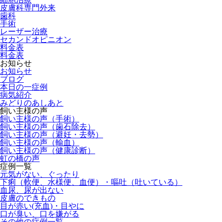
皮膚科専門外来
歯科
手術
レーザー治療
セカンドオピニオン
料金表
料金表
お知らせ
お知らせ
ブログ
本日の一症例
病気紹介
みどりのあしあと
飼い主様の声
飼い主様の声（手術）
飼い主様の声（歯石除去）
飼い主様の声（避妊・去勢）
飼い主様の声（輸血）
飼い主様の声（健康診断）
虹の橋の声
症例一覧
元気がない、ぐったり
下痢（軟便、水様便、血便）・嘔吐（吐いている）
血尿、尿が出ない
皮膚のできもの
目が赤い(充血)・目やに
口が臭い、口を嫌がる
その他の症例一覧