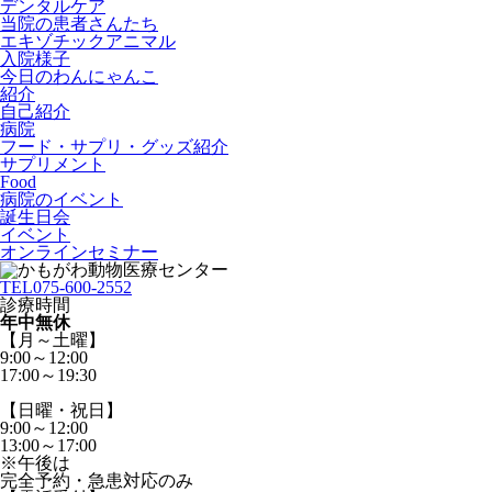
デンタルケア
当院の患者さんたち
エキゾチックアニマル
入院様子
今日のわんにゃんこ
紹介
自己紹介
病院
フード・サプリ・グッズ紹介
サプリメント
Food
病院のイベント
誕生日会
イベント
オンラインセミナー
TEL
075-600-2552
診療時間
年中無休
【月～土曜】
9:00～12:00
17:00～19:30
【日曜・祝日】
9:00～12:00
13:00～17:00
※午後は
完全予約・急患対応のみ