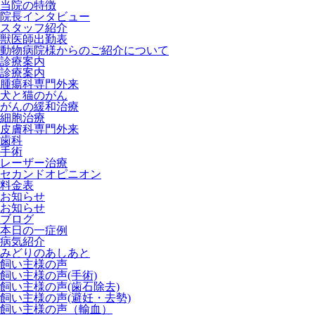
当院の特徴
院長インタビュー
スタッフ紹介
獣医師出勤表
動物病院様からのご紹介について
診療案内
診療案内
腫瘍科専門外来
犬と猫のがん
がんの緩和治療
細胞治療
皮膚科専門外来
歯科
手術
レーザー治療
セカンドオピニオン
料金表
お知らせ
お知らせ
ブログ
本日の一症例
病気紹介
みどりのあしあと
飼い主様の声
飼い主様の声(手術)
飼い主様の声(歯石除去)
飼い主様の声(避妊・去勢)
飼い主様の声（輸血）