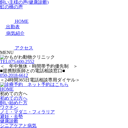
飼い主様の声(健康診断)
虹の橋の声
HOME
出勤表
病気紹介
アクセス
MENU
TEL
075-600-2552
＜ 年中無休・時間帯予約優先制 ＞
■提携獣医師との電話相談窓口■
050-2018-6612
＜24時間365日電話相談専用ダイヤル＞
HOME
初めての方へ
初めての方へ
飼い始めた方
ワクチン
ノミ・マダニ・フィラリア
避妊・去勢
健康診断
シニアケアと病気