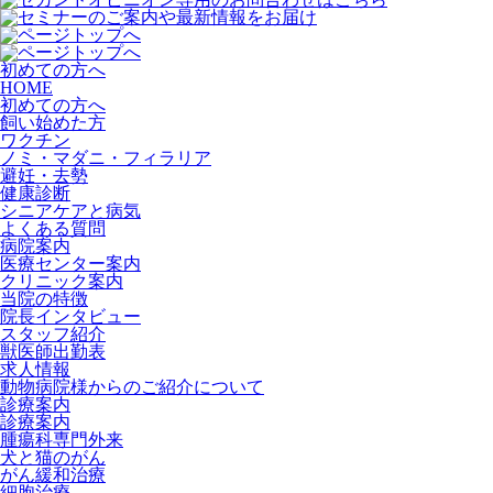
初めての方へ
HOME
初めての方へ
飼い始めた方
ワクチン
ノミ・マダニ・フィラリア
避妊・去勢
健康診断
シニアケアと病気
よくある質問
病院案内
医療センター案内
クリニック案内
当院の特徴
院長インタビュー
スタッフ紹介
獣医師出勤表
求人情報
動物病院様からのご紹介について
診療案内
診療案内
腫瘍科専門外来
犬と猫のがん
がん緩和治療
細胞治療