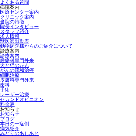
よくある質問
病院案内
医療センター案内
クリニック案内
当院の特徴
院長インタビュー
スタッフ紹介
求人情報
獣医師出勤表
動物病院様からのご紹介について
診療案内
診療案内
腫瘍科専門外来
犬と猫のがん
がんの緩和治療
細胞治療
皮膚科専門外来
歯科
手術
レーザー治療
セカンドオピニオン
料金表
お知らせ
お知らせ
ブログ
本日の一症例
病気紹介
みどりのあしあと