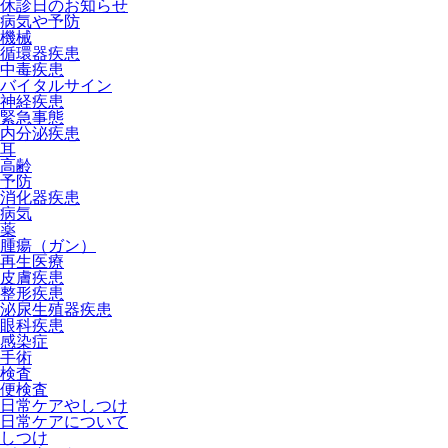
休診日のお知らせ
病気や予防
機械
循環器疾患
中毒疾患
バイタルサイン
神経疾患
緊急事態
内分泌疾患
耳
高齢
予防
消化器疾患
病気
薬
腫瘍（ガン）
再生医療
皮膚疾患
整形疾患
泌尿生殖器疾患
眼科疾患
感染症
手術
検査
便検査
日常ケアやしつけ
日常ケアについて
しつけ