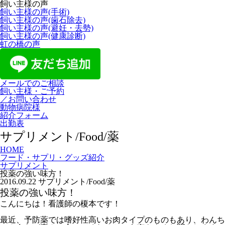
飼い主様の声
飼い主様の声(手術)
飼い主様の声(歯石除去)
飼い主様の声(避妊・去勢)
飼い主様の声(健康診断)
虹の橋の声
メールでのご相談
飼い主様・ご予約
／お問い合わせ
動物病院様
紹介フォーム
出勤表
サプリメント/Food/薬
HOME
フード・サプリ・グッズ紹介
サプリメント
投薬の強い味方！
2016.09.22
サプリメント/Food/薬
投薬の強い味方！
こんにちは！看護師の榎本です！
最近、予防薬では嗜好性高いお肉タイプのものもあり、わんち