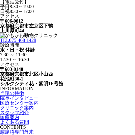
【電話受付】
平日8:30～19:00
日祝8:30～17:00
アクセス
〒606-0812
京都府京都市左京区下鴨
上川原町44
TEL
075-468-1428
診療時間
水・日・祝 休診
7:30 ～ 11:30
12:30 ～ 16:30
アクセス
〒603-8148
京都府京都市北区小山西
花池町30-1
シルクシティ花・紫明1F号館
INFORMATION
当院の特徴
院長インタビュー
医療センター案内
クリニック案内
スタッフ紹介
診療案内
よくある質問
CONTENTS
腫瘍科専門外来