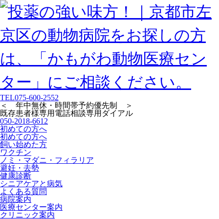
TEL
075-600-2552
＜ 年中無休・時間帯予約優先制 ＞
既存患者様専用
電話相談専用ダイアル
050-2018-6612
初めての方へ
初めての方へ
飼い始めた方
ワクチン
ノミ・マダニ・フィラリア
避妊・去勢
健康診断
シニアケアと病気
よくある質問
病院案内
医療センター案内
クリニック案内