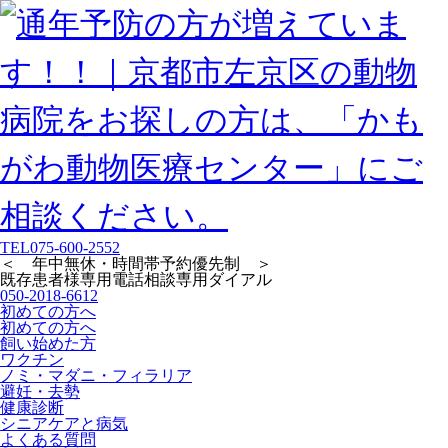
TEL
075-600-2552
＜ 年中無休・時間帯予約優先制 ＞
既存患者様専用
電話相談専用ダイアル
050-2018-6612
初めての方へ
初めての方へ
飼い始めた方
ワクチン
ノミ・マダニ・フィラリア
避妊・去勢
健康診断
シニアケアと病気
よくある質問