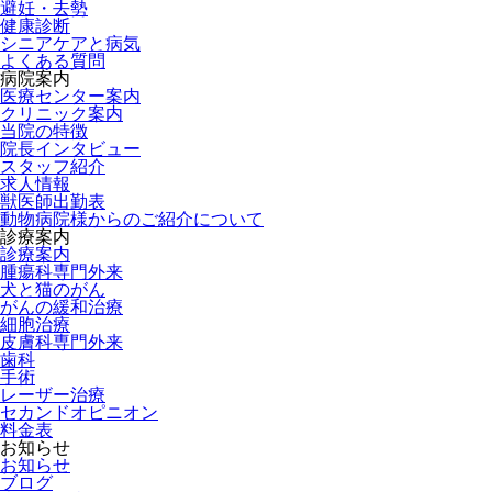
避妊・去勢
健康診断
シニアケアと病気
よくある質問
病院案内
医療センター案内
クリニック案内
当院の特徴
院長インタビュー
スタッフ紹介
求人情報
獣医師出勤表
動物病院様からのご紹介について
診療案内
診療案内
腫瘍科専門外来
犬と猫のがん
がんの緩和治療
細胞治療
皮膚科専門外来
歯科
手術
レーザー治療
セカンドオピニオン
料金表
お知らせ
お知らせ
ブログ