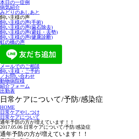
本日の一症例
病気紹介
みどりのあしあと
飼い主様の声
飼い主様の声(手術)
飼い主様の声(歯石除去)
飼い主様の声(避妊・去勢)
飼い主様の声(健康診断)
虹の橋の声
メールでのご相談
飼い主様・ご予約
／お問い合わせ
動物病院様
紹介フォーム
出勤表
日常ケアについて/予防/感染症
HOME
日常ケアやしつけ
日常ケアについて
通年予防の方が増えています！！
2017.05.06
日常ケアについて/予防/感染症
通年予防の方が増えています！！