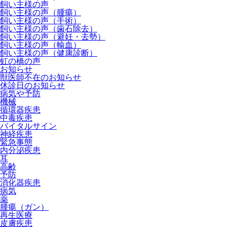
飼い主様の声
飼い主様の声（腫瘍）
飼い主様の声（手術）
飼い主様の声（歯石除去）
飼い主様の声（避妊・去勢）
飼い主様の声（輸血）
飼い主様の声（健康診断）
虹の橋の声
お知らせ
獣医師不在のお知らせ
休診日のお知らせ
病気や予防
機械
循環器疾患
中毒疾患
バイタルサイン
神経疾患
緊急事態
内分泌疾患
耳
高齢
予防
消化器疾患
病気
薬
腫瘍（ガン）
再生医療
皮膚疾患