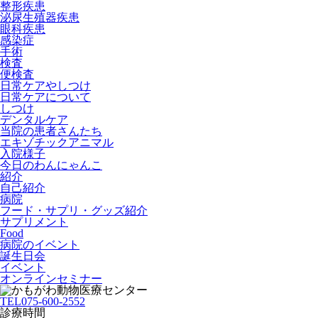
整形疾患
泌尿生殖器疾患
眼科疾患
感染症
手術
検査
便検査
日常ケアやしつけ
日常ケアについて
しつけ
デンタルケア
当院の患者さんたち
エキゾチックアニマル
入院様子
今日のわんにゃんこ
紹介
自己紹介
病院
フード・サプリ・グッズ紹介
サプリメント
Food
病院のイベント
誕生日会
イベント
オンラインセミナー
TEL
075-600-2552
診療時間