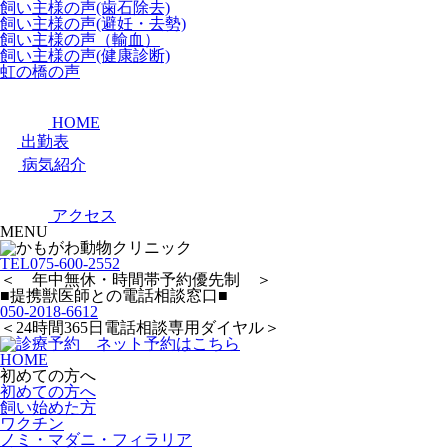
飼い主様の声(歯石除去)
飼い主様の声(避妊・去勢)
飼い主様の声（輸血）
飼い主様の声(健康診断)
虹の橋の声
HOME
出勤表
病気紹介
アクセス
MENU
TEL
075-600-2552
＜ 年中無休・時間帯予約優先制 ＞
■提携獣医師との電話相談窓口■
050-2018-6612
＜24時間365日電話相談専用ダイヤル＞
HOME
初めての方へ
初めての方へ
飼い始めた方
ワクチン
ノミ・マダニ・フィラリア