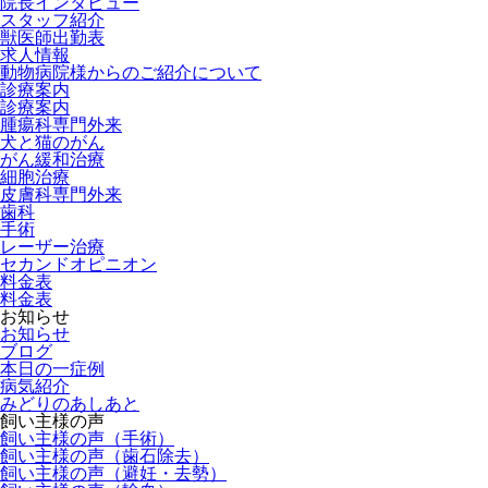
院長インタビュー
スタッフ紹介
獣医師出勤表
求人情報
動物病院様からのご紹介について
診療案内
診療案内
腫瘍科専門外来
犬と猫のがん
がん緩和治療
細胞治療
皮膚科専門外来
歯科
手術
レーザー治療
セカンドオピニオン
料金表
料金表
お知らせ
お知らせ
ブログ
本日の一症例
病気紹介
みどりのあしあと
飼い主様の声
飼い主様の声（手術）
飼い主様の声（歯石除去）
飼い主様の声（避妊・去勢）