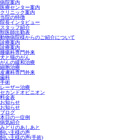
病院案内
医療センター案内
クリニック案内
当院の特徴
院長インタビュー
スタッフ紹介
獣医師出勤表
動物病院様からのご紹介について
診療案内
診療案内
腫瘍科専門外来
犬と猫のがん
がんの緩和治療
細胞治療
皮膚科専門外来
歯科
手術
レーザー治療
セカンドオピニオン
料金表
お知らせ
お知らせ
ブログ
本日の一症例
病気紹介
みどりのあしあと
飼い主様の声
飼い主様の声(手術)