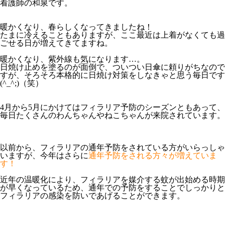
看護師の和泉です。
暖かくなり、春らしくなってきましたね！
たまに冷えることもありますが、ここ最近は上着がなくても過
ごせる日が増えてきてますね。
暖かくなり、紫外線も気になります…。
日焼け止めを塗るのが面倒で、ついつい日傘に頼りがちなので
すが、そろそろ本格的に日焼け対策をしなきゃと思う毎日です
(^_^;)（笑）
4月から5月にかけてはフィラリア予防のシーズンともあって、
毎日たくさんのわんちゃんやねこちゃんが来院されています。
以前から、フィラリアの通年予防をされている方がいらっしゃ
いますが、今年はさらに
通年予防をされる方々が増えていま
す！
近年の温暖化により、フィラリアを媒介する
蚊が出始める時期
が早くなっている
ため、通年での予防をすることでしっかりと
フィラリアの感染を防いであげることができます。