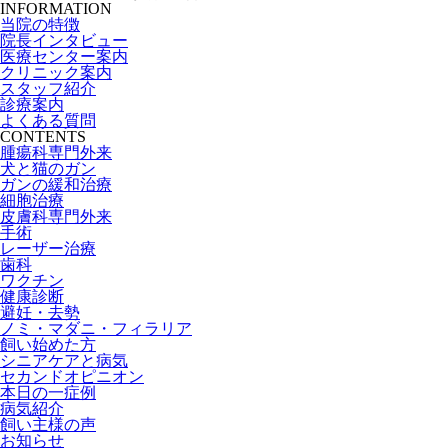
INFORMATION
当院の特徴
院長インタビュー
医療センター案内
クリニック案内
スタッフ紹介
診療案内
よくある質問
CONTENTS
腫瘍科専門外来
犬と猫のガン
ガンの緩和治療
細胞治療
皮膚科専門外来
手術
レーザー治療
歯科
ワクチン
健康診断
避妊・去勢
ノミ・マダニ・フィラリア
飼い始めた方
シニアケアと病気
セカンドオピニオン
本日の一症例
病気紹介
飼い主様の声
お知らせ