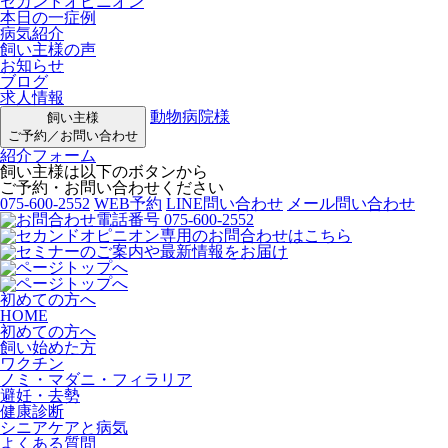
セカンドオピニオン
本日の一症例
病気紹介
飼い主様の声
お知らせ
ブログ
求人情報
動物病院様
飼い主様
ご予約／お問い合わせ
紹介フォーム
飼い主様は以下のボタンから
ご予約・お問い合わせください
075-600-2552
WEB予約
LINE問い合わせ
メール問い合わせ
初めての方へ
HOME
初めての方へ
飼い始めた方
ワクチン
ノミ・マダニ・フィラリア
避妊・去勢
健康診断
シニアケアと病気
よくある質問