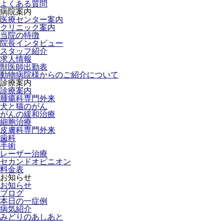
よくある質問
病院案内
医療センター案内
クリニック案内
当院の特徴
院長インタビュー
スタッフ紹介
求人情報
獣医師出勤表
動物病院様からのご紹介について
診療案内
診療案内
腫瘍科専門外来
犬と猫のがん
がんの緩和治療
細胞治療
皮膚科専門外来
歯科
手術
レーザー治療
セカンドオピニオン
料金表
お知らせ
お知らせ
ブログ
本日の一症例
病気紹介
みどりのあしあと