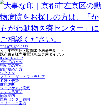
TEL
075-600-2552
＜ 年中無休・時間帯予約優先制 ＞
既存患者様専用
電話相談専用ダイアル
050-2018-6612
初めての方へ
初めての方へ
飼い始めた方
ワクチン
ノミ・マダニ・フィラリア
避妊・去勢
健康診断
シニアケアと病気
よくある質問
病院案内
医療センター案内
クリニック案内