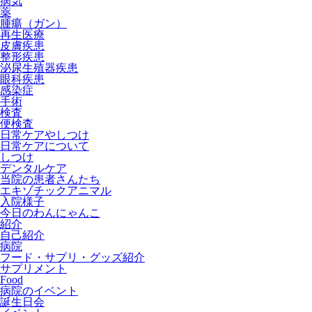
病気
薬
腫瘍（ガン）
再生医療
皮膚疾患
整形疾患
泌尿生殖器疾患
眼科疾患
感染症
手術
検査
便検査
日常ケアやしつけ
日常ケアについて
しつけ
デンタルケア
当院の患者さんたち
エキゾチックアニマル
入院様子
今日のわんにゃんこ
紹介
自己紹介
病院
フード・サプリ・グッズ紹介
サプリメント
Food
病院のイベント
誕生日会