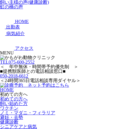
飼い主様の声(健康診断)
虹の橋の声
HOME
出勤表
病気紹介
アクセス
MENU
TEL
075-600-2552
＜ 年中無休・時間帯予約優先制 ＞
■提携獣医師との電話相談窓口■
050-2018-6612
＜24時間365日電話相談専用ダイヤル＞
HOME
初めての方へ
初めての方へ
飼い始めた方
ワクチン
ノミ・マダニ・フィラリア
避妊・去勢
健康診断
シニアケアと病気