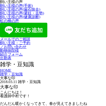
飼い主様の声
飼い主様の声(手術)
飼い主様の声(歯石除去)
飼い主様の声(避妊・去勢)
飼い主様の声(健康診断)
虹の橋の声
メールでのご相談
飼い主様・ご予約
／お問い合わせ
動物病院様
紹介フォーム
出勤表
雑学・豆知識
HOME
雑学・豆知識
大事な印
2018.03.11
雑学・豆知識
大事な印
こんにちは！
看護師中村です！
だんだん暖かくなってきて、春が見えてきましたね