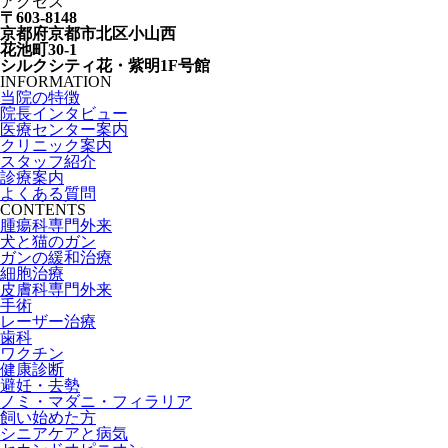
アクセス
〒603-8148
京都府京都市北区小山西
花池町30-1
シルクシティ花・紫明1F号館
INFORMATION
当院の特徴
院長インタビュー
医療センター案内
クリニック案内
スタッフ紹介
診療案内
よくある質問
CONTENTS
腫瘍科専門外来
犬と猫のガン
ガンの緩和治療
細胞治療
皮膚科専門外来
手術
レーザー治療
歯科
ワクチン
健康診断
避妊・去勢
ノミ・マダニ・フィラリア
飼い始めた方
シニアケアと病気