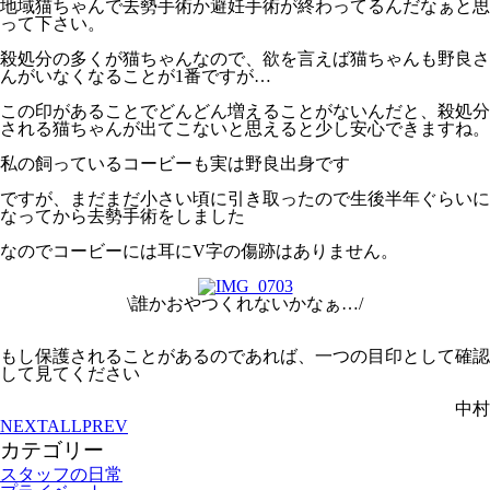
地域猫ちゃんで去勢手術か避妊手術が終わってるんだなぁと思
って下さい。
殺処分の多くが猫ちゃんなので、欲を言えば猫ちゃんも野良さ
んがいなくなることが1番ですが…
この印があることでどんどん増えることがないんだと、殺処分
される猫ちゃんが出てこないと思えると少し安心できますね。
私の飼っているコービーも実は野良出身です
ですが、まだまだ小さい頃に引き取ったので生後半年ぐらいに
なってから去勢手術をしました
なのでコービーには耳にV字の傷跡はありません。
\誰かおやつくれないかなぁ…/
もし保護されることがあるのであれば、一つの目印として確認
して見てください
中村
NEXT
ALL
PREV
カテゴリー
スタッフの日常