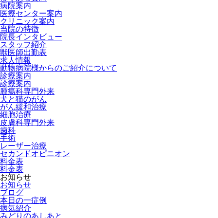
病院案内
医療センター案内
クリニック案内
当院の特徴
院長インタビュー
スタッフ紹介
獣医師出勤表
求人情報
動物病院様からのご紹介について
診療案内
診療案内
腫瘍科専門外来
犬と猫のがん
がん緩和治療
細胞治療
皮膚科専門外来
歯科
手術
レーザー治療
セカンドオピニオン
料金表
料金表
お知らせ
お知らせ
ブログ
本日の一症例
病気紹介
みどりのあしあと