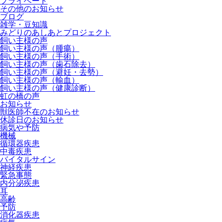
プライベート
その他のお知らせ
ブログ
雑学・豆知識
みどりのあしあとプロジェクト
飼い主様の声
飼い主様の声（腫瘍）
飼い主様の声（手術）
飼い主様の声（歯石除去）
飼い主様の声（避妊・去勢）
飼い主様の声（輸血）
飼い主様の声（健康診断）
虹の橋の声
お知らせ
獣医師不在のお知らせ
休診日のお知らせ
病気や予防
機械
循環器疾患
中毒疾患
バイタルサイン
神経疾患
緊急事態
内分泌疾患
耳
高齢
予防
消化器疾患