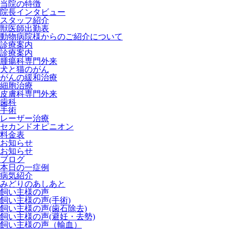
当院の特徴
院長インタビュー
スタッフ紹介
獣医師出勤表
動物病院様からのご紹介について
診療案内
診療案内
腫瘍科専門外来
犬と猫のがん
がんの緩和治療
細胞治療
皮膚科専門外来
歯科
手術
レーザー治療
セカンドオピニオン
料金表
お知らせ
お知らせ
ブログ
本日の一症例
病気紹介
みどりのあしあと
飼い主様の声
飼い主様の声(手術)
飼い主様の声(歯石除去)
飼い主様の声(避妊・去勢)
飼い主様の声（輸血）