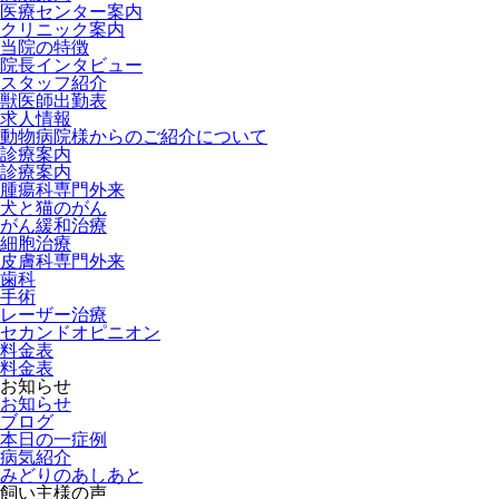
医療センター案内
クリニック案内
当院の特徴
院長インタビュー
スタッフ紹介
獣医師出勤表
求人情報
動物病院様からのご紹介について
診療案内
診療案内
腫瘍科専門外来
犬と猫のがん
がん緩和治療
細胞治療
皮膚科専門外来
歯科
手術
レーザー治療
セカンドオピニオン
料金表
料金表
お知らせ
お知らせ
ブログ
本日の一症例
病気紹介
みどりのあしあと
飼い主様の声