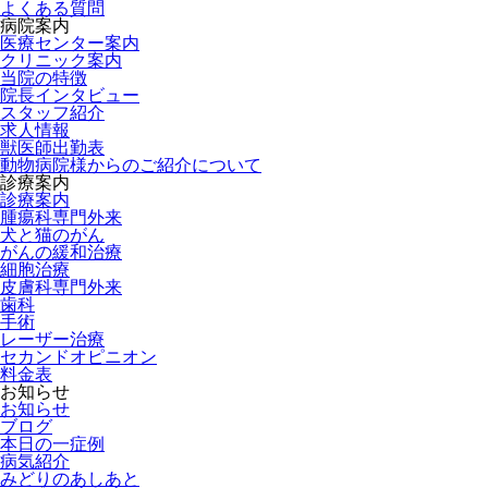
よくある質問
病院案内
医療センター案内
クリニック案内
当院の特徴
院長インタビュー
スタッフ紹介
求人情報
獣医師出勤表
動物病院様からのご紹介について
診療案内
診療案内
腫瘍科専門外来
犬と猫のがん
がんの緩和治療
細胞治療
皮膚科専門外来
歯科
手術
レーザー治療
セカンドオピニオン
料金表
お知らせ
お知らせ
ブログ
本日の一症例
病気紹介
みどりのあしあと