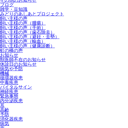
その他のお知らせ
ブログ
雑学・豆知識
みどりのあしあとプロジェクト
飼い主様の声
飼い主様の声（腫瘍）
飼い主様の声（手術）
飼い主様の声（歯石除去）
飼い主様の声（避妊・去勢）
飼い主様の声（輸血）
飼い主様の声（健康診断）
虹の橋の声
お知らせ
獣医師不在のお知らせ
休診日のお知らせ
病気や予防
機械
循環器疾患
中毒疾患
バイタルサイン
神経疾患
緊急事態
内分泌疾患
耳
高齢
予防
消化器疾患
病気