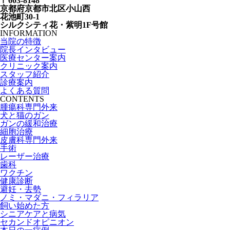
〒603-8148
京都府京都市北区小山西
花池町30-1
シルクシティ花・紫明1F号館
INFORMATION
当院の特徴
院長インタビュー
医療センター案内
クリニック案内
スタッフ紹介
診療案内
よくある質問
CONTENTS
腫瘍科専門外来
犬と猫のガン
ガンの緩和治療
細胞治療
皮膚科専門外来
手術
レーザー治療
歯科
ワクチン
健康診断
避妊・去勢
ノミ・マダニ・フィラリア
飼い始めた方
シニアケアと病気
セカンドオピニオン