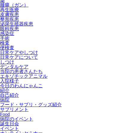
薬
腫瘍（ガン）
再生医療
皮膚疾患
整形疾患
泌尿生殖器疾患
眼科疾患
感染症
手術
検査
便検査
日常ケアやしつけ
日常ケアについて
しつけ
デンタルケア
当院の患者さんたち
エキゾチックアニマル
入院様子
今日のわんにゃんこ
紹介
自己紹介
病院
フード・サプリ・グッズ紹介
サプリメント
Food
病院のイベント
誕生日会
イベント