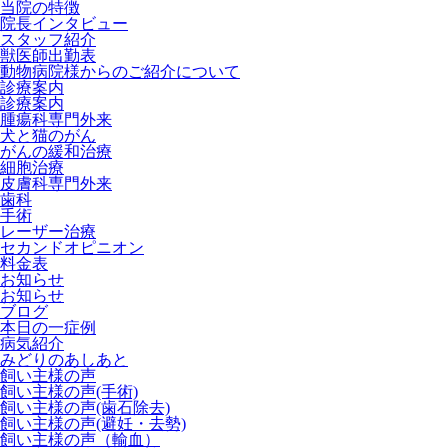
当院の特徴
院長インタビュー
スタッフ紹介
獣医師出勤表
動物病院様からのご紹介について
診療案内
診療案内
腫瘍科専門外来
犬と猫のがん
がんの緩和治療
細胞治療
皮膚科専門外来
歯科
手術
レーザー治療
セカンドオピニオン
料金表
お知らせ
お知らせ
ブログ
本日の一症例
病気紹介
みどりのあしあと
飼い主様の声
飼い主様の声(手術)
飼い主様の声(歯石除去)
飼い主様の声(避妊・去勢)
飼い主様の声（輸血）