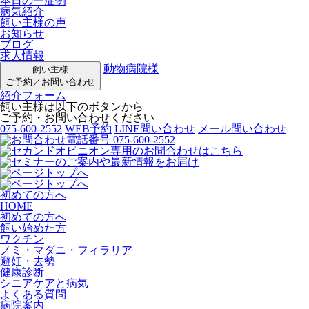
本日の一症例
病気紹介
飼い主様の声
お知らせ
ブログ
求人情報
動物病院様
飼い主様
ご予約／お問い合わせ
紹介フォーム
飼い主様は以下のボタンから
ご予約・お問い合わせください
075-600-2552
WEB予約
LINE問い合わせ
メール問い合わせ
初めての方へ
HOME
初めての方へ
飼い始めた方
ワクチン
ノミ・マダニ・フィラリア
避妊・去勢
健康診断
シニアケアと病気
よくある質問
病院案内