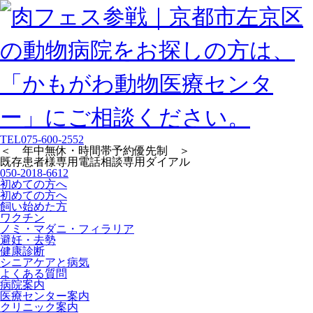
TEL
075-600-2552
＜ 年中無休・時間帯予約優先制 ＞
既存患者様専用
電話相談専用ダイアル
050-2018-6612
初めての方へ
初めての方へ
飼い始めた方
ワクチン
ノミ・マダニ・フィラリア
避妊・去勢
健康診断
シニアケアと病気
よくある質問
病院案内
医療センター案内
クリニック案内