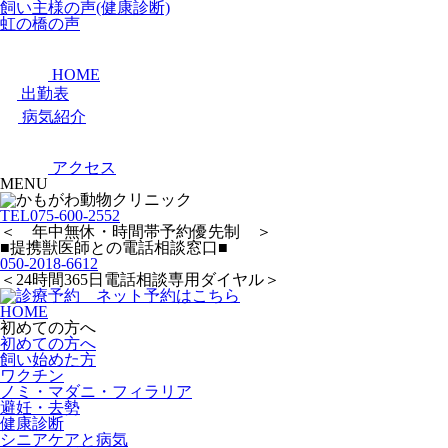
飼い主様の声(健康診断)
虹の橋の声
HOME
出勤表
病気紹介
アクセス
MENU
TEL
075-600-2552
＜ 年中無休・時間帯予約優先制 ＞
■提携獣医師との電話相談窓口■
050-2018-6612
＜24時間365日電話相談専用ダイヤル＞
HOME
初めての方へ
初めての方へ
飼い始めた方
ワクチン
ノミ・マダニ・フィラリア
避妊・去勢
健康診断
シニアケアと病気