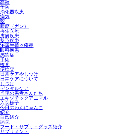
高齢
予防
消化器疾患
病気
薬
腫瘍（ガン）
再生医療
皮膚疾患
整形疾患
泌尿生殖器疾患
眼科疾患
感染症
手術
検査
便検査
日常ケアやしつけ
日常ケアについて
しつけ
デンタルケア
当院の患者さんたち
エキゾチックアニマル
入院様子
今日のわんにゃんこ
紹介
自己紹介
病院
フード・サプリ・グッズ紹介
サプリメント