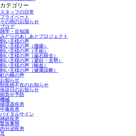
カテゴリー
スタッフの日常
プライベート
その他のお知らせ
ブログ
雑学・豆知識
みどりのあしあとプロジェクト
飼い主様の声
飼い主様の声（腫瘍）
飼い主様の声（手術）
飼い主様の声（歯石除去）
飼い主様の声（避妊・去勢）
飼い主様の声（輸血）
飼い主様の声（健康診断）
虹の橋の声
お知らせ
獣医師不在のお知らせ
休診日のお知らせ
病気や予防
機械
循環器疾患
中毒疾患
バイタルサイン
神経疾患
緊急事態
内分泌疾患
耳