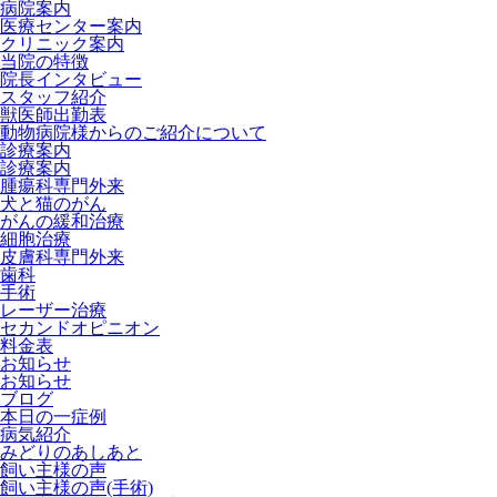
病院案内
医療センター案内
クリニック案内
当院の特徴
院長インタビュー
スタッフ紹介
獣医師出勤表
動物病院様からのご紹介について
診療案内
診療案内
腫瘍科専門外来
犬と猫のがん
がんの緩和治療
細胞治療
皮膚科専門外来
歯科
手術
レーザー治療
セカンドオピニオン
料金表
お知らせ
お知らせ
ブログ
本日の一症例
病気紹介
みどりのあしあと
飼い主様の声
飼い主様の声(手術)