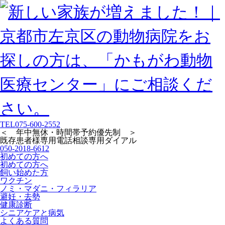
TEL
075-600-2552
＜ 年中無休・時間帯予約優先制 ＞
既存患者様専用
電話相談専用ダイアル
050-2018-6612
初めての方へ
初めての方へ
飼い始めた方
ワクチン
ノミ・マダニ・フィラリア
避妊・去勢
健康診断
シニアケアと病気
よくある質問