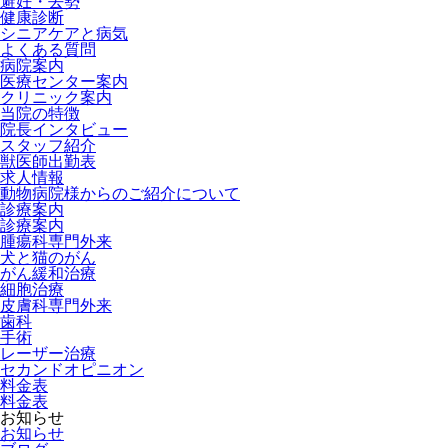
避妊・去勢
健康診断
シニアケアと病気
よくある質問
病院案内
医療センター案内
クリニック案内
当院の特徴
院長インタビュー
スタッフ紹介
獣医師出勤表
求人情報
動物病院様からのご紹介について
診療案内
診療案内
腫瘍科専門外来
犬と猫のがん
がん緩和治療
細胞治療
皮膚科専門外来
歯科
手術
レーザー治療
セカンドオピニオン
料金表
料金表
お知らせ
お知らせ