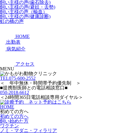
飼い主様の声(歯石除去)
飼い主様の声(避妊・去勢)
飼い主様の声（輸血）
飼い主様の声(健康診断)
虹の橋の声
HOME
出勤表
病気紹介
アクセス
MENU
TEL
075-600-2552
＜ 年中無休・時間帯予約優先制 ＞
■提携獣医師との電話相談窓口■
050-2018-6612
＜24時間365日電話相談専用ダイヤル＞
HOME
初めての方へ
初めての方へ
飼い始めた方
ワクチン
ノミ・マダニ・フィラリア