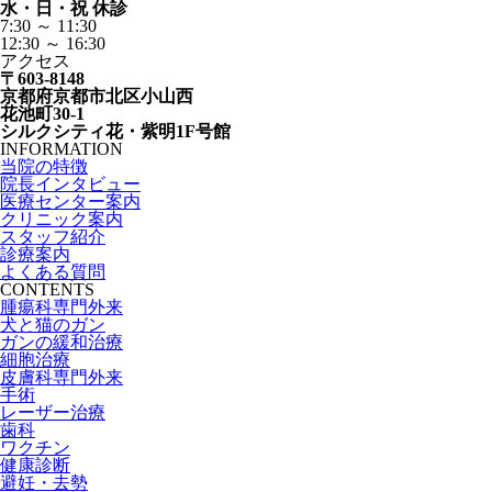
水・日・祝 休診
7:30 ～ 11:30
12:30 ～ 16:30
アクセス
〒603-8148
京都府京都市北区小山西
花池町30-1
シルクシティ花・紫明1F号館
INFORMATION
当院の特徴
院長インタビュー
医療センター案内
クリニック案内
スタッフ紹介
診療案内
よくある質問
CONTENTS
腫瘍科専門外来
犬と猫のガン
ガンの緩和治療
細胞治療
皮膚科専門外来
手術
レーザー治療
歯科
ワクチン
健康診断
避妊・去勢