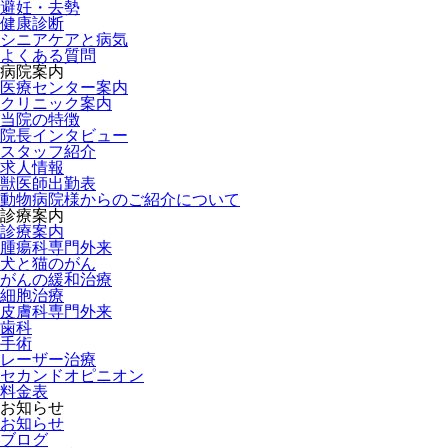
避妊・去勢
健康診断
シニアケアと病気
よくある質問
病院案内
医療センター案内
クリニック案内
当院の特徴
院長インタビュー
スタッフ紹介
求人情報
獣医師出勤表
動物病院様からのご紹介について
診療案内
診療案内
腫瘍科専門外来
犬と猫のがん
がんの緩和治療
細胞治療
皮膚科専門外来
歯科
手術
レーザー治療
セカンドオピニオン
料金表
お知らせ
お知らせ
ブログ