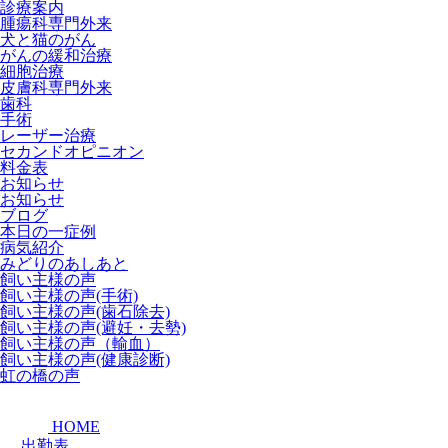
診療案内
腫瘍科専門外来
犬と猫のがん
がんの緩和治療
細胞治療
皮膚科専門外来
歯科
手術
レーザー治療
セカンドオピニオン
料金表
お知らせ
お知らせ
ブログ
本日の一症例
病気紹介
みどりのあしあと
飼い主様の声
飼い主様の声(手術)
飼い主様の声(歯石除去)
飼い主様の声(避妊・去勢)
飼い主様の声（輸血）
飼い主様の声(健康診断)
虹の橋の声
HOME
出勤表