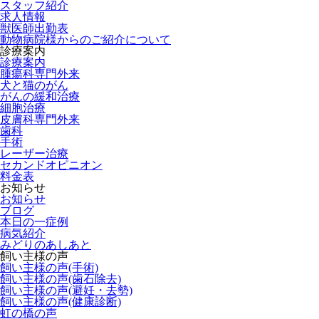
スタッフ紹介
求人情報
獣医師出勤表
動物病院様からのご紹介について
診療案内
診療案内
腫瘍科専門外来
犬と猫のがん
がんの緩和治療
細胞治療
皮膚科専門外来
歯科
手術
レーザー治療
セカンドオピニオン
料金表
お知らせ
お知らせ
ブログ
本日の一症例
病気紹介
みどりのあしあと
飼い主様の声
飼い主様の声(手術)
飼い主様の声(歯石除去)
飼い主様の声(避妊・去勢)
飼い主様の声(健康診断)
虹の橋の声