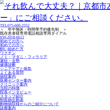
TEL
075-600-2552
＜ 年中無休・時間帯予約優先制 ＞
既存患者様専用
電話相談専用ダイアル
050-2018-6612
初めての方へ
初めての方へ
飼い始めた方
ワクチン
ノミ・マダニ・フィラリア
避妊・去勢
健康診断
シニアケアと病気
よくある質問
病院案内
医療センター案内
クリニック案内
当院の特徴
院長インタビュー
スタッフ紹介
獣医師出勤表
動物病院様からのご紹介について
診療案内