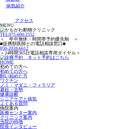
病気紹介
アクセス
MENU
TEL
075-600-2552
＜ 年中無休・時間帯予約優先制 ＞
■提携獣医師との電話相談窓口■
050-2018-6612
＜24時間365日電話相談専用ダイヤル＞
HOME
初めての方へ
初めての方へ
飼い始めた方
ワクチン
ノミ・マダニ・フィラリア
避妊・去勢
健康診断
シニアケアと病気
よくある質問
病院案内
医療センター案内
クリニック案内
当院の特徴
院長インタビュー