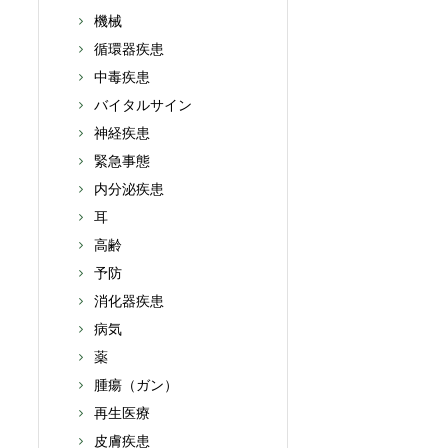
機械
循環器疾患
中毒疾患
バイタルサイン
神経疾患
緊急事態
内分泌疾患
耳
高齢
予防
消化器疾患
病気
薬
腫瘍（ガン）
再生医療
皮膚疾患