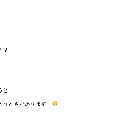
？？
ると
まうときがあります…