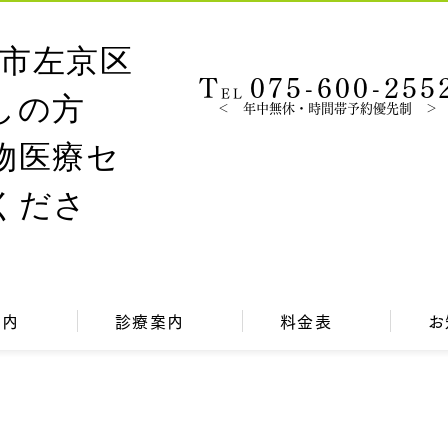
T
075-600-255
EL
＜ 年中無休・時間帯予約優先制 ＞
案内
診療案内
料金表
お