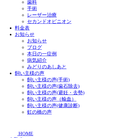
歯科
手術
レーザー治療
セカンドオピニオン
料金表
お知らせ
お知らせ
ブログ
本日の一症例
病気紹介
みどりのあしあと
飼い主様の声
飼い主様の声(手術)
飼い主様の声(歯石除去)
飼い主様の声(避妊・去勢)
飼い主様の声（輸血）
飼い主様の声(健康診断)
虹の橋の声
HOME