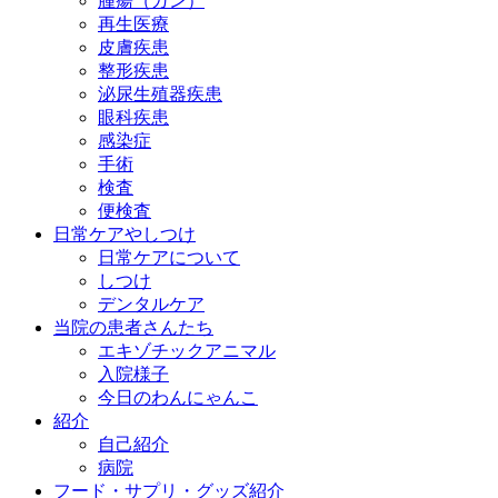
腫瘍（ガン）
再生医療
皮膚疾患
整形疾患
泌尿生殖器疾患
眼科疾患
感染症
手術
検査
便検査
日常ケアやしつけ
日常ケアについて
しつけ
デンタルケア
当院の患者さんたち
エキゾチックアニマル
入院様子
今日のわんにゃんこ
紹介
自己紹介
病院
フード・サプリ・グッズ紹介