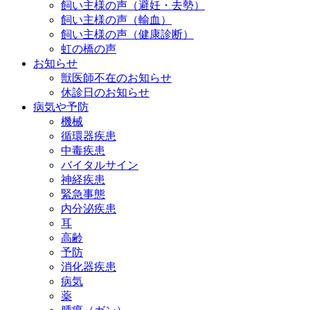
飼い主様の声（避妊・去勢）
飼い主様の声（輸血）
飼い主様の声（健康診断）
虹の橋の声
お知らせ
獣医師不在のお知らせ
休診日のお知らせ
病気や予防
機械
循環器疾患
中毒疾患
バイタルサイン
神経疾患
緊急事態
内分泌疾患
耳
高齢
予防
消化器疾患
病気
薬