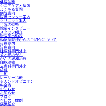
健康診断
シニアケアと病気
よくある質問
病院案内
医療センター案内
クリニック案内
当院の特徴
院長インタビュー
スタッフ紹介
獣医師出勤表
動物病院様からのご紹介について
診療案内
診療案内
腫瘍科専門外来
犬と猫のがん
がんの緩和治療
細胞治療
皮膚科専門外来
歯科
手術
レーザー治療
セカンドオピニオン
料金表
お知らせ
お知らせ
ブログ
本日の一症例
病気紹介