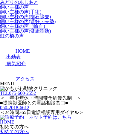
みどりのあしあと
飼い主様の声
飼い主様の声(手術)
飼い主様の声(歯石除去)
飼い主様の声(避妊・去勢)
飼い主様の声（輸血）
飼い主様の声(健康診断)
虹の橋の声
HOME
出勤表
病気紹介
アクセス
MENU
TEL
075-600-2552
＜ 年中無休・時間帯予約優先制 ＞
■提携獣医師との電話相談窓口■
050-2018-6612
＜24時間365日電話相談専用ダイヤル＞
HOME
初めての方へ
初めての方へ