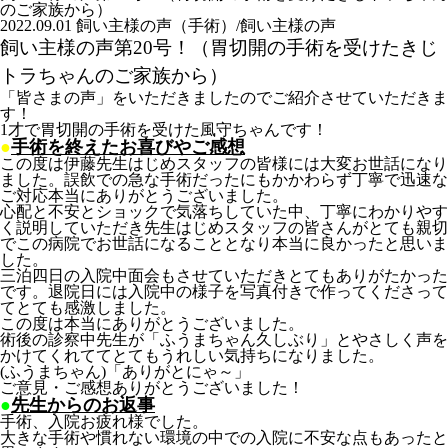
のご家族から）
2022.09.01
飼い主様の声（手術）/飼い主様の声
飼い主様の声第20号！（胃切開の手術を受けたきじ
トラちゃんのご家族から）
「皆さまの声」をいただきましたのでご紹介させていただきま
す！
1才で胃切開の手術を受けた風守ちゃんです！
●
手術を終えたお喜びやご感想
この度は伊藤先生はじめスタッフの皆様には大変お世話になり
ました。誤飲での急な手術だったにもかかわらず丁寧で迅速な
ご対応本当にありがとうございました。
心配と不安とショックで気落ちしていた中、丁寧にわかりやす
く説明していただき先生はじめスタッフの皆さんがとても親切
でこの病院でお世話になることとなり本当に良かったと思いま
した。
三泊四日の入院中面会もさせていただきとてもありがたかった
です。退院日には入院中の様子を写真付きで作ってくださって
てとても感激しました。
この度は本当にありがとうございました。
術後の診察中先生が「ふうまちゃん久しぶり」とやさしく声を
かけてくれててとてもうれしい気持ちになりました。
(ふうまちゃん)「ありがとにゃ～」
ご意見・ご感想ありがとうございました！
●
先生からのお返事
手術、入院お疲れ様でした。
大きな手術や慣れない環境の中での入院に不安な点もあったと