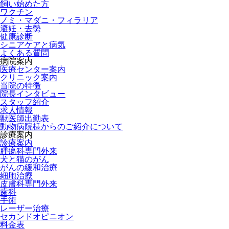
飼い始めた方
ワクチン
ノミ・マダニ・フィラリア
避妊・去勢
健康診断
シニアケアと病気
よくある質問
病院案内
医療センター案内
クリニック案内
当院の特徴
院長インタビュー
スタッフ紹介
求人情報
獣医師出勤表
動物病院様からのご紹介について
診療案内
診療案内
腫瘍科専門外来
犬と猫のがん
がんの緩和治療
細胞治療
皮膚科専門外来
歯科
手術
レーザー治療
セカンドオピニオン
料金表