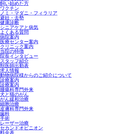
飼い始めた方
ワクチン
ノミ・マダニ・フィラリア
避妊・去勢
健康診断
シニアケアと病気
よくある質問
病院案内
医療センター案内
クリニック案内
当院の特徴
院長インタビュー
スタッフ紹介
獣医師出勤表
求人情報
動物病院様からのご紹介について
診療案内
診療案内
腫瘍科専門外来
犬と猫のがん
がん緩和治療
細胞治療
皮膚科専門外来
歯科
手術
レーザー治療
セカンドオピニオン
料金表