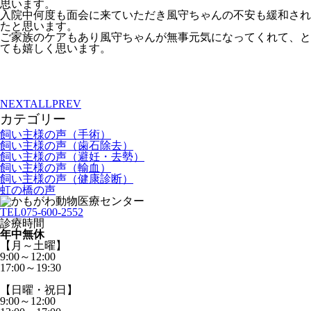
思います。
入院中何度も面会に来ていただき風守ちゃんの不安も緩和され
たと思います。
ご家族のケアもあり風守ちゃんが無事元気になってくれて、と
ても嬉しく思います。
NEXT
ALL
PREV
カテゴリー
飼い主様の声（手術）
飼い主様の声（歯石除去）
飼い主様の声（避妊・去勢）
飼い主様の声（輸血）
飼い主様の声（健康診断）
虹の橋の声
TEL
075-600-2552
診療時間
年中無休
【月～土曜】
9:00～12:00
17:00～19:30
【日曜・祝日】
9:00～12:00