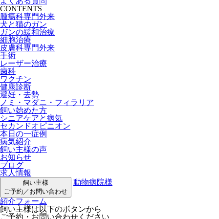
よくある質問
CONTENTS
腫瘍科専門外来
犬と猫のガン
ガンの緩和治療
細胞治療
皮膚科専門外来
手術
レーザー治療
歯科
ワクチン
健康診断
避妊・去勢
ノミ・マダニ・フィラリア
飼い始めた方
シニアケアと病気
セカンドオピニオン
本日の一症例
病気紹介
飼い主様の声
お知らせ
ブログ
求人情報
動物病院様
飼い主様
ご予約／お問い合わせ
紹介フォーム
飼い主様は以下のボタンから
ご予約・お問い合わせください