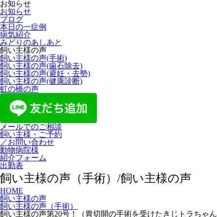
お知らせ
お知らせ
ブログ
本日の一症例
病気紹介
みどりのあしあと
飼い主様の声
飼い主様の声(手術)
飼い主様の声(歯石除去)
飼い主様の声(避妊・去勢)
飼い主様の声(健康診断)
虹の橋の声
メールでのご相談
飼い主様・ご予約
／お問い合わせ
動物病院様
紹介フォーム
出勤表
飼い主様の声（手術）/飼い主様の声
HOME
飼い主様の声
飼い主様の声（手術）
飼い主様の声第20号！（胃切開の手術を受けたきじトラちゃん