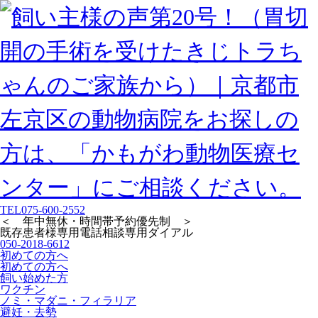
TEL
075-600-2552
＜ 年中無休・時間帯予約優先制 ＞
既存患者様専用
電話相談専用ダイアル
050-2018-6612
初めての方へ
初めての方へ
飼い始めた方
ワクチン
ノミ・マダニ・フィラリア
避妊・去勢