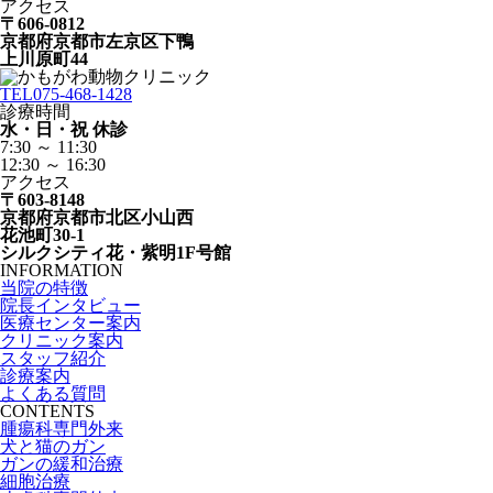
アクセス
〒606-0812
京都府京都市左京区下鴨
上川原町44
TEL
075-468-1428
診療時間
水・日・祝 休診
7:30 ～ 11:30
12:30 ～ 16:30
アクセス
〒603-8148
京都府京都市北区小山西
花池町30-1
シルクシティ花・紫明1F号館
INFORMATION
当院の特徴
院長インタビュー
医療センター案内
クリニック案内
スタッフ紹介
診療案内
よくある質問
CONTENTS
腫瘍科専門外来
犬と猫のガン
ガンの緩和治療
細胞治療