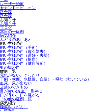
レーザー治療
セカンドオピニオン
料金表
料金表
お知らせ
お知らせ
ブログ
本日の一症例
病気紹介
みどりのあしあと
飼い主様の声
飼い主様の声（手術）
飼い主様の声（歯石除去）
飼い主様の声（避妊・去勢）
飼い主様の声（輸血）
飼い主様の声（健康診断）
虹の橋の声
症例一覧
元気がない、ぐったり
下痢（軟便、水様便、血便）・嘔吐（吐いている）
血尿、尿が出ない
皮膚のできもの
目が赤い(充血)・目やに
口が臭い、口を嫌がる
その他の症例一覧
病気紹介
腫瘍科（がん）
生殖器科