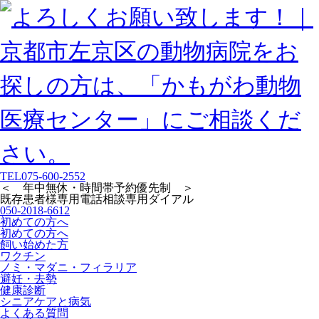
TEL
075-600-2552
＜ 年中無休・時間帯予約優先制 ＞
既存患者様専用
電話相談専用ダイアル
050-2018-6612
初めての方へ
初めての方へ
飼い始めた方
ワクチン
ノミ・マダニ・フィラリア
避妊・去勢
健康診断
シニアケアと病気
よくある質問