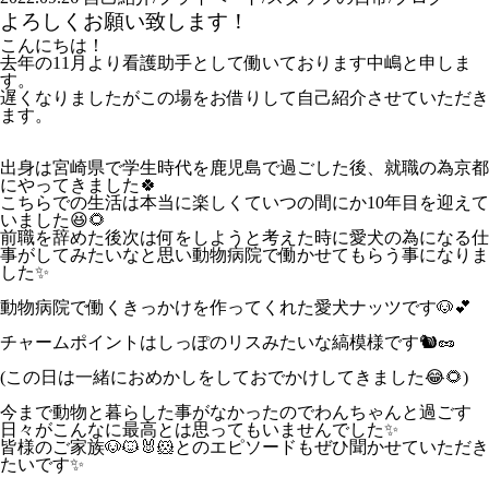
よろしくお願い致します！
こんにちは！
去年の
11
月より看護助手として働いております中嶋と申しま
す。
遅くなりましたがこの場をお借りして自己紹介させていただき
ます。
出身は宮崎県で学生時代を鹿児島で過ごした後、就職の為京都
にやってきました
🍀
こちらでの生活は本当に楽しくていつの間にか
10
年目を迎えて
いました
😆🌻
前職を辞めた後次は何をしようと考えた時に愛犬の為になる仕
事がしてみたいなと思い動物病院で働かせてもらう事になりま
した
✨
動物病院で働くきっかけを作ってくれた愛犬ナッツです
🐶💕
チャームポイントはしっぽのリスみたいな縞模様です
🐿🥜
(
この日は一緒におめかしをしておでかけしてきました
😂🌻
)
今まで動物と暮らした事がなかったのでわんちゃんと過ごす
日々がこんなに最高とは思ってもいませんでした
✨
皆様のご家族
🐶🐱🐰🐹
とのエピソードもぜひ聞かせていただき
たいです
✨