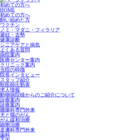
初めての方へ
HOME
初めての方へ
飼い始めた方
ワクチン
ノミ・マダニ・フィラリア
避妊・去勢
健康診断
シニアケアと病気
よくある質問
病院案内
医療センター案内
クリニック案内
当院の特徴
院長インタビュー
スタッフ紹介
獣医師出勤表
求人情報
動物病院様からのご紹介について
診療案内
診療案内
腫瘍科専門外来
犬と猫のがん
がん緩和治療
細胞治療
皮膚科専門外来
歯科
手術