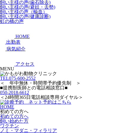
飼い主様の声(歯石除去)
飼い主様の声(避妊・去勢)
飼い主様の声（輸血）
飼い主様の声(健康診断)
虹の橋の声
HOME
出勤表
病気紹介
アクセス
MENU
TEL
075-600-2552
＜ 年中無休・時間帯予約優先制 ＞
■提携獣医師との電話相談窓口■
050-2018-6612
＜24時間365日電話相談専用ダイヤル＞
HOME
初めての方へ
初めての方へ
飼い始めた方
ワクチン
ノミ・マダニ・フィラリア