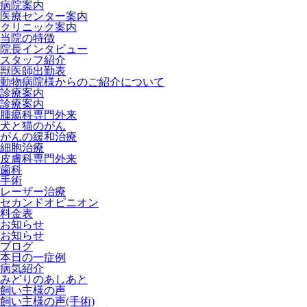
病院案内
医療センター案内
クリニック案内
当院の特徴
院長インタビュー
スタッフ紹介
獣医師出勤表
動物病院様からのご紹介について
診療案内
診療案内
腫瘍科専門外来
犬と猫のがん
がんの緩和治療
細胞治療
皮膚科専門外来
歯科
手術
レーザー治療
セカンドオピニオン
料金表
お知らせ
お知らせ
ブログ
本日の一症例
病気紹介
みどりのあしあと
飼い主様の声
飼い主様の声(手術)