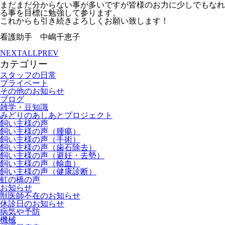
まだまだ分からない事が多いですが皆様のお力に少しでもなれ
る事を目標に勉強して参ります。
これからも引き続きよろしくお願い致します！
看護助手 中嶋千恵子
NEXT
ALL
PREV
カテゴリー
スタッフの日常
プライベート
その他のお知らせ
ブログ
雑学・豆知識
みどりのあしあとプロジェクト
飼い主様の声
飼い主様の声（腫瘍）
飼い主様の声（手術）
飼い主様の声（歯石除去）
飼い主様の声（避妊・去勢）
飼い主様の声（輸血）
飼い主様の声（健康診断）
虹の橋の声
お知らせ
獣医師不在のお知らせ
休診日のお知らせ
病気や予防
機械