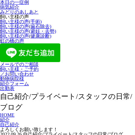
本日の一症例
病気紹介
みどりのあしあと
飼い主様の声
飼い主様の声(手術)
飼い主様の声(歯石除去)
飼い主様の声(避妊・去勢)
飼い主様の声(健康診断)
虹の橋の声
メールでのご相談
飼い主様・ご予約
／お問い合わせ
動物病院様
紹介フォーム
出勤表
自己紹介/プライベート/スタッフの日常/
ブログ
HOME
紹介
自己紹介
よろしくお願い致します！
2022.09.26
自己紹介/プライベート/スタッフの日常/ブログ