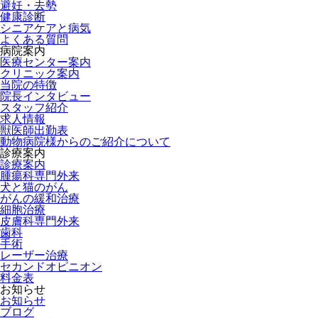
避妊・去勢
健康診断
シニアケアと病気
よくある質問
病院案内
医療センター案内
クリニック案内
当院の特徴
院長インタビュー
スタッフ紹介
求人情報
獣医師出勤表
動物病院様からのご紹介について
診療案内
診療案内
腫瘍科専門外来
犬と猫のがん
がんの緩和治療
細胞治療
皮膚科専門外来
歯科
手術
レーザー治療
セカンドオピニオン
料金表
お知らせ
お知らせ
ブログ