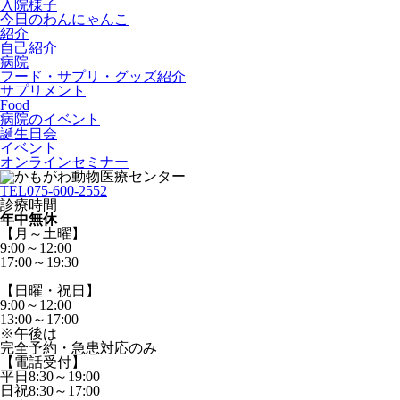
入院様子
今日のわんにゃんこ
紹介
自己紹介
病院
フード・サプリ・グッズ紹介
サプリメント
Food
病院のイベント
誕生日会
イベント
オンラインセミナー
TEL
075-600-2552
診療時間
年中無休
【月～土曜】
9:00～12:00
17:00～19:30
【日曜・祝日】
9:00～12:00
13:00～17:00
※午後は
完全予約・急患対応のみ
【電話受付】
平日8:30～19:00
日祝8:30～17:00