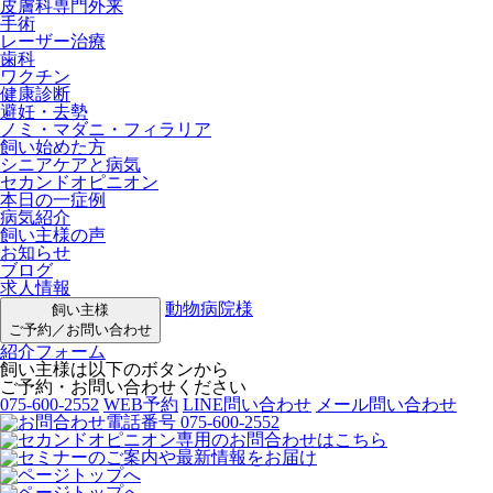
皮膚科専門外来
手術
レーザー治療
歯科
ワクチン
健康診断
避妊・去勢
ノミ・マダニ・フィラリア
飼い始めた方
シニアケアと病気
セカンドオピニオン
本日の一症例
病気紹介
飼い主様の声
お知らせ
ブログ
求人情報
動物病院様
飼い主様
ご予約／お問い合わせ
紹介フォーム
飼い主様は以下のボタンから
ご予約・お問い合わせください
075-600-2552
WEB予約
LINE問い合わせ
メール問い合わせ