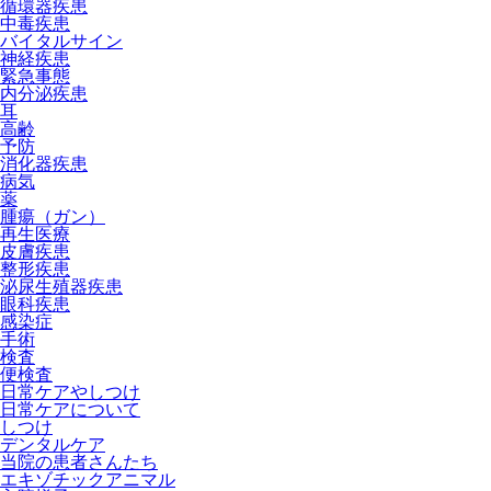
循環器疾患
中毒疾患
バイタルサイン
神経疾患
緊急事態
内分泌疾患
耳
高齢
予防
消化器疾患
病気
薬
腫瘍（ガン）
再生医療
皮膚疾患
整形疾患
泌尿生殖器疾患
眼科疾患
感染症
手術
検査
便検査
日常ケアやしつけ
日常ケアについて
しつけ
デンタルケア
当院の患者さんたち
エキゾチックアニマル